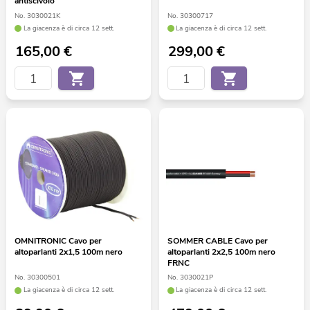
antiscivolo
No. 3030021K
No. 30300717
La giacenza è di circa 12 sett.
La giacenza è di circa 12 sett.
165,00
€
299,00
€
OMNITRONIC Cavo per
SOMMER CABLE Cavo per
altoparlanti 2x1,5 100m nero
altoparlanti 2x2,5 100m nero
FRNC
No. 30300501
No. 3030021P
La giacenza è di circa 12 sett.
La giacenza è di circa 12 sett.