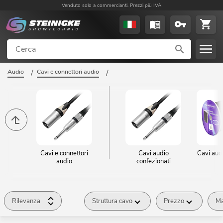
Venduto solo a commercianti. Prezzi più IVA
Audio
/
Cavi e connettori audio
/
Cavi e connettori
Cavi audio
Cavi aud
audio
confezionati
Rilevanza
Struttura cavo
Prezzo
Ma