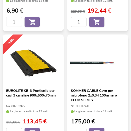
La giacenza è di circa 12 sett.
La giacenza è di circa 12 sett.
6,90
€
192,44
€
229,00 €
-16%
EUROLITE KB-3 Ponticello per
SOMMER CABLE Cavo per
cavi 3 canaline 900x500x70mm
microfono 2x0,34 100m nero
CLUB SERIES
No. 80702922
No. 3030744P
La giacenza è di circa 12 sett.
La giacenza è di circa 12 sett.
113,45
€
175,00
€
135,00 €