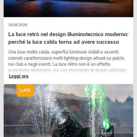
18.06.2026
La luce retrò nel design illuminotecnico moderno:
perché la luce calda torna ad avere successo
Una luce molto calda, superfici luminose visibili e accenti
colorati caratterizzano molti lighting design attuali su palchi,
nei club e negli eventi. La luce rétro non è un effetto
puramente nostalgico, ma uno strumento di design utilizzato
Leggi ora
in modo consapevole: crea atmosfera, dona carattere alle
scene e può rendere più emozionali i setup LED tecnici.
LUCE