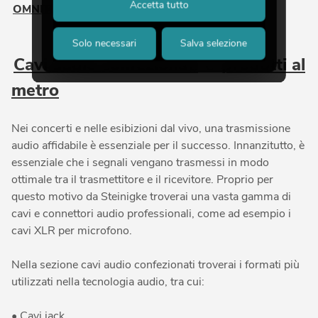
Accetta tutto
OMNITRONIC
o
PSSO
.
Solo necessari
Salva selezione
Cavi audio confezionati
e
prodotti al
metro
Nei concerti e nelle esibizioni dal vivo, una trasmissione
audio affidabile è essenziale per il successo. Innanzitutto, è
essenziale che i segnali vengano trasmessi in modo
ottimale tra il trasmettitore e il ricevitore. Proprio per
questo motivo da Steinigke troverai una vasta gamma di
cavi e connettori audio professionali, come ad esempio i
cavi XLR per microfono.
Nella sezione cavi audio confezionati troverai i formati più
utilizzati nella tecnologia audio, tra cui:
• Cavi jack