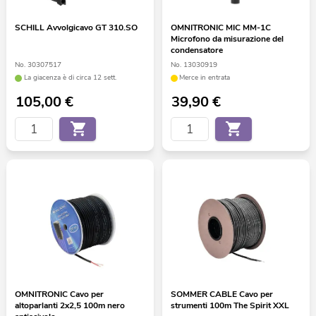
SCHILL Avvolgicavo GT 310.SO
OMNITRONIC MIC MM-1C
Microfono da misurazione del
condensatore
No. 30307517
No. 13030919
La giacenza è di circa 12 sett.
Merce in entrata
105,00
€
39,90
€
OMNITRONIC Cavo per
SOMMER CABLE Cavo per
altoparlanti 2x2,5 100m nero
strumenti 100m The Spirit XXL