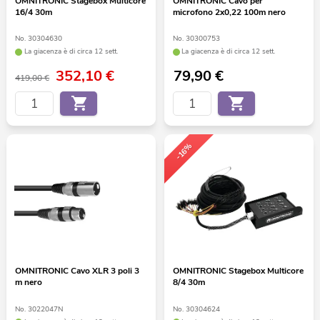
OMNITRONIC Stagebox Multicore
OMNITRONIC Cavo per
16/4 30m
microfono 2x0,22 100m nero
No. 30304630
No. 30300753
La giacenza è di circa 12 sett.
La giacenza è di circa 12 sett.
352,10
€
79,90
€
419,00 €
-16%
OMNITRONIC Cavo XLR 3 poli 3
OMNITRONIC Stagebox Multicore
m nero
8/4 30m
No. 3022047N
No. 30304624