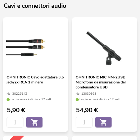
Cavi e connettori audio
OMNITRONIC Cavo adattatore 3,5
OMNITRONIC MIC MM-2USB
jack/2x RCA 1 m nero
Microfono da misurazione del
condensatore USB
No. 3022514Z
No. 13030923
La giacenza è di circa 12 sett.
La giacenza è di circa 12 sett.
5,90
€
54,90
€