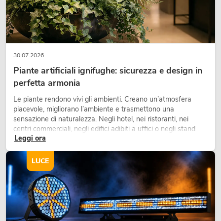
30.07.2026
Piante artificiali ignifughe: sicurezza e design in
perfetta armonia
Le piante rendono vivi gli ambienti. Creano un’atmosfera
piacevole, migliorano l’ambiente e trasmettono una
sensazione di naturalezza. Negli hotel, nei ristoranti, nei
centri commerciali, negli edifici adibiti a uffici o negli stand
Leggi ora
fieristici, una vegetazione di alta qualità è ormai parte
integrante dei moderni progetti di arredamento.
LUCE