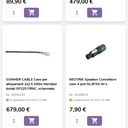
89,90
€
479,00
€
SOMMER CABLE Cavo per
NEUTRIK Speakon Connettore
altoparlanti 2x2,5 100m Meridian
cavo 4 poli NL4FXX-W-L
Install SP225 FRNC, schermato
No. 30300220
No. 30208519
La giacenza è di circa 12 sett.
La giacenza è di circa 12 sett.
679,00
€
7,90
€