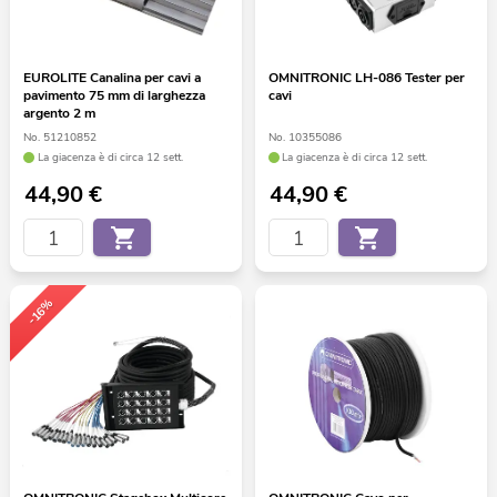
EUROLITE Canalina per cavi a
OMNITRONIC LH-086 Tester per
pavimento 75 mm di larghezza
cavi
argento 2 m
No. 51210852
No. 10355086
La giacenza è di circa 12 sett.
La giacenza è di circa 12 sett.
44,90
€
44,90
€
-16%