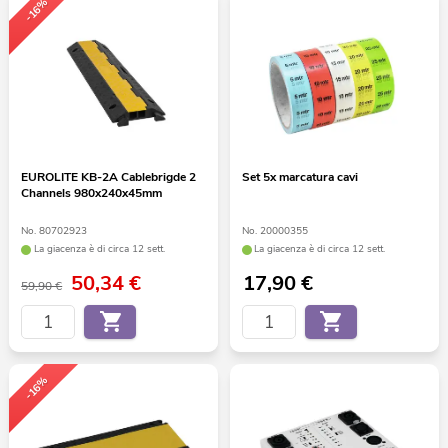
-16%
EUROLITE KB-2A Cablebrigde 2
Set 5x marcatura cavi
Channels 980x240x45mm
No. 80702923
No. 20000355
La giacenza è di circa 12 sett.
La giacenza è di circa 12 sett.
50,34
€
17,90
€
59,90 €
-16%