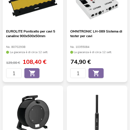
EUROLITE Ponticello per cavi 5
OMNITRONIC LH-089 Sistema di
canaline 900x500x50mm
tester per cavi
No. 8070293B
No. 10355084
La giacenza è di circa 12 sett.
La giacenza è di circa 12 sett.
108,40
€
74,90
€
129,00 €