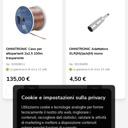
OMNITRONIC Cavo per
OMNITRONIC Adattatore
altoparlanti 2x2,5 100m
XLR(M)/jack(M) mono
trasparente
No. 30300611
No. 30226450
La giacenza è di circa 12 sett.
La giacenza è di circa 12 sett.
135,00
€
4,50
€
Cookie e impostazioni sulla privacy
Utilizziamo cookie e tecnologie analoghe per fornire
tecnicamente il nostro sito web, migliorare i
30 da 414
contenuti, raccogliere dati statistici, valutare le attività
di marketing e mettere a disposizione contenuti
esterni nonché funzioni di supporto.