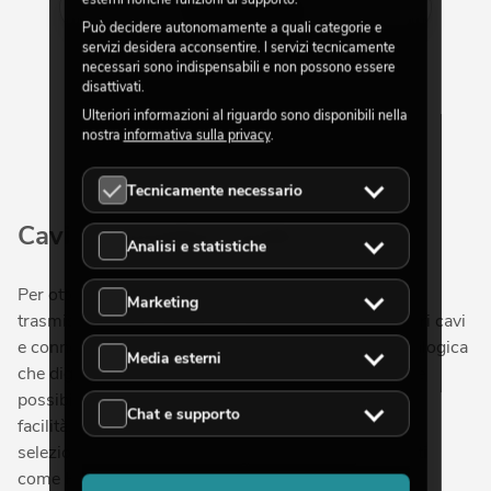
Mostra di più
Può decidere autonomamente a quali categorie e
servizi desidera acconsentire. I servizi tecnicamente
necessari sono indispensabili e non possono essere
disattivati.
Ulteriori informazioni al riguardo sono disponibili nella
nostra
informativa sulla privacy
.
Tecnicamente necessario
Cavi e connettori audio
Analisi e statistiche
Per ottenere segnali audio di qualità e garantire una
Marketing
trasmissione professionale del suono, sono necessari cavi
e connettori audio adeguati. La trasmissione (sia analogica
Media esterni
che digitale) avviene tramite i connettori, con i quali è
possibile collegare tra loro diversi dispositivi in tutta
Chat e supporto
facilità. Nel nostro negozio online troverai un'ampia
selezione di adattatori audio e cavi di marchi rinomati
come HICON e SCHILL, oltre ai nostri brand