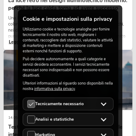
La luce retrò nel design illuminotecnico moderno:
perché la luce calda torna ad avere successo
Una luce molto calda, superfici luminose visibili e accenti
Cookie e impostazioni sulla privacy
colorati caratterizzano molti lighting design attuali su palchi,
Utilizziamo cookie e tecnologie analoghe per fornire
nei club e negli eventi. La luce rétro non è un effetto
tecnicamente il nostro sito web, migliorare i
puramente nostalgico, ma uno strumento di design utilizzato
contenuti, raccogliere dati statistici, valutare le attività
Leggi ora
in modo consapevole: crea atmosfera, dona carattere alle
di marketing e mettere a disposizione contenuti
scene e può rendere più emozionali i setup LED tecnici.
esterni nonché funzioni di supporto.
LUCE
Può decidere autonomamente a quali categorie e
servizi desidera acconsentire. I servizi tecnicamente
necessari sono indispensabili e non possono essere
disattivati.
Ulteriori informazioni al riguardo sono disponibili nella
nostra
informativa sulla privacy
.
Tecnicamente necessario
14.05.2026
Analisi e statistiche
Teste mobili outdoor: teste mobili resistenti alle
intemperie per eventi
Marketing