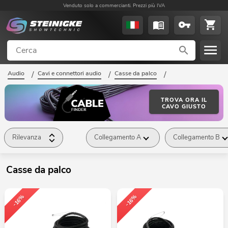
Venduto solo a commercianti. Prezzi più IVA
Audio
/
Cavi e connettori audio
/
Casse da palco
/
TROVA ORA IL
CAVO GIUSTO
Rilevanza
Collegamento A
Collegamento B
Casse da palco
-16%
-16%