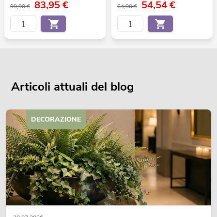
83,95
€
54,54
€
99,90 €
64,90 €
Articoli attuali del blog
DECORAZIONE