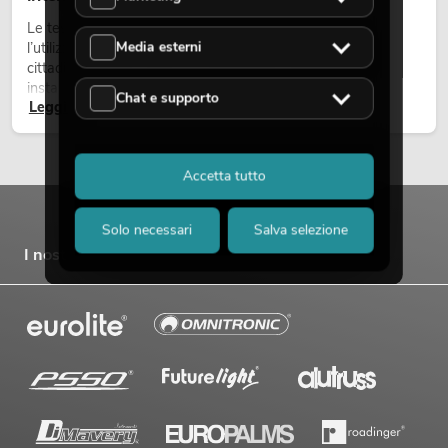
Le teste mobili outdoor sono proiettori motorizzati per
Media esterni
l’utilizzo all’aperto. Vengono impiegate in festival, feste
cittadine, concerti open-air, allestimenti architetturali e
installazioni temporanee all’esterno.
Chat e supporto
Leggi ora
Accetta tutto
Solo necessari
Salva selezione
I nostri marchi