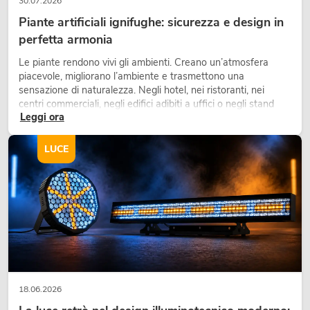
30.07.2026
Piante artificiali ignifughe: sicurezza e design in
perfetta armonia
Le piante rendono vivi gli ambienti. Creano un’atmosfera
piacevole, migliorano l’ambiente e trasmettono una
sensazione di naturalezza. Negli hotel, nei ristoranti, nei
centri commerciali, negli edifici adibiti a uffici o negli stand
Leggi ora
fieristici, una vegetazione di alta qualità è ormai parte
integrante dei moderni progetti di arredamento.
LUCE
18.06.2026