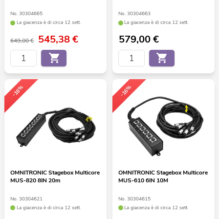
No. 30304665
No. 30304663
La giacenza è di circa 12 sett.
La giacenza è di circa 12 sett.
545,38
€
579,00
€
649,00 €
-16%
-16%
OMNITRONIC Stagebox Multicore
OMNITRONIC Stagebox Multicore
MUS-820 8IN 20m
MUS-610 6IN 10M
No. 30304621
No. 30304615
La giacenza è di circa 12 sett.
La giacenza è di circa 12 sett.