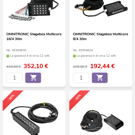
OMNITRONIC Stagebox Multicore
OMNITRONIC Stagebox Multicore
16/4 30m
8/4 30m
No. 30304630
No. 30304624
La giacenza è di circa 12 sett.
La giacenza è di circa 12 sett.
352,10
€
192,44
€
419,00 €
229,00 €
-16%
-16%