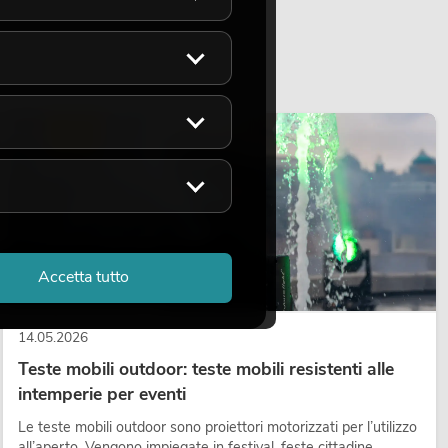
LUCE
Accetta tutto
14.05.2026
Teste mobili outdoor: teste mobili resistenti alle
intemperie per eventi
Le teste mobili outdoor sono proiettori motorizzati per l’utilizzo
all’aperto. Vengono impiegate in festival, feste cittadine,