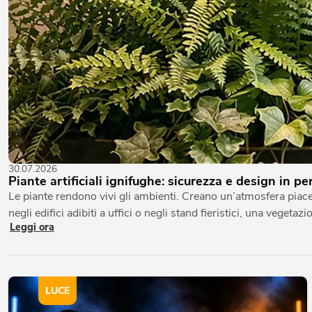
30.07.2026
Piante artificiali ignifughe: sicurezza e design in p
Le piante rendono vivi gli ambienti. Creano un’atmosfera piacev
negli edifici adibiti a uffici o negli stand fieristici, una veget
Leggi ora
LUCE