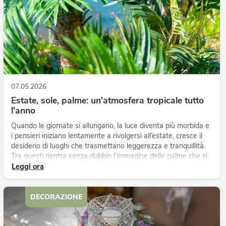
07.05.2026
Estate, sole, palme: un'atmosfera tropicale tutto
l'anno
Quando le giornate si allungano, la luce diventa più morbida e
i pensieri iniziano lentamente a rivolgersi all’estate, cresce il
desiderio di luoghi che trasmettano leggerezza e tranquillità.
Tra questi rientra senza dubbio l’immagine delle palme che si
muovono dolcemente nel vento caldo, accompagna...
Leggi ora
DECORAZIONE