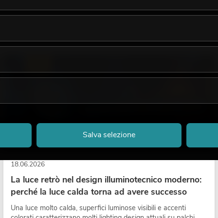
LUCE
Salva selezione
18.06.2026
La luce retrò nel design illuminotecnico moderno:
perché la luce calda torna ad avere successo
Una luce molto calda, superfici luminose visibili e accenti
colorati caratterizzano molti lighting design attuali su palchi,