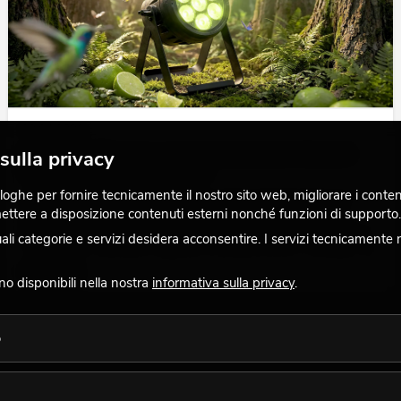
09.04.2026
Perché i LED Lime sono tecnicamente rilevanti
sulla privacy
nella tecnologia per eventi
ghe per fornire tecnicamente il nostro sito web, migliorare i contenuti
Il Lime è molto più di un semplice colore appariscente nei
 mettere a disposizione contenuti esterni nonché funzioni di supporto.
moderni proiettori LED. Copre uno spettro molto ampio e
dimostra inoltre di essere un’integrazione tecnica importante
 categorie e servizi desidera acconsentire. I servizi tecnicamente 
per chi ha le massime esigenze in termini di resa cromatica ed
effetto naturale.
Leggi ora
ono disponibili nella nostra
informativa sulla privacy
.
o
Mostra di più