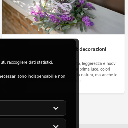
03.03.2026
Primavera con piante artificiali: decorazioni
fresche dall'effetto duraturo
, raccogliere dati statistici,
La primavera rappresenta rinnovamento, leggerezza e nuovi
inizi come nessun’altra stagione. Con la prima luce, colori
delicati e fiori freschi, non cambia solo la natura, ma anche le
necessari sono indispensabili e non
esigenze di spazi, superfici e allestimenti.
Leggi ora