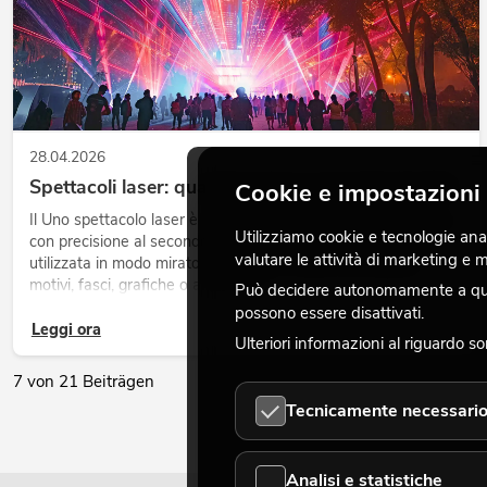
28.04.2026
Spettacoli laser: quando la luce conquista il cielo
Cookie e impostazioni 
Il Uno spettacolo laser è uno show luminoso messo in scena
Utilizziamo cookie e tecnologie analo
con precisione al secondo, in cui la luce concentrata viene
valutare le attività di marketing e
utilizzata in modo mirato per rendere visibili nello spazio
motivi, fasci, grafiche o animazioni.
Può decidere autonomamente a quali
possono essere disattivati.
Leggi ora
Ulteriori informazioni al riguardo s
7 von 21 Beiträgen
Tecnicamente necessari
Analisi e statistiche