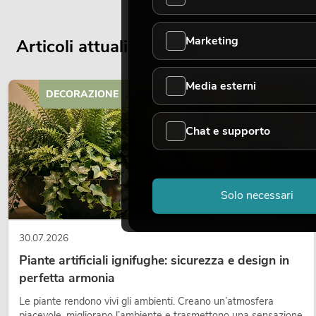
Marketing
Articoli attuali del blog
Media esterni
DECORAZIONE
Chat e supporto
Solo necessari
30.07.2026
Piante artificiali ignifughe: sicurezza e design in
perfetta armonia
Le piante rendono vivi gli ambienti. Creano un’atmosfera
piacevole, migliorano l’ambiente e trasmettono una sensazione