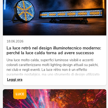
18.06.2026
La luce retrò nel design illuminotecnico moderno:
perché la luce calda torna ad avere successo
Una luce molto calda, superfici luminose visibili e accenti
colorati caratterizzano molti lighting design attuali su palchi,
nei club e negli eventi. La luce rétro non è un effetto
puramente nostalgico, ma uno strumento di design utilizzato
in modo consapevole: crea atmosfera, dona carattere alle sc...
Leggi ora
LUCE