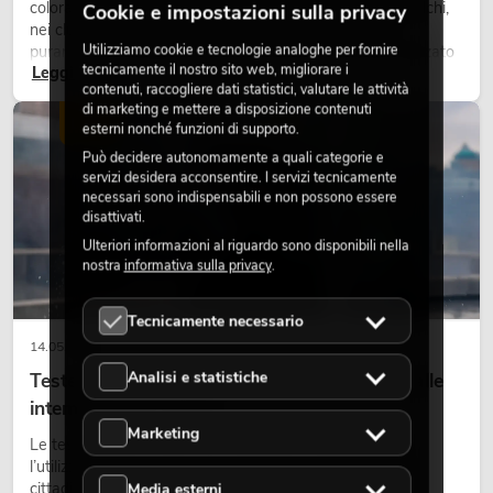
colorati caratterizzano molti lighting design attuali su palchi,
Cookie e impostazioni sulla privacy
nei club e negli eventi. La luce rétro non è un effetto
Utilizziamo cookie e tecnologie analoghe per fornire
puramente nostalgico, ma uno strumento di design utilizzato
tecnicamente il nostro sito web, migliorare i
Leggi ora
in modo consapevole: crea atmosfera, dona carattere alle
contenuti, raccogliere dati statistici, valutare le attività
scene e può rendere più emozionali i setup LED tecnici.
di marketing e mettere a disposizione contenuti
LUCE
esterni nonché funzioni di supporto.
Può decidere autonomamente a quali categorie e
servizi desidera acconsentire. I servizi tecnicamente
necessari sono indispensabili e non possono essere
disattivati.
Ulteriori informazioni al riguardo sono disponibili nella
nostra
informativa sulla privacy
.
Tecnicamente necessario
14.05.2026
Analisi e statistiche
Teste mobili outdoor: teste mobili resistenti alle
intemperie per eventi
Marketing
Le teste mobili outdoor sono proiettori motorizzati per
l’utilizzo all’aperto. Vengono impiegate in festival, feste
cittadine, concerti open-air, allestimenti architetturali e
Media esterni