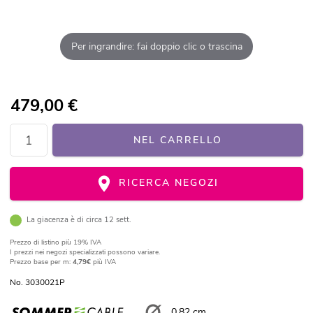
Per ingrandire: fai doppio clic o trascina
479,00
€
NEL CARRELLO
RICERCA NEGOZI
La giacenza è di circa 12 sett.
Prezzo di listino
più 19% IVA
I prezzi nei negozi specializzati possono variare.
Prezzo base per m:
4,79€
più IVA
No. 3030021P
0,82 cm