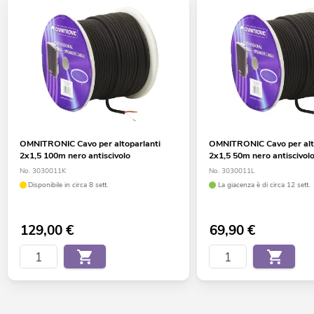
OMNITRONIC Cavo per altoparlanti
OMNITRONIC Cavo per alt
2x1,5 100m nero antiscivolo
2x1,5 50m nero antiscivol
No. 3030011K
No. 3030011L
Disponibile in circa 8 sett.
La giacenza è di circa 12 sett.
129,00
€
69,90
€