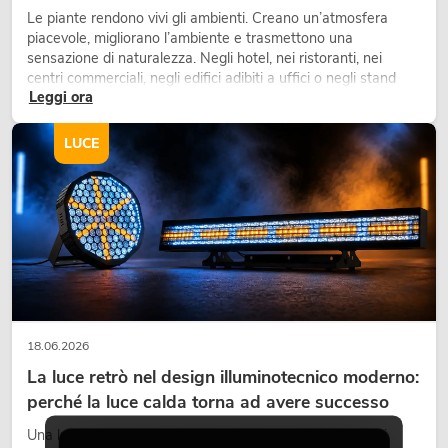
Le piante rendono vivi gli ambienti. Creano un’atmosfera
piacevole, migliorano l’ambiente e trasmettono una
sensazione di naturalezza. Negli hotel, nei ristoranti, nei
centri commerciali, negli edifici adibiti a uffici o negli stand
Leggi ora
fieristici, una vegetazione di alta qualità è ormai parte
integrante dei moderni progetti di arredamento.
LUCE
18.06.2026
La luce retrò nel design illuminotecnico moderno:
perché la luce calda torna ad avere successo
Una luce molto calda, superfici luminose visibili e accenti