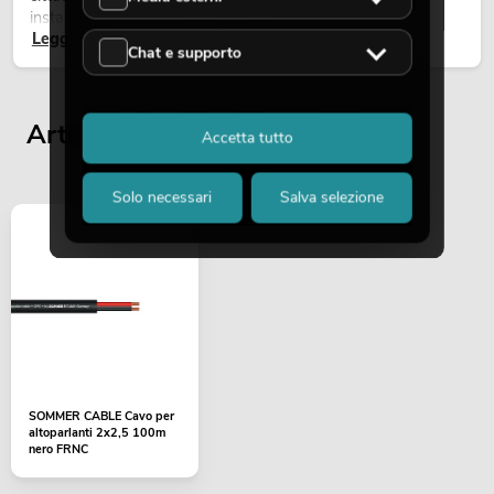
installazioni temporanee all’esterno.
Leggi ora
Chat e supporto
Articoli visualizzati per ultimi
Accetta tutto
Solo necessari
Salva selezione
SOMMER CABLE Cavo per
altoparlanti 2x2,5 100m
nero FRNC