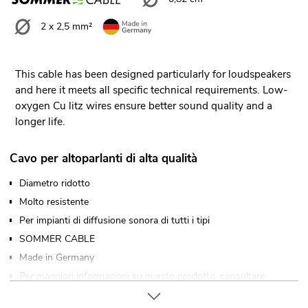
2 x 2,5 mm²
This cable has been designed particularly for loudspeakers
and here it meets all specific technical requirements. Low-
oxygen Cu litz wires ensure better sound quality and a
longer life.
Cavo per altoparlanti di alta qualità
Diametro ridotto
Molto resistente
Per impianti di diffusione sonora di tutti i tipi
SOMMER CABLE
Made in Germany
Per maggiori informazioni su questo prodotto, consultare
"Download" nella scheda tecnica