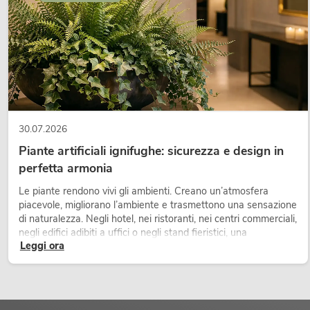
•
Amplificatore
,
•
Sistemi di box
,
•
Tecnologia ELA 100 V
,
•
microfoni
così come
•
cuffie
.
Che tu sia un DJ alla ricerca dell'attrezzatura giusta per il tuo pro
di tecnologia audio professionale per un teatro o che tu stia cercan
la gamma di prodotti OMNITRONIC e i relativi accessori disponi
30.07.2026
soluzione audio più adatta per il tuo prossimo evento..
Piante artificiali ignifughe: sicurezza e design in
perfetta armonia
Le piante rendono vivi gli ambienti. Creano un’atmosfera
piacevole, migliorano l’ambiente e trasmettono una sensazione
di naturalezza. Negli hotel, nei ristoranti, nei centri commerciali,
negli edifici adibiti a uffici o negli stand fieristici, una
Leggi ora
vegetazione di alta qualità è ormai parte integrante dei
moderni progetti di arredamento.