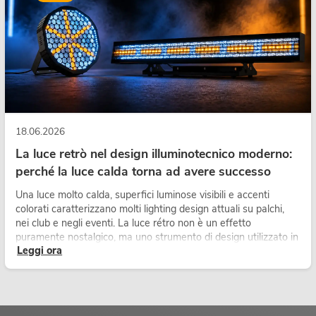
Avete ancora domande sui nostr
professionale o sugli altoparla
qualificato. Saremo lieti di fo
audio a vostra disposizione.
ssimo evento, che tu abbia bisogno
do un impianto di amplificazione,
bili ti offrono sicuramente la
18.06.2026
La luce retrò nel design illuminotecnico moderno:
perché la luce calda torna ad avere successo
Una luce molto calda, superfici luminose visibili e accenti
colorati caratterizzano molti lighting design attuali su palchi,
nei club e negli eventi. La luce rétro non è un effetto
puramente nostalgico, ma uno strumento di design utilizzato in
Leggi ora
modo consapevole: crea atmosfera, dona carattere alle scene
e può rendere più emozionali i setup LED tecnici.