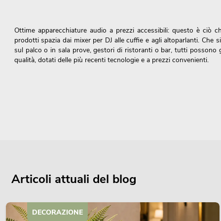
Ottime apparecchiature audio a prezzi accessibili: questo è ciò 
prodotti spazia dai mixer per DJ alle cuffie e agli altoparlanti. Che si
sul palco o in sala prove, gestori di ristoranti o bar, tutti possono g
qualità, dotati delle più recenti tecnologie e a prezzi convenienti.
Sin dalla fondazione del marchio nel 1996, OMNITRONIC è sinonimo d
attribuiamo grande importanza all'offerta di altoparlanti, sistemi di 
Nella nostra gamma di prodotti troverete l'attrezzatura audio pro
Articoli attuali del blog
L'attrezzatura OMINTRONIC disponibile nel nostro negozio online 
•
Lettore/controller
,
•
Mixer audio
,
DECORAZIONE
•
Processori di segnale
,