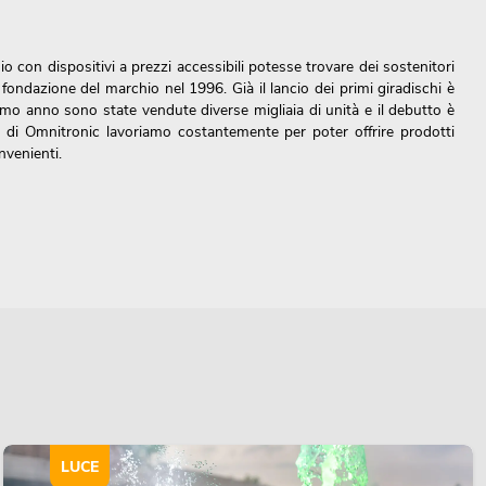
o con dispositivi a prezzi accessibili potesse trovare dei sostenitori
fondazione del marchio nel 1996. Già il lancio dei primi giradischi è
mo anno sono state vendute diverse migliaia di unità e il debutto è
i di Omnitronic lavoriamo costantemente per poter offrire prodotti
nvenienti.
uo e conveniente. In qualità di grossisti di tecnologia per eventi,
imali e con una qualità affidabile.
C è quello di offrire apparecchiature audio professionali di qualità
recenti tecnologie a prezzi convenienti. I vari prodotti audio di
o eccellente, il design accattivante e la facilità d'uso. Sei un DJ e
n mixer rotary adatto per creare la musica con il miglior suono
mo evento? Allora OMNITRONIC, in qualità di produttore di
LUCE
i strumenti giusti.