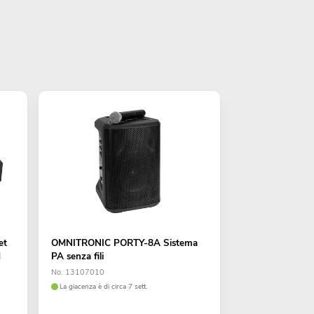
et
OMNITRONIC PORTY-8A Sistema
d
PA senza fili
No. 13107010
La giacenza è di circa 7 sett.