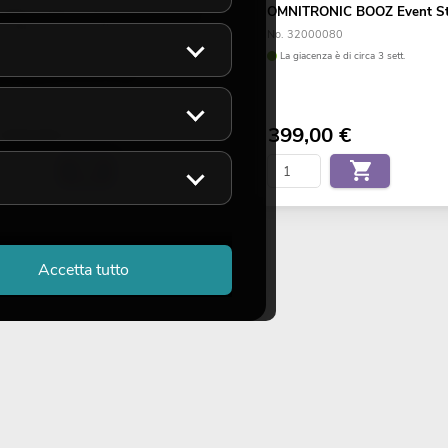
OMNITRONIC XNG-212A 2-way
OMNITRONIC BOOZ Event S
peaker, active, DSP
No. 32000080
o. 11038074
La giacenza è di circa 3 sett.
La giacenza è di circa 12 sett.
329,00
€
399,00
€
Accetta tutto