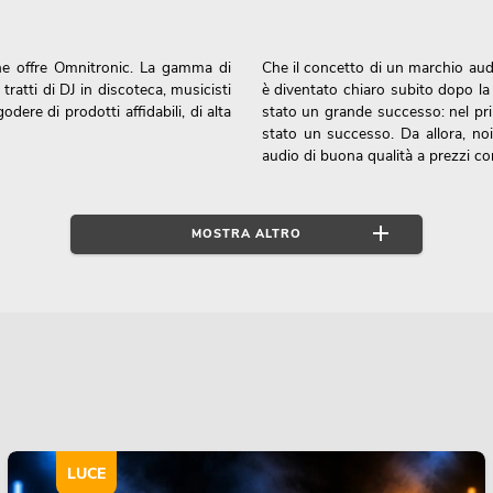
che offre Omnitronic. La gamma di
Che il concetto di un marchio audi
 tratti di DJ in discoteca, musicisti
è diventato chiaro subito dopo la 
odere di prodotti affidabili, di alta
stato un grande successo: nel pri
stato un successo. Da allora, no
audio di buona qualità a prezzi co
MOSTRA ALTRO
i ottime apparecchiature audio con un suono eccezionale a un prezzo eq
amplificazione o mixer per DJ direttamente dal produttore, a condizioni ott
fessionale per il vostro evento.
Infine, l'obiettivo di OMNITRONI
comprende:
affidabile e dotate delle più 
OMNITRONIC convincono per il suon
stai cercando un mixer DJ o u
possibile per il tuo prossi
LUCE
apparecchiature audio, ti offre gl