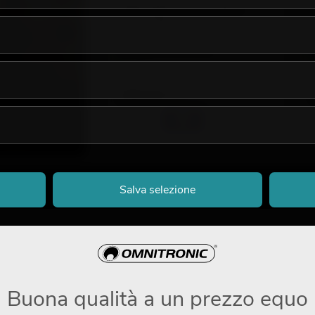
OMNITRONIC TRM-202MK3
Rotary-Mixer a 2 canali
S
No. 10355922
N
La giacenza è di circa 4 sett.
299,00
€
Salva selezione
Buona qualità a un prezzo equo