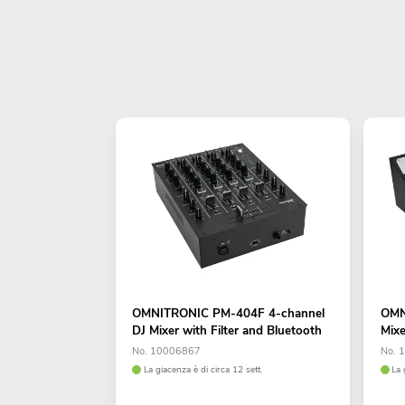
OMNITRONIC PM-404F 4-channel
OMN
DJ Mixer with Filter and Bluetooth
Mixe
No. 10006867
No. 
La giacenza è di circa 12 sett.
La 