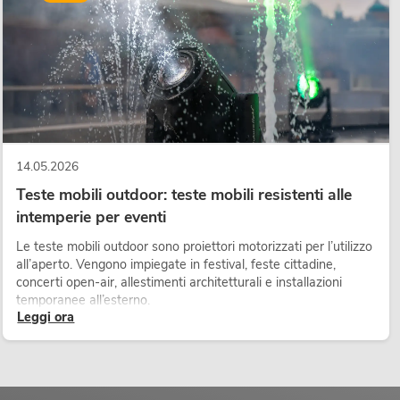
i prodotti del settore “Audio”, sulle tecniche di amplificazione
nti con un suono eccezionale? Allora contattate il nostro personale
rnirvi consulenza sulla nostra gamma OMNITRONIC o sulla tecnologia
14.05.2026
Teste mobili outdoor: teste mobili resistenti alle
intemperie per eventi
Le teste mobili outdoor sono proiettori motorizzati per l’utilizzo
all’aperto. Vengono impiegate in festival, feste cittadine,
concerti open-air, allestimenti architetturali e installazioni
temporanee all’esterno.
Leggi ora