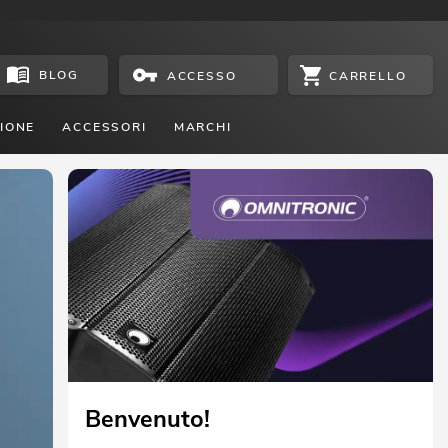
BLOG
CARRELLO
ACCESSO
IONE
ACCESSORI
MARCHI
Il miglior rapporto qualità-prezz
Serie OMNITRONIC UHF E-Flex: facilità d'uso e sensaz
al tatto di alta qualità a un prezzo conveniente
GUARDA ORA
Benvenuto!