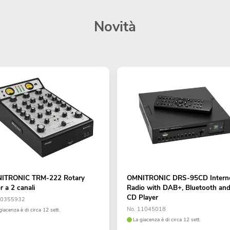
Novità
ITRONIC TRM-222 Rotary
OMNITRONIC DRS-95CD Intern
r a 2 canali
Radio with DAB+, Bluetooth an
CD Player
10355932
No. 11045018
giacenza è di circa 12 sett.
La giacenza è di circa 12 sett.