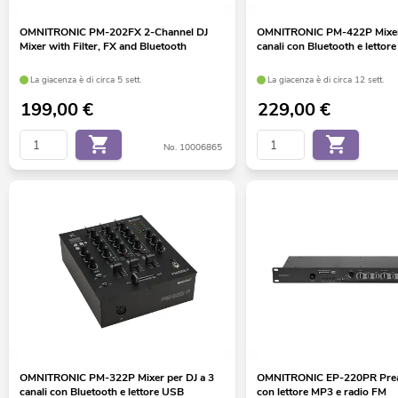
OMNITRONIC PM-202FX 2-Channel DJ
OMNITRONIC PM-422P Mixer 
Mixer with Filter, FX and Bluetooth
canali con Bluetooth e lettor
La giacenza è di circa 5 sett.
La giacenza è di circa 12 sett.
199,00
€
229,00
€
No. 10006865
OMNITRONIC PM-322P Mixer per DJ a 3
OMNITRONIC EP-220PR Pream
canali con Bluetooth e lettore USB
con lettore MP3 e radio FM