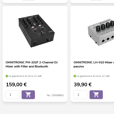
OMNITRONIC PM-202F 2-Channel DJ
OMNITRONIC LH-010 Mixer a 
Mixer with Filter and Bluetooth
passivo
La giacenza è di circa 12 sett.
La giacenza è di circa 12 sett.
159,00
€
39,90
€
No. 10006863