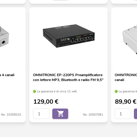
4 canali
OMNITRONIC EP-220PS Preamplificatore
OMNITRONIC 
con lettore MP3, Bluetooth e radio FM 9,5"
canali
La giacenza è di circa 12 sett.
La giacenza è 
129,00
€
89,90
€
No. 10355010
No. 10007081