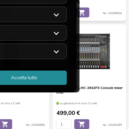
1,93
€
139,00
€
No. 10006881
No. 10006824
Accetta tutto
 GNOME-202P Mini Mixer
OMNITRONIC LMC-2642FX Console mixer
USB
di circa 12 sett.
La giacenza è di circa 12 sett.
499,00
€
No. 10006885
No. 10040285