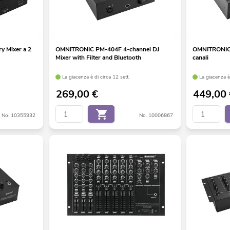
 Mixer a 2
OMNITRONIC PM-404F 4-channel DJ
OMNITRONIC 
Mixer with Filter and Bluetooth
canali
La giacenza è di circa 12 sett.
La giacenza è 
269,00
€
449,00
No. 10355932
No. 10006867