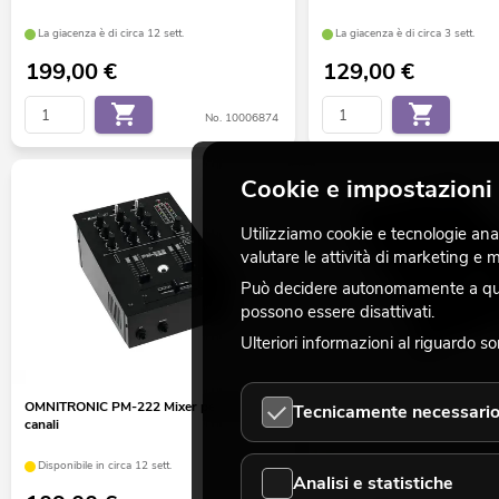
La giacenza è di circa 12 sett.
La giacenza è di circa 3 sett.
199,00
€
129,00
€
No. 10006874
Cookie e impostazioni 
Utilizziamo cookie e tecnologie analo
valutare le attività di marketing e
Può decidere autonomamente a quali
possono essere disattivati.
Ulteriori informazioni al riguardo s
OMNITRONIC PM-222 Mixer per DJ a 2
OMNITRONIC PM-311P Mixer
Tecnicamente necessari
canali
lettore
Disponibile in circa 12 sett.
La giacenza è di circa 12 sett.
Analisi e statistiche