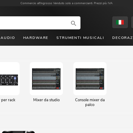
Commercio all'ingrosso
Venduto solo a commercianti. Prezzi più IVA
AUDIO
HARDWARE
STRUMENTI MUSICALI
DECORAZ
 per rack
Mixer da studio
Console mixer da
palco