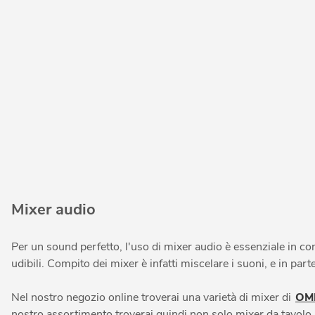
Mixer audio
Per un sound perfetto, l'uso di mixer audio è essenziale in con
udibili. Compito dei mixer è infatti miscelare i suoni, e in par
Nel nostro negozio online troverai una varietà di mixer di
OM
nostro assortimento troverai quindi non solo mixer da tavolo