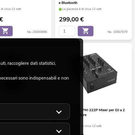
e Bluetooth
di circa 12 sett.
La giacenza è di circa 12 sett.
€
299,00
€
No. 20000666
No. 10007079
, raccogliere dati statistici,
necessari sono indispensabili e non
 GNOME-202 Mini Mixer
OMNITRONIC PM-222P Mixer per DJ a 2
canali con lettore
di circa 12 sett.
La giacenza è di circa 12 sett.