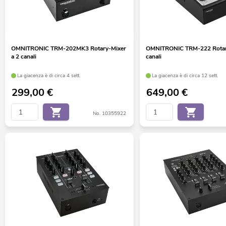
OMNITRONIC TRM-202MK3 Rotary-Mixer
OMNITRONIC TRM-222 Rotary
a 2 canali
canali
La giacenza è di circa 4 sett.
La giacenza è di circa 12 sett.
299,00
€
649,00
€
No. 10355922