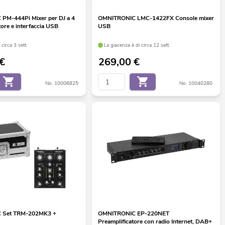
PM-444Pi Mixer per DJ a 4
OMNITRONIC LMC-1422FX Console mixer
ttore e interfaccia USB
USB
 circa 3 sett.
La giacenza è di circa 12 sett.
€
269,00
€
No. 10006825
No. 10040280
 Set TRM-202MK3 +
OMNITRONIC EP-220NET
Preamplificatore con radio Internet, DAB+