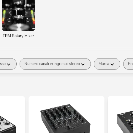
TRM Rotary Mixer
esso
Numero canali in ingresso stereo
Marca
Pr