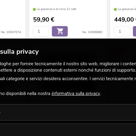
La giacenza è di circa 12 sett.
La giacenza è 
59,90
€
449,00
No. 10007074
No. 10006880
-30%
sulla privacy
ghe per fornire tecnicamente il nostro sito web, migliorare i contenuti
 mettere a disposizione contenuti esterni nonché funzioni di supporto.
 categorie e servizi desidera acconsentire. I servizi tecnicamente 
ono disponibili nella nostra
informativa sulla privacy
.
 per DJ con
OMNITRONIC LMC-3242FX Console mixer
OMNITRONIC
o
USB
argento
La giacenza è di circa 12 sett.
La giacenza è 