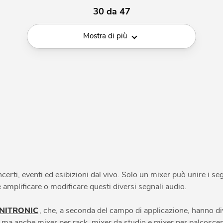
30 da 47
Mostra di più
certi, eventi ed esibizioni dal vivo. Solo un mixer può unire i seg
te amplificare o modificare questi diversi segnali audio.
NITRONIC
, che, a seconda del campo di applicazione, hanno div
, ma anche mixer per rack, mixer da studio e mixer per palcoscen