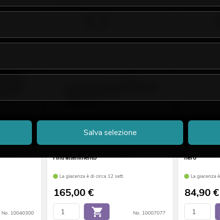
549,00
€
4
59,90 €
No. 10006879
No. 10040287
Salva selezione
er per rack
OMNITRONIC EM-312 Mixer per
OMNITRONIC
l'intrattenimento
nero
La giacenza è di circa 12 sett.
La giacenza è 
165,00
€
84,90
€
No. 10040300
No. 10007077