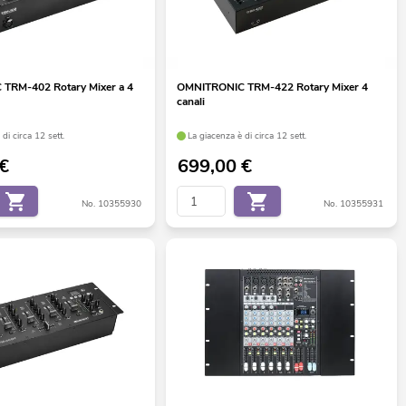
TRM-402 Rotary Mixer a 4
OMNITRONIC TRM-422 Rotary Mixer 4
canali
di circa 12 sett.
La giacenza è di circa 12 sett.
€
699,00
€
No. 10355930
No. 10355931