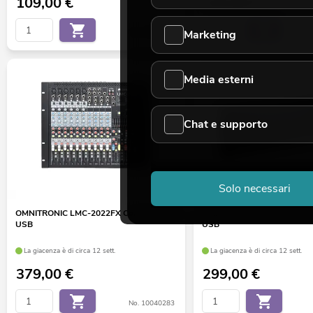
109,00
€
125,00
€
Marketing
No. 10006819
Media esterni
Chat e supporto
Solo necessari
OMNITRONIC LMC-2022FX Console mixer
OMNITRONIC RM-1422FX Mix
USB
USB
La giacenza è di circa 12 sett.
La giacenza è di circa 12 sett.
379,00
€
299,00
€
No. 10040283