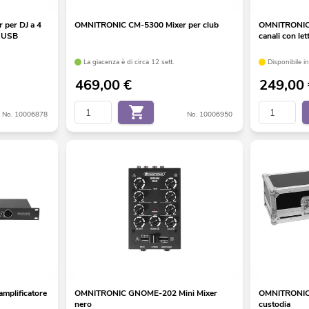
per DJ a 4
OMNITRONIC CM-5300 Mixer per club
OMNITRONIC 
e USB
canali con le
La giacenza è di circa 12 sett.
Disponibile in
469,00
€
249,00
No. 10006878
No. 10006950
plificatore
OMNITRONIC GNOME-202 Mini Mixer
OMNITRONIC
nero
custodia