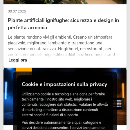
30.07.2026
Piante artificiali ignifughe: sicurezza e design in
perfetta armonia
Le piante rendono vivi gli ambienti. Creano un’atmosfera
piacevole, migliorano l’ambiente e trasmettono una
sensazione di naturalezza. Negli hotel, nei ristoranti, nei
centri commerciali, negli edifici adibiti a uffici o negli stand
Leggi ora
fieristici, una vegetazione di alta qualità è ormai parte
integrante dei moderni progetti di arredamento.
LUCE
Cookie e impostazioni sulla privacy
Utilizziamo cookie e tecnologie analoghe per fornire
tecnicamente il nostro sito web, migliorare i
contenuti, raccogliere dati statistici, valutare le attività
di marketing e mettere a disposizione contenuti
esterni nonché funzioni di supporto.
Può decidere autonomamente a quali categorie e
servizi desidera acconsentire. I servizi tecnicamente