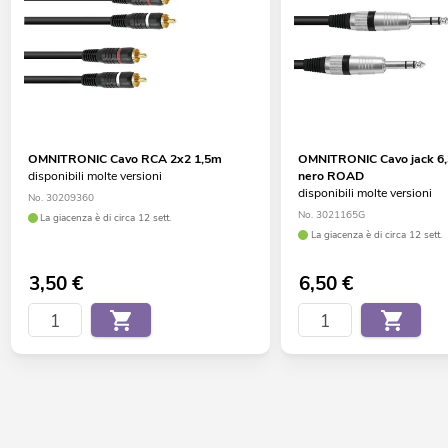
OMNITRONIC Cavo RCA 2x2 1,5m
OMNITRONIC Cavo jack 6,
disponibili molte versioni
nero ROAD
disponibili molte versioni
No. 30209360
No. 3021165G
La giacenza è di circa 12 sett.
La giacenza è di circa 12 sett.
3,50
€
6,50
€