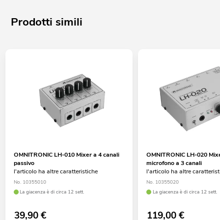
Prodotti simili
OMNITRONIC LH-010 Mixer a 4 canali
OMNITRONIC LH-020 Mixe
passivo
microfono a 3 canali
l'articolo ha altre caratteristiche
l'articolo ha altre caratteris
No. 10355010
No. 10355020
La giacenza è di circa 12 sett.
La giacenza è di circa 12 sett.
39,90
€
119,00
€