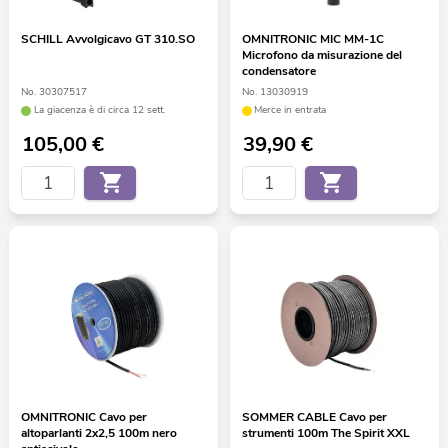
SCHILL Avvolgicavo GT 310.SO
OMNITRONIC MIC MM-1C
Microfono da misurazione del
condensatore
No. 30307517
No. 13030919
La giacenza è di circa 12 sett.
Merce in entrata
105,00
€
39,90
€
OMNITRONIC Cavo per
SOMMER CABLE Cavo per
altoparlanti 2x2,5 100m nero
strumenti 100m The Spirit XXL