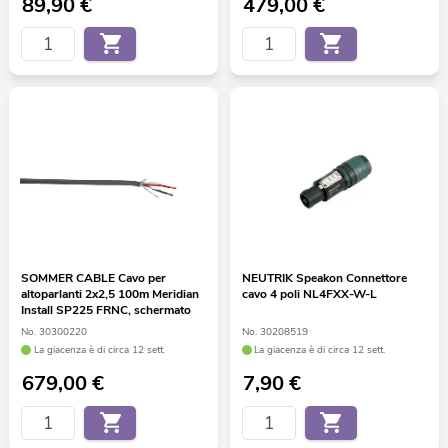
89,90
€
479,00
€
SOMMER CABLE Cavo per
NEUTRIK Speakon Connettore
altoparlanti 2x2,5 100m Meridian
cavo 4 poli NL4FXX-W-L
Install SP225 FRNC, schermato
No. 30300220
No. 30208519
La giacenza è di circa 12 sett.
La giacenza è di circa 12 sett.
679,00
€
7,90
€