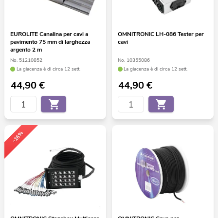
EUROLITE Canalina per cavi a
OMNITRONIC LH-086 Tester per
pavimento 75 mm di larghezza
cavi
argento 2 m
No. 51210852
No. 10355086
La giacenza è di circa 12 sett.
La giacenza è di circa 12 sett.
44,90
€
44,90
€
-16%