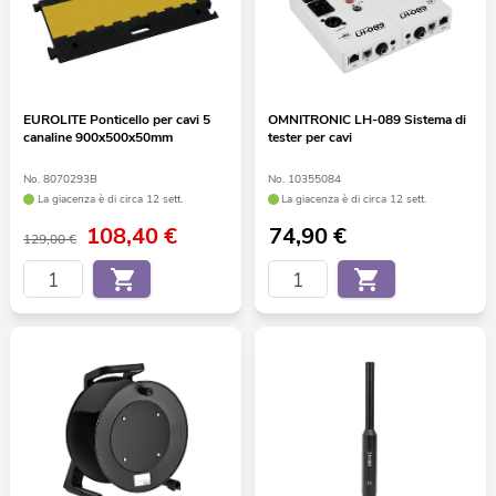
EUROLITE Ponticello per cavi 5
OMNITRONIC LH-089 Sistema di
canaline 900x500x50mm
tester per cavi
No. 8070293B
No. 10355084
La giacenza è di circa 12 sett.
La giacenza è di circa 12 sett.
108,40
€
74,90
€
129,00 €