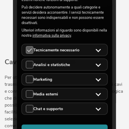
Mostra di più
Può decidere autonomamente a quali categorie e
servizi desidera acconsentire. I servizi tecnicamente
necessari sono indispensabili e non possono essere
disattivati.
Ulteriori informazioni al riguardo sono disponibili nella
nostra
informativa sulla privacy
.
Tecnicamente necessario
Cavi e connettori audio
Analisi e statistiche
Per ottenere segnali audio di qualità e garantire una
Marketing
trasmissione professionale del suono, sono necessari cavi
e connettori audio adeguati. La trasmissione (sia analogica
Media esterni
che digitale) avviene tramite i connettori, con i quali è
possibile collegare tra loro diversi dispositivi in tutta
Chat e supporto
facilità. Nel nostro negozio online troverai un'ampia
selezione di adattatori audio e cavi di marchi rinomati
come HICON e SCHILL, oltre ai nostri brand