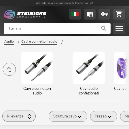
Venduto solo a commercianti. Prezzi più IVA
Audio
/
Cavi e connettori audio
/
Cavi e connettori
Cavi audio
Cavi aud
audio
confezionati
Rilevanza
Struttura cavo
Prezzo
Ma