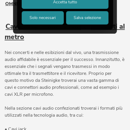
Accetta tutto
OMNITRONIC
o
PSSO
.
Solo necessari
Salva selezione
Cavi audio confezionati
e
prodotti al
metro
Nei concerti e nelle esibizioni dal vivo, una trasmissione
audio affidabile è essenziale per il successo. Innanzitutto, è
essenziale che i segnali vengano trasmessi in modo
ottimale tra il trasmettitore e il ricevitore. Proprio per
questo motivo da Steinigke troverai una vasta gamma di
cavi e connettori audio professionali, come ad esempio i
cavi XLR per microfono.
Nella sezione cavi audio confezionati troverai i formati più
utilizzati nella tecnologia audio, tra cui:
• Cavi jack