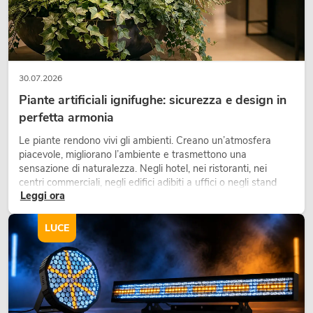
30.07.2026
Piante artificiali ignifughe: sicurezza e design in
perfetta armonia
Le piante rendono vivi gli ambienti. Creano un’atmosfera
piacevole, migliorano l’ambiente e trasmettono una
sensazione di naturalezza. Negli hotel, nei ristoranti, nei
centri commerciali, negli edifici adibiti a uffici o negli stand
Leggi ora
fieristici, una vegetazione di alta qualità è ormai parte
integrante dei moderni progetti di arredamento.
LUCE