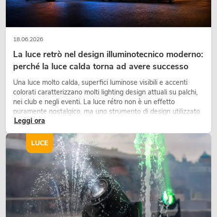
18.06.2026
La luce retrò nel design illuminotecnico moderno:
perché la luce calda torna ad avere successo
Una luce molto calda, superfici luminose visibili e accenti
colorati caratterizzano molti lighting design attuali su palchi,
nei club e negli eventi. La luce rétro non è un effetto
puramente nostalgico, ma uno strumento di design utilizzato
Leggi ora
in modo consapevole: crea atmosfera, dona carattere alle
scene e può rendere più emozionali i setup LED tecnici.
LUCE