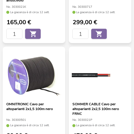
antiscivolo
No. 3030021K
No. 30300717
La giacenza è di circa 12 sett.
La giacenza è di circa 12 sett.
165,00
€
299,00
€
OMNITRONIC Cavo per
SOMMER CABLE Cavo per
altoparlanti 2x1,5 100m nero
altoparlanti 2x2,5 100m nero
FRNC
No. 30300501
No. 3030021P
La giacenza è di circa 12 sett.
La giacenza è di circa 12 sett.