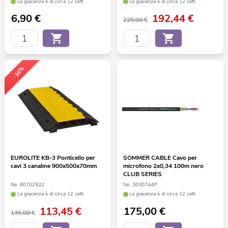
La giacenza è di circa 12 sett.
La giacenza è di circa 12 sett.
6,90
€
192,44
€
229,00 €
-16%
EUROLITE KB-3 Ponticello per
SOMMER CABLE Cavo per
cavi 3 canaline 900x500x70mm
microfono 2x0,34 100m nero
CLUB SERIES
No. 80702922
No. 3030744P
La giacenza è di circa 12 sett.
La giacenza è di circa 12 sett.
113,45
€
175,00
€
135,00 €