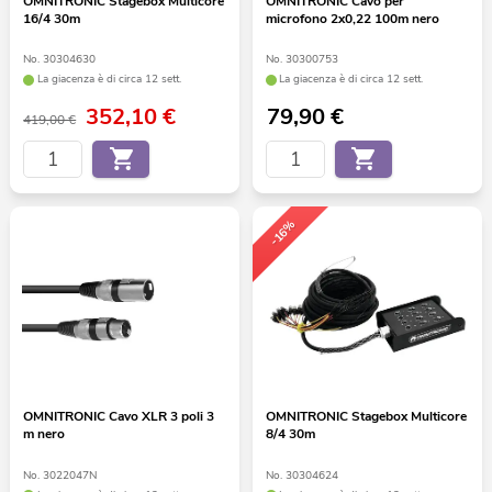
OMNITRONIC Stagebox Multicore
OMNITRONIC Cavo per
16/4 30m
microfono 2x0,22 100m nero
No. 30304630
No. 30300753
La giacenza è di circa 12 sett.
La giacenza è di circa 12 sett.
352,10
€
79,90
€
419,00 €
-16%
OMNITRONIC Cavo XLR 3 poli 3
OMNITRONIC Stagebox Multicore
m nero
8/4 30m
No. 3022047N
No. 30304624