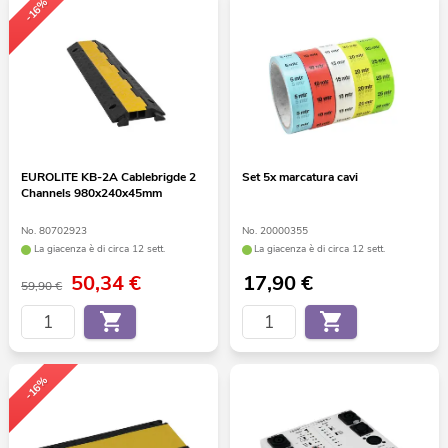
-16%
EUROLITE KB-2A Cablebrigde 2
Set 5x marcatura cavi
Channels 980x240x45mm
No. 80702923
No. 20000355
La giacenza è di circa 12 sett.
La giacenza è di circa 12 sett.
50,34
€
17,90
€
59,90 €
-16%