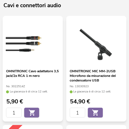
Cavi e connettori audio
OMNITRONIC Cavo adattatore 3,5
OMNITRONIC MIC MM-2USB
jack/2x RCA 1 m nero
Microfono da misurazione del
condensatore USB
No. 3022514Z
No. 13030923
La giacenza è di circa 12 sett.
La giacenza è di circa 12 sett.
5,90
€
54,90
€