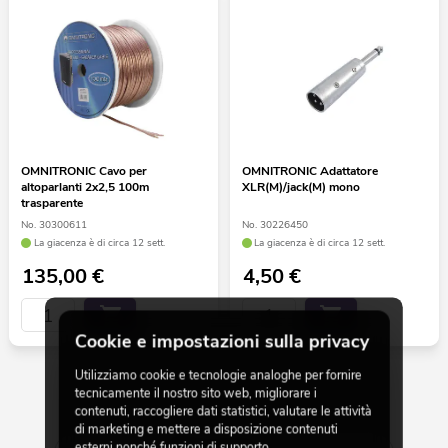
OMNITRONIC Cavo per
OMNITRONIC Adattatore
altoparlanti 2x2,5 100m
XLR(M)/jack(M) mono
trasparente
No. 30300611
No. 30226450
La giacenza è di circa 12 sett.
La giacenza è di circa 12 sett.
135,00
€
4,50
€
Cookie e impostazioni sulla privacy
Utilizziamo cookie e tecnologie analoghe per fornire
tecnicamente il nostro sito web, migliorare i
30 da 414
contenuti, raccogliere dati statistici, valutare le attività
di marketing e mettere a disposizione contenuti
esterni nonché funzioni di supporto.