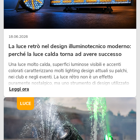
Avete ancora domande sui nostri prodotti del settore “Audio”, sulle
tecniche di amplificazione professionale o sugli altoparlanti con un suono
eccezionale? Allora contattate il nostro personale qualificato. Saremo lieti
di fornirvi consulenza sulla nostra gamma OMNITRONIC o sulla
tecnologia audio a vostra disposizione.
18.06.2026
La luce retrò nel design illuminotecnico moderno:
perché la luce calda torna ad avere successo
Una luce molto calda, superfici luminose visibili e accenti
colorati caratterizzano molti lighting design attuali su palchi,
nei club e negli eventi. La luce rétro non è un effetto
puramente nostalgico, ma uno strumento di design utilizzato
Leggi ora
in modo consapevole: crea atmosfera, dona carattere alle
scene e può rendere più emozionali i setup LED tecnici.
LUCE