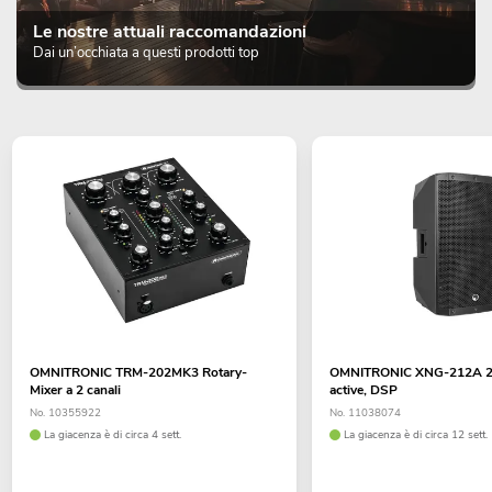
Le nostre attuali raccomandazioni
Dai un’occhiata a questi prodotti top
OMNITRONIC TRM-202MK3 Rotary-
OMNITRONIC XNG-212A 2-
Mixer a 2 canali
active, DSP
No. 10355922
No. 11038074
La giacenza è di circa 4 sett.
La giacenza è di circa 12 sett.