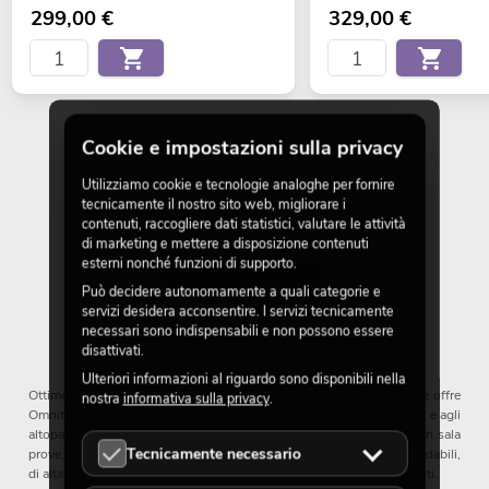
299,00
€
329,00
€
Cookie e impostazioni sulla privacy
Utilizziamo cookie e tecnologie analoghe per fornire
tecnicamente il nostro sito web, migliorare i
contenuti, raccogliere dati statistici, valutare le attività
di marketing e mettere a disposizione contenuti
esterni nonché funzioni di supporto.
Può decidere autonomamente a quali categorie e
servizi desidera acconsentire. I servizi tecnicamente
Buona qualità a un prezzo equo
necessari sono indispensabili e non possono essere
disattivati.
Ulteriori informazioni al riguardo sono disponibili nella
Ottime apparecchiature audio a prezzi accessibili: questo è ciò che offre
nostra
informativa sulla privacy
.
Omnitronic. La gamma di prodotti spazia dai mixer per DJ alle cuffie e agli
altoparlanti. Che si tratti di DJ in discoteca, musicisti sul palco o in sala
Tecnicamente necessario
prove, gestori di ristoranti o bar, tutti possono godere di prodotti affidabili,
di alta qualità, dotati delle più recenti tecnologie e a prezzi convenienti.