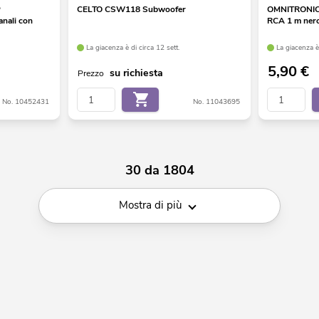
P
CELTO CSW118 Subwoofer
OMNITRONIC C
anali con
RCA 1 m ner
La giacenza è di circa 12 sett.
La giacenza è 
5,90
€
su richiesta
Prezzo
No. 10452431
No. 11043695
30 da 1804
Mostra di più