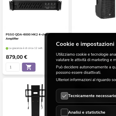
PSSO QDA-6000 MK2 4-channel
OMNITRONIC XNG-212A 2-w
Amplifier
active, DSP
Cookie e impostazioni 
La giacenza è di circa 12 sett.
La giacenza è di circa 12 sett.
Utilizziamo cookie e tecnologie analo
879,00
€
329,00
€
valutare le attività di marketing e
Può decidere autonomamente a quali
No. 10451689
possono essere disattivati.
Ulteriori informazioni al riguardo s
Tecnicamente necessari
Analisi e statistiche