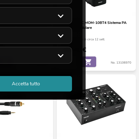
800 21" Subwoofer, ferrite,
OMNITRONIC MOM-10BT4 Sistema PA
luminio
senza fili modulare
di circa 12 sett.
La giacenza è di circa 12 sett.
€
449,00
€
No. 12603618
No. 13106970
Accetta tutto