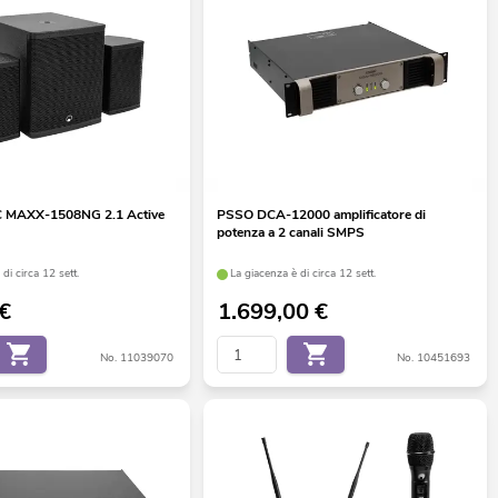
 MAXX-1508NG 2.1 Active
PSSO DCA-12000 amplificatore di
potenza a 2 canali SMPS
di circa 12 sett.
La giacenza è di circa 12 sett.
€
1.699,00
€
No. 11039070
No. 10451693