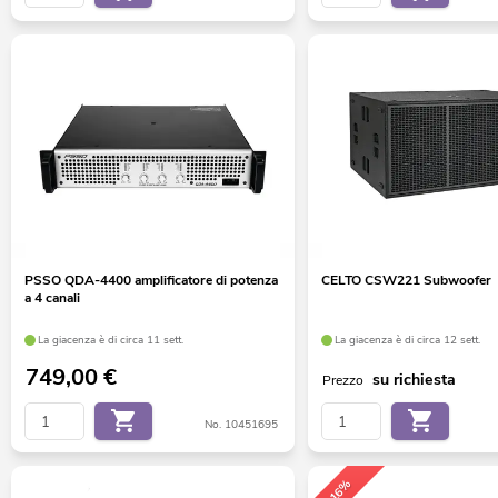
PSSO QDA-4400 amplificatore di potenza
CELTO CSW221 Subwoofer
a 4 canali
La giacenza è di circa 11 sett.
La giacenza è di circa 12 sett.
749,00
€
su richiesta
Prezzo
No. 10451695
-16%