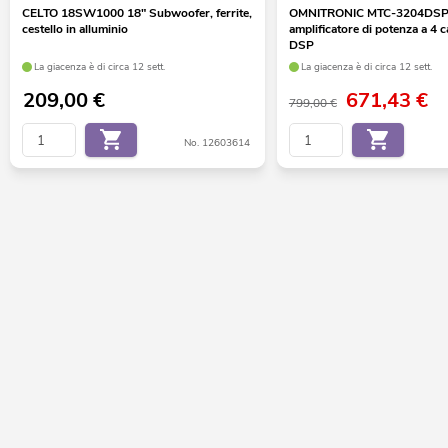
CELTO 18SW1000 18" Subwoofer, ferrite,
OMNITRONIC MTC-3204DS
cestello in alluminio
amplificatore di potenza a 4 c
DSP
La giacenza è di circa 12 sett.
La giacenza è di circa 12 sett.
209,00
€
671,43
€
799,00 €
No. 12603614