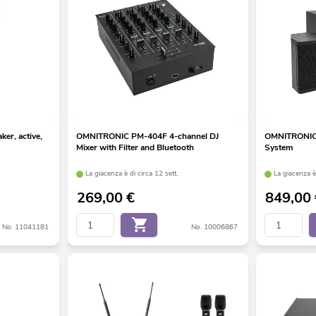
r, active,
OMNITRONIC PM-404F 4-channel DJ
OMNITRONIC
Mixer with Filter and Bluetooth
System
La giacenza è di circa 12 sett.
La giacenza è 
269,00
€
849,00
No. 11041181
No. 10006867