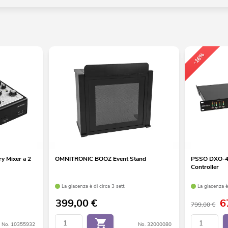
-16%
 Mixer a 2
OMNITRONIC BOOZ Event Stand
PSSO DXO-48
Controller
La giacenza è di circa 3 sett.
La giacenza è 
399,00
€
6
799,00 €
No. 10355932
No. 32000080