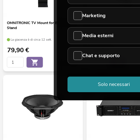
Marketing
OMNITRONIC TV Mount for BOOZ Event
OMNITRONIC Extension Tube
Stand
Event Stand
Media esterni
La giacenza è di circa 12 sett.
La giacenza è di circa 12 sett.
79,90
€
59,90
€
Chat e supporto
No. 32000088
-16%
Solo necessari