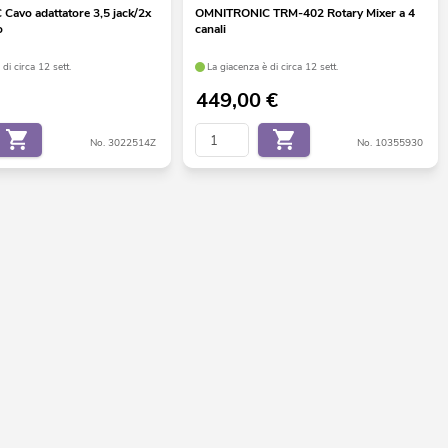
avo adattatore 3,5 jack/2x
OMNITRONIC TRM-402 Rotary Mixer a 4
o
canali
di circa 12 sett.
La giacenza è di circa 12 sett.
449,00
€
No. 3022514Z
No. 10355930