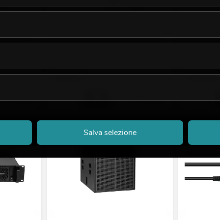
s for BOOZ
OMNITRONIC Extension Tubes for BOOZ
CELTO 21SW1
Event Stand white
cestello in al
La giacenza è di circa 12 sett.
La giacenza è 
59,90
€
359,00
No. 32000089
No. 32000091
Salva selezione