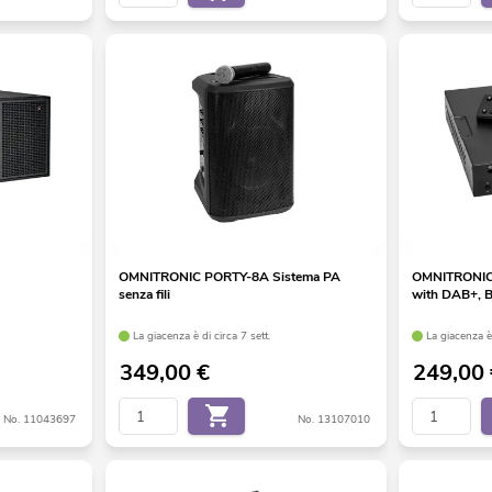
OMNITRONIC PORTY-8A Sistema PA
OMNITRONIC 
senza fili
with DAB+, B
La giacenza è di circa 7 sett.
La giacenza è 
349,00
€
249,00
No. 11043697
No. 13107010