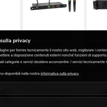
ay Speaker,
OMNITRONIC UHF-602 2-channel
PSSO DDA-2
Wireless Mic System 520-554 MHz
Amplifier
sulla privacy
La giacenza è di circa 12 sett.
La giacenza è 
ghe per fornire tecnicamente il nostro sito web, migliorare i contenuti
199,00
€
549,00
 mettere a disposizione contenuti esterni nonché funzioni di supporto.
 categorie e servizi desidera acconsentire. I servizi tecnicamente 
No. 11038074
No. 13063603
ono disponibili nella nostra
informativa sulla privacy
.
o