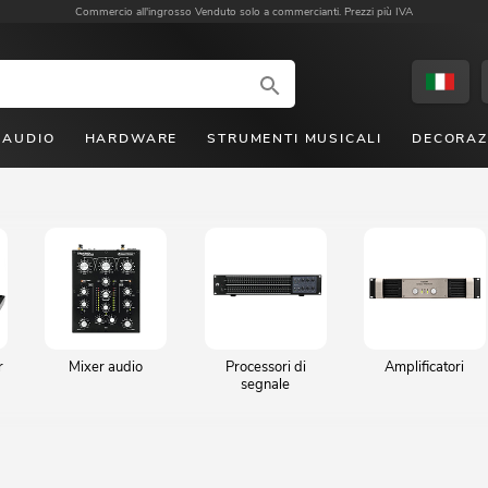
Commercio all'ingrosso
Venduto solo a commercianti. Prezzi più IVA
AUDIO
HARDWARE
STRUMENTI MUSICALI
DECORAZ
r
Mixer audio
Processori di
Amplificatori
segnale