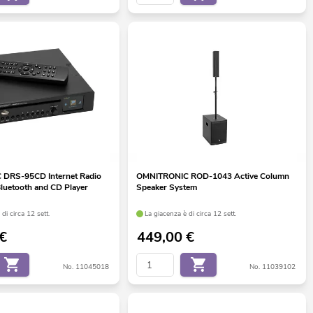
DRS-95CD Internet Radio
OMNITRONIC ROD-1043 Active Column
luetooth and CD Player
Speaker System
di circa 12 sett.
La giacenza è di circa 12 sett.
€
449,00
€
No. 11045018
No. 11039102