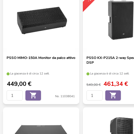
PSSO MIMO-150A Monitor da palco attivo
PSSO KX-P215A 2-way Speake
DSP
La giacenza è di circa 12 sett.
La giacenza è di circa 12 sett.
449,00
€
461,34
€
549,00 €
No. 11038041