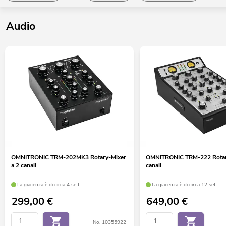
Audio
OMNITRONIC TRM-202MK3 Rotary-Mixer
OMNITRONIC TRM-222 Rotary
a 2 canali
canali
La giacenza è di circa 4 sett.
La giacenza è di circa 12 sett.
299,00
€
649,00
€
No. 10355922