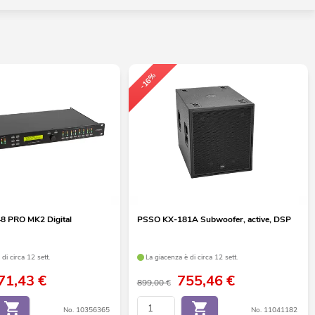
-16%
 PRO MK2 Digital
PSSO KX-181A Subwoofer, active, DSP
di circa 12 sett.
La giacenza è di circa 12 sett.
71,43
€
755,46
€
899,00 €
No. 10356365
No. 11041182