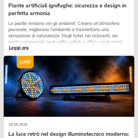
Piante artificiali ignifughe: sicurezza e design in
perfetta armonia
Le piante rendono vivi gli ambienti. Creano un’atmosfera
piacevole, migliorano l’ambiente e trasmettono una
sensazione di naturalezza. Negli hotel, nei ristoranti, nei
centri commerciali, negli edifici adibiti a uffici o negli stand
Leggi ora
fieristici, una vegetazione di alta qualità è ormai parte
integrante dei moderni progetti di arredamento.
LUCE
18.06.2026
La luce retrò nel design illuminotecnico moderno: