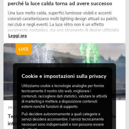
perché la luce calda torna ad avere successo
Una luce molto calda, superfici luminose visibili e accenti
colorati caratterizzano molti lighting design attuali su palchi,
nei club e negli eventi. La luce rétro non è un effetto
puramente nostalgico, ma uno strumento di design utilizzato
Leggi ora
in modo consapevole: crea atmosfera, dona carattere alle
scene e può rendere più emozionali i setup LED tecnici.
LUCE
Cookie e impostazioni sulla privacy
Utilizziamo cookie e tecnologie analoghe per fornire
tecnicamente il nostro sito web, migliorare i
contenuti, raccogliere dati statistici, valutare le attività
di marketing e mettere a disposizione contenuti
esterni nonché funzioni di supporto.
14.05.2026
Può decidere autonomamente a quali categorie e
Teste mobili outdoor: teste mobili resistenti alle
servizi desidera acconsentire. I servizi tecnicamente
intemperie per eventi
necessari sono indispensabili e non possono essere