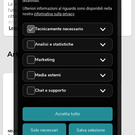
disattivati.
Le teste mobili outdoor sono proiettori motorizzati per
Ulteriori informazioni al riguardo sono disponibili nella
l’utilizzo all’aperto. Vengono impiegate in festival, feste
nostra
informativa sulla privacy
.
cittadine, concerti open-air, allestimenti architetturali e
installazioni temporanee all’esterno.
Leggi ora
Tecnicamente necessario
Analisi e statistiche
Articoli visualizzati per ultimi
Marketing
Media esterni
Chat e supporto
Accetta tutto
Solo necessari
Salva selezione
NEUTRIK Speakon