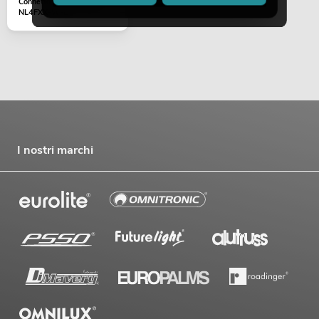
Connettore cavo 4 poli
NL4FXX-W-L
I nostri marchi