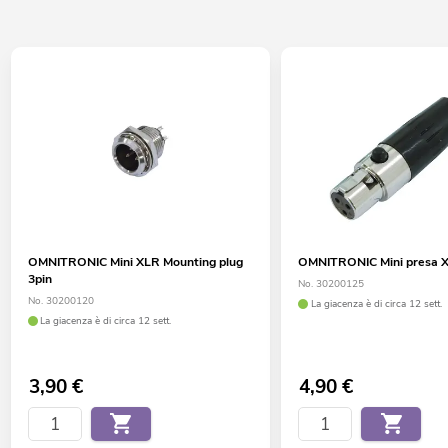
OMNITRONIC Mini XLR Mounting plug
OMNITRONIC Mini presa X
3pin
No. 30200125
No. 30200120
La giacenza è di circa 12 sett.
La giacenza è di circa 12 sett.
3,90
€
4,90
€