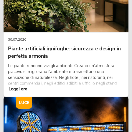
30.07.2026
Piante artificiali ignifughe: sicurezza e design in
perfetta armonia
Le piante rendono vivi gli ambienti. Creano un’atmosfera
piacevole, migliorano l’ambiente e trasmettono una
sensazione di naturalezza. Negli hotel, nei ristoranti, nei
centri commerciali, negli edifici adibiti a uffici o negli stand
Leggi ora
fieristici, una vegetazione di alta qualità è ormai parte
integrante dei moderni progetti di arredamento.
LUCE