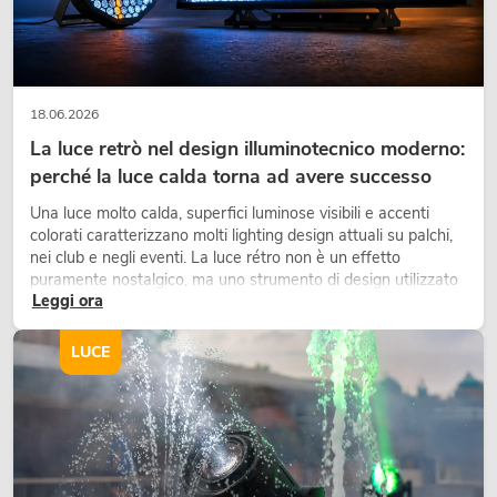
18.06.2026
La luce retrò nel design illuminotecnico moderno:
perché la luce calda torna ad avere successo
Una luce molto calda, superfici luminose visibili e accenti
colorati caratterizzano molti lighting design attuali su palchi,
nei club e negli eventi. La luce rétro non è un effetto
puramente nostalgico, ma uno strumento di design utilizzato
Leggi ora
in modo consapevole: crea atmosfera, dona carattere alle
scene e può rendere più emozionali i setup LED tecnici.
LUCE