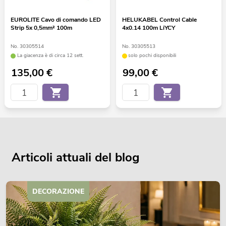
EUROLITE Cavo di comando LED
HELUKABEL Control Cable
Strip 5x 0,5mm² 100m
4x0.14 100m LiYCY
No. 30305514
No. 30305513
La giacenza è di circa 12 sett.
solo pochi disponibili
135,00
€
99,00
€
Articoli attuali del blog
DECORAZIONE