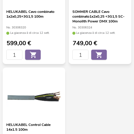
HELUKABEL Cavo combinato
SOMMER CABLE Cavo
1x2x0,25+3G1,5 100m
combinato1x2x0,25 +3G1,5 SC-
Monolith Power DMX 100m
No. 30306320
No. 30306324
La giacenza è di circa 12 sett.
La giacenza è di circa 12 sett.
599,00
€
749,00
€
HELUKABEL Control Cable
14x1.5 100m