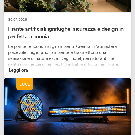
30.07.2026
Piante artificiali ignifughe: sicurezza e design in
perfetta armonia
Le piante rendono vivi gli ambienti. Creano un’atmosfera
piacevole, migliorano l’ambiente e trasmettono una
sensazione di naturalezza. Negli hotel, nei ristoranti, nei
centri commerciali, negli edifici adibiti a uffici o negli stand
Leggi ora
fieristici, una vegetazione di alta qualità è ormai parte
integrante dei moderni progetti di arredamento.
LUCE