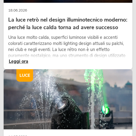
18.06.2026
La luce retrò nel design illuminotecnico moderno:
perché la luce calda torna ad avere successo
Una luce molto calda, superfici luminose visibili e accenti
colorati caratterizzano molti lighting design attuali su palchi,
nei club e negli eventi. La luce rétro non è un effetto
puramente nostalgico, ma uno strumento di design utilizzato
Leggi ora
in modo consapevole: crea atmosfera, dona carattere alle
scene e può rendere più emozionali i setup LED tecnici.
LUCE