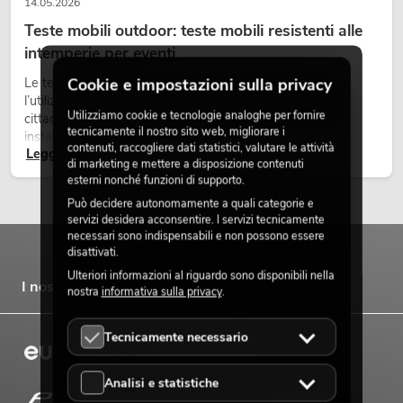
14.05.2026
Teste mobili outdoor: teste mobili resistenti alle
intemperie per eventi
Le teste mobili outdoor sono proiettori motorizzati per
Cookie e impostazioni sulla privacy
l’utilizzo all’aperto. Vengono impiegate in festival, feste
Utilizziamo cookie e tecnologie analoghe per fornire
cittadine, concerti open-air, allestimenti architetturali e
tecnicamente il nostro sito web, migliorare i
installazioni temporanee all’esterno.
contenuti, raccogliere dati statistici, valutare le attività
Leggi ora
di marketing e mettere a disposizione contenuti
esterni nonché funzioni di supporto.
Può decidere autonomamente a quali categorie e
servizi desidera acconsentire. I servizi tecnicamente
necessari sono indispensabili e non possono essere
disattivati.
Ulteriori informazioni al riguardo sono disponibili nella
I nostri marchi
nostra
informativa sulla privacy
.
Tecnicamente necessario
Analisi e statistiche