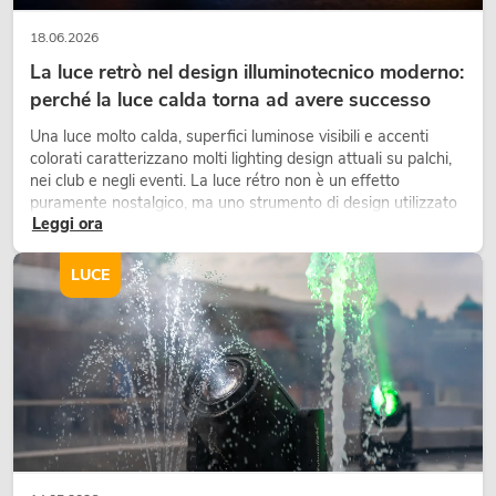
18.06.2026
La luce retrò nel design illuminotecnico moderno:
perché la luce calda torna ad avere successo
Una luce molto calda, superfici luminose visibili e accenti
colorati caratterizzano molti lighting design attuali su palchi,
nei club e negli eventi. La luce rétro non è un effetto
puramente nostalgico, ma uno strumento di design utilizzato
Leggi ora
in modo consapevole: crea atmosfera, dona carattere alle
scene e può rendere più emozionali i setup LED tecnici.
LUCE