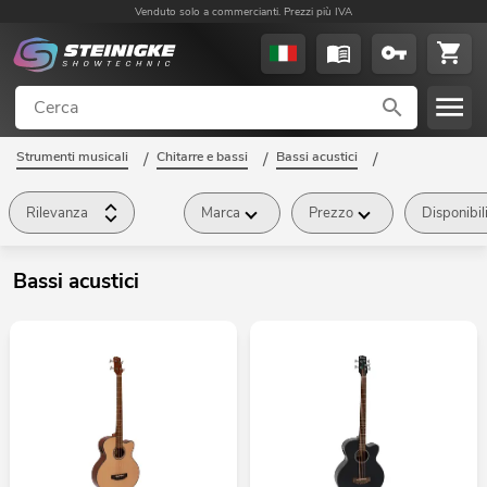
Venduto solo a commercianti. Prezzi più IVA
Strumenti musicali
/
Chitarre e bassi
/
Bassi acustici
/
Rilevanza
Marca
Prezzo
Disponibil
Bassi acustici