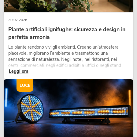
30.07.2026
Piante artificiali ignifughe: sicurezza e design in
perfetta armonia
Le piante rendono vivi gli ambienti. Creano un’atmosfera
piacevole, migliorano l’ambiente e trasmettono una
sensazione di naturalezza. Negli hotel, nei ristoranti, nei
centri commerciali, negli edifici adibiti a uffici o negli stand
Leggi ora
fieristici, una vegetazione di alta qualità è ormai parte
integrante dei moderni progetti di arredamento.
LUCE