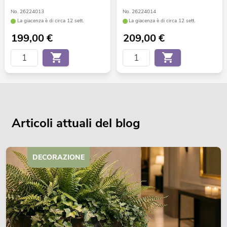
No. 26224013
No. 26224014
La giacenza è di circa 12 sett.
La giacenza è di circa 12 sett.
199,00
€
209,00
€
Articoli attuali del blog
DECORAZIONE