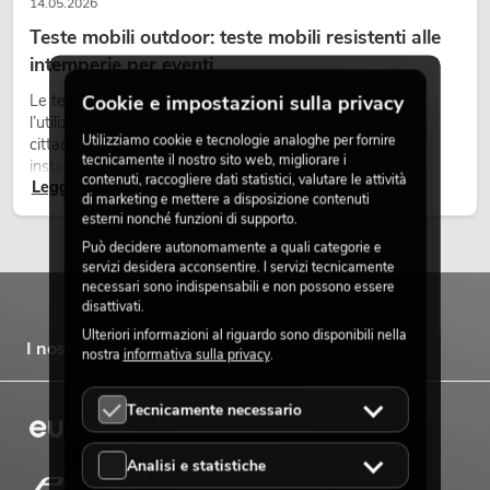
14.05.2026
Teste mobili outdoor: teste mobili resistenti alle
intemperie per eventi
Le teste mobili outdoor sono proiettori motorizzati per
Cookie e impostazioni sulla privacy
l’utilizzo all’aperto. Vengono impiegate in festival, feste
Utilizziamo cookie e tecnologie analoghe per fornire
cittadine, concerti open-air, allestimenti architetturali e
tecnicamente il nostro sito web, migliorare i
installazioni temporanee all’esterno.
contenuti, raccogliere dati statistici, valutare le attività
Leggi ora
di marketing e mettere a disposizione contenuti
esterni nonché funzioni di supporto.
Può decidere autonomamente a quali categorie e
servizi desidera acconsentire. I servizi tecnicamente
necessari sono indispensabili e non possono essere
disattivati.
Ulteriori informazioni al riguardo sono disponibili nella
I nostri marchi
nostra
informativa sulla privacy
.
Tecnicamente necessario
Analisi e statistiche