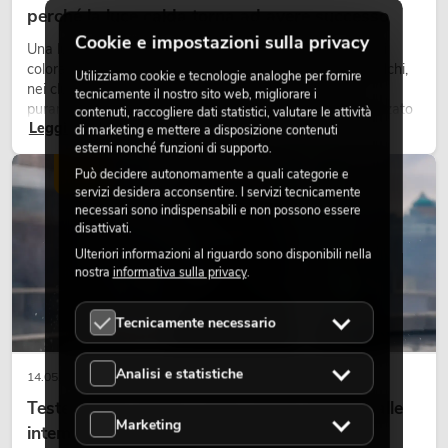
perché la luce calda torna ad avere successo
Cookie e impostazioni sulla privacy
Una luce molto calda, superfici luminose visibili e accenti
colorati caratterizzano molti lighting design attuali su palchi,
Utilizziamo cookie e tecnologie analoghe per fornire
nei club e negli eventi. La luce rétro non è un effetto
tecnicamente il nostro sito web, migliorare i
puramente nostalgico, ma uno strumento di design utilizzato
contenuti, raccogliere dati statistici, valutare le attività
Leggi ora
in modo consapevole: crea atmosfera, dona carattere alle
di marketing e mettere a disposizione contenuti
scene e può rendere più emozionali i setup LED tecnici.
esterni nonché funzioni di supporto.
LUCE
Può decidere autonomamente a quali categorie e
servizi desidera acconsentire. I servizi tecnicamente
necessari sono indispensabili e non possono essere
disattivati.
Ulteriori informazioni al riguardo sono disponibili nella
nostra
informativa sulla privacy
.
Tecnicamente necessario
Analisi e statistiche
14.05.2026
Teste mobili outdoor: teste mobili resistenti alle
Marketing
intemperie per eventi