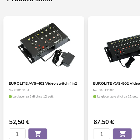
EUROLITE AVS-402 Video switch 4in2
EUROLITE AVS-802 Video 
No. 81013101
No. 81013102
La giacenza è di circa 12 sett.
La giacenza è di circa 12 sett.
52,50
€
67,50
€