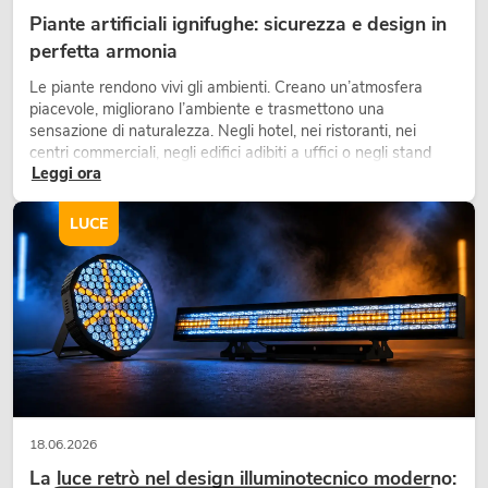
Piante artificiali ignifughe: sicurezza e design in
perfetta armonia
Le piante rendono vivi gli ambienti. Creano un’atmosfera
piacevole, migliorano l’ambiente e trasmettono una
sensazione di naturalezza. Negli hotel, nei ristoranti, nei
centri commerciali, negli edifici adibiti a uffici o negli stand
Leggi ora
fieristici, una vegetazione di alta qualità è ormai parte
integrante dei moderni progetti di arredamento.
LUCE
18.06.2026
La luce retrò nel design illuminotecnico moderno: