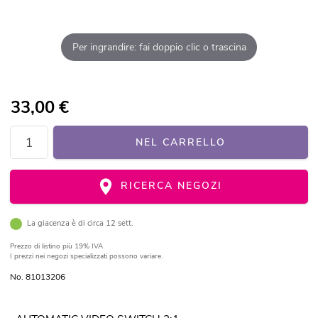
Per ingrandire: fai doppio clic o trascina
33,00
€
NEL CARRELLO
RICERCA NEGOZI
La giacenza è di circa 12 sett.
Prezzo di listino
più 19% IVA
I prezzi nei negozi specializzati possono variare.
No. 81013206