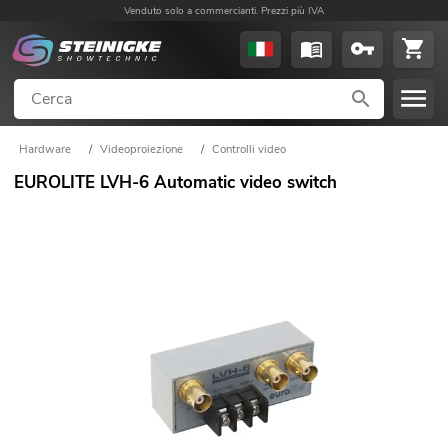
Venduto solo a commercianti. Prezzi più IVA
Hardware
/
Videoproiezione
/
Controlli video
EUROLITE LVH-6 Automatic video switch