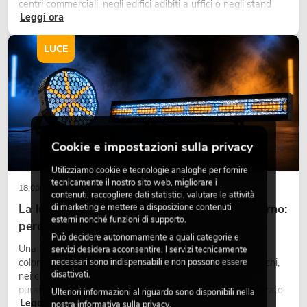
centri commerciali, negli edifici adibiti a uffici o negli stand
Leggi ora
fieristici, una vegetazione di alta qualità è ormai parte
integrante dei moderni progetti di arredamento.
LUCE
Cookie e impostazioni sulla privacy
Utilizziamo cookie e tecnologie analoghe per fornire
tecnicamente il nostro sito web, migliorare i
18.06.2026
contenuti, raccogliere dati statistici, valutare le attività
La luce retrò nel design illuminotecnico moderno:
di marketing e mettere a disposizione contenuti
esterni nonché funzioni di supporto.
perché la luce calda torna ad avere successo
Può decidere autonomamente a quali categorie e
Una luce molto calda, superfici luminose visibili e accenti
servizi desidera acconsentire. I servizi tecnicamente
colorati caratterizzano molti lighting design attuali su palchi,
necessari sono indispensabili e non possono essere
disattivati.
nei club e negli eventi. La luce rétro non è un effetto
puramente nostalgico, ma uno strumento di design utilizzato
Ulteriori informazioni al riguardo sono disponibili nella
Leggi ora
in modo consapevole: crea atmosfera, dona carattere alle
nostra
informativa sulla privacy
.