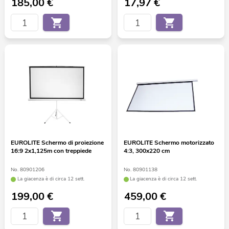
185,00
€
17,97
€
EUROLITE Schermo di proiezione
EUROLITE Schermo motorizzato
16:9 2x1,125m con treppiede
4:3, 300x220 cm
No. 80901206
No. 80901138
La giacenza è di circa 12 sett.
La giacenza è di circa 12 sett.
199,00
€
459,00
€