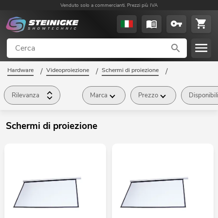
Venduto solo a commercianti. Prezzi più IVA
Hardware
/
Videoproiezione
/
Schermi di proiezione
/
Rilevanza
Marca
Prezzo
Disponibil
Schermi di proiezione