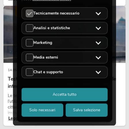
scene e può rendere più emozionali i setup LED tecnici.
LUCE
Tecnicamente necessario
Analisi e statistiche
Marketing
Media esterni
14.05.2026
Chat e supporto
Teste mobili outdoor: teste mobili resistenti alle
intemperie per eventi
Accetta tutto
Le teste mobili outdoor sono proiettori motorizzati per
l’utilizzo all’aperto. Vengono impiegate in festival, feste
cittadine, concerti open-air, allestimenti architetturali e
Solo necessari
Salva selezione
installazioni temporanee all’esterno.
Leggi ora