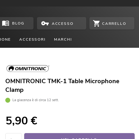
BLOG
CARRELLO
ACCESSO
IONE
ACCESSORI
MARCHI
OMNITRONIC TMK-1 Table Microphone
Clamp
La giacenza è di circa 12 sett.
5,90
€