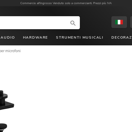
Commercio all'ingrosso
Venduto solo a commercianti. Prezzi più IVA
AUDIO
HARDWARE
STRUMENTI MUSICALI
DECORAZ
per microfoni