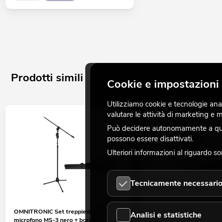
Prodotti simili
Cookie e impostazioni 
Utilizziamo cookie e tecnologie analo
valutare le attività di marketing e
Può decidere autonomamente a quali
possono essere disattivati.
Ulteriori informazioni al riguardo s
Tecnicamente necessari
OMNITRONIC Set treppiede per
OMNITRONIC Set treppied
Analisi e statistiche
microfono MS-3 nero + borsa
microfono con forca PRO 