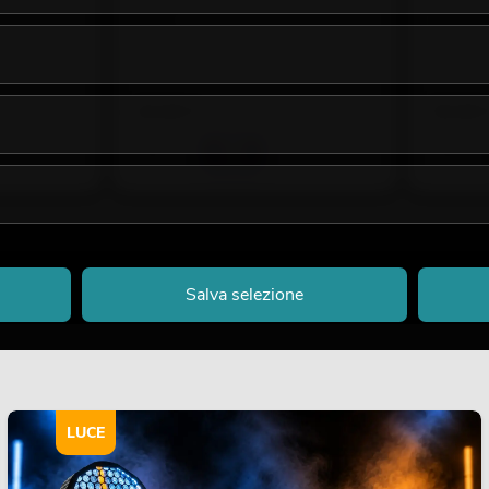
borsa
No. 200008
No. 20000801
La giacenz
La giacenza è di circa 12 sett.
29,90
€
39,90
Salva selezione
LUCE