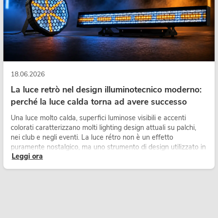
18.06.2026
La luce retrò nel design illuminotecnico moderno:
perché la luce calda torna ad avere successo
Una luce molto calda, superfici luminose visibili e accenti
colorati caratterizzano molti lighting design attuali su palchi,
nei club e negli eventi. La luce rétro non è un effetto
puramente nostalgico, ma uno strumento di design utilizzato in
Leggi ora
modo consapevole: crea atmosfera, dona carattere alle scene
e può rendere più emozionali i setup LED tecnici.