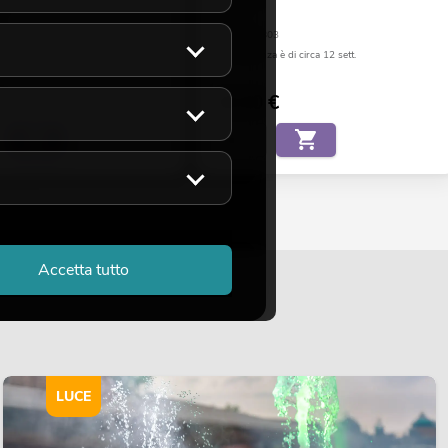
borsa
02
No. 20000803
a è di circa 12 sett.
La giacenza è di circa 12 sett.
€
29,90
€
Accetta tutto
LUCE