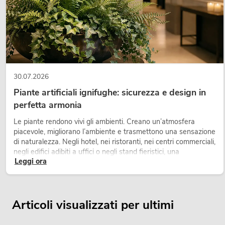
30.07.2026
Piante artificiali ignifughe: sicurezza e design in
perfetta armonia
Le piante rendono vivi gli ambienti. Creano un’atmosfera
piacevole, migliorano l’ambiente e trasmettono una sensazione
di naturalezza. Negli hotel, nei ristoranti, nei centri commerciali,
negli edifici adibiti a uffici o negli stand fieristici, una
Leggi ora
vegetazione di alta qualità è ormai parte integrante dei
moderni progetti di arredamento.
Articoli visualizzati per ultimi