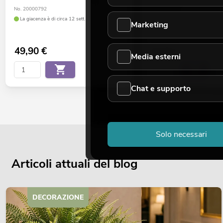
No. 20000792
No. 20000793
La giacenza è di circa 12 sett.
La giacenza è di circa 12 sett.
Marketing
49,90
€
49,90
€
Media esterni
Chat e supporto
Solo necessari
Articoli attuali del blog
DECORAZIONE