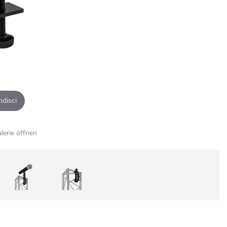
ndisci
alerie öffnen