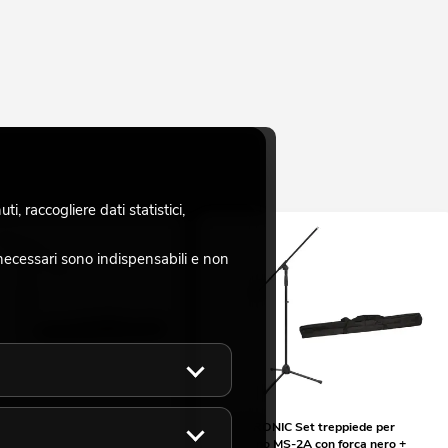
, raccogliere dati statistici,
necessari sono indispensabili e non
IC Set treppiede per
OMNITRONIC Set treppiede per
 MS-2 con forca nero + borsa
microfono MS-2A con forca nero +