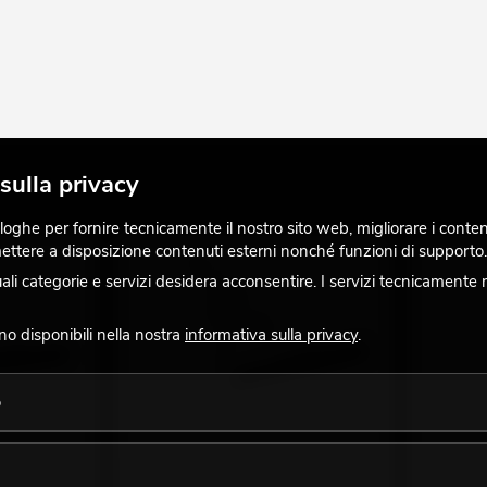
sulla privacy
ghe per fornire tecnicamente il nostro sito web, migliorare i contenuti
 mettere a disposizione contenuti esterni nonché funzioni di supporto.
 categorie e servizi desidera acconsentire. I servizi tecnicamente 
ono disponibili nella nostra
informativa sulla privacy
.
o
e per
OMNITRONIC Set treppiede per
OMNITRON
nero + borsa
microfono MS-1W con forca bianco +
microfono