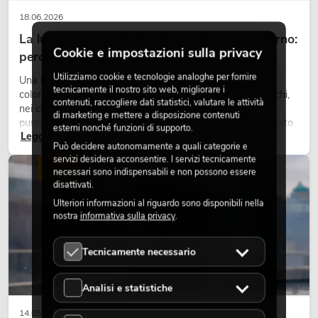
18.06.2026
La luce retrò nel design illuminotecnico moderno:
Cookie e impostazioni sulla privacy
perché la luce calda torna ad avere successo
Utilizziamo cookie e tecnologie analoghe per fornire
Una luce molto calda, superfici luminose visibili e accenti
tecnicamente il nostro sito web, migliorare i
colorati caratterizzano molti lighting design attuali su palchi,
contenuti, raccogliere dati statistici, valutare le attività
nei club e negli eventi. La luce rétro non è un effetto
di marketing e mettere a disposizione contenuti
puramente nostalgico, ma uno strumento di design utilizzato
esterni nonché funzioni di supporto.
Leggi ora
in modo consapevole: crea atmosfera, dona carattere alle
Può decidere autonomamente a quali categorie e
scene e può rendere più emozionali i setup LED tecnici.
servizi desidera acconsentire. I servizi tecnicamente
LUCE
necessari sono indispensabili e non possono essere
disattivati.
Ulteriori informazioni al riguardo sono disponibili nella
nostra
informativa sulla privacy
.
Tecnicamente necessario
Analisi e statistiche
14.05.2026