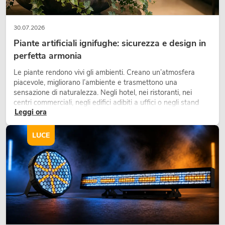
30.07.2026
Piante artificiali ignifughe: sicurezza e design in
perfetta armonia
Le piante rendono vivi gli ambienti. Creano un’atmosfera
piacevole, migliorano l’ambiente e trasmettono una
sensazione di naturalezza. Negli hotel, nei ristoranti, nei
centri commerciali, negli edifici adibiti a uffici o negli stand
Leggi ora
fieristici, una vegetazione di alta qualità è ormai parte
integrante dei moderni progetti di arredamento.
LUCE