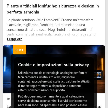
Piante artificiali ignifughe: sicurezza e design in
perfetta armonia
Le piante rendono vivi gli ambienti. Creano un’atmosfera
piacevole, migliorano l’ambiente e trasmettono una
sensazione di naturalezza. Negli hotel, nei ristoranti, nei
centri commerciali, negli edifici adibiti a uffici o negli stand
Leggi ora
fieristici, una vegetazione di alta qualità è ormai parte
integrante dei moderni progetti di arredamento.
LUCE
Cookie e impostazioni sulla privacy
Utilizziamo cookie e tecnologie analoghe per fornire
tecnicamente il nostro sito web, migliorare i
contenuti, raccogliere dati statistici, valutare le attività
di marketing e mettere a disposizione contenuti
esterni nonché funzioni di supporto.
Può decidere autonomamente a quali categorie e
18.06.2026
servizi desidera acconsentire. I servizi tecnicamente
necessari sono indispensabili e non possono essere
La luce retrò nel design illuminotecnico moderno: