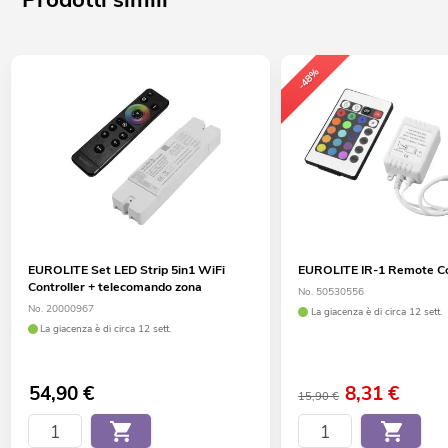
-48%
EUROLITE Set LED Strip 5in1 WiFi
EUROLITE IR-1 Remote Co
Controller + telecomando zona
No. 50530556
No. 20000967
La giacenza è di circa 12 sett.
La giacenza è di circa 12 sett.
54,90
€
8,31
€
15,90 €