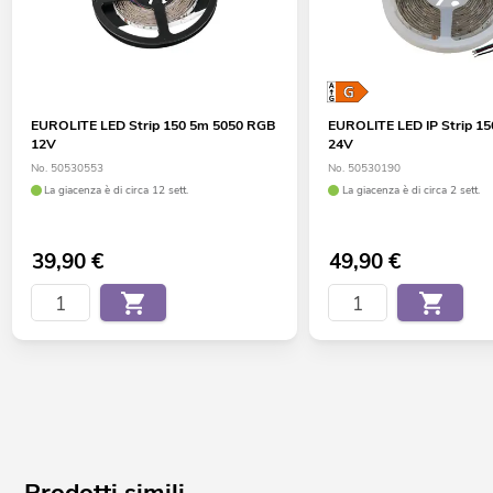
EUROLITE LED Strip 150 5m 5050 RGB
EUROLITE LED IP Strip 1
12V
24V
No. 50530553
No. 50530190
La giacenza è di circa 12 sett.
La giacenza è di circa 2 sett.
39,90
€
49,90
€
Prodotti simili