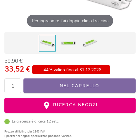
Per ingrandire: fai doppio clic o trascina
59,90 €
33,52
€
-44% valido fino al 31.12.2026
NEL CARRELLO
RICERCA NEGOZI
La giacenza è di circa 12 sett.
Prezzo di listino
più 19% IVA
I prezzi nei negozi specializzati possono variare.