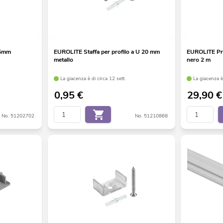
,5mm
EUROLITE Staffa per profilo a U 20 mm
EUROLITE Pro
metallo
nero 2 m
La giacenza è di circa 12 sett.
La giacenza è 
0,95
€
29,90
€
No. 51202702
No. 51210868