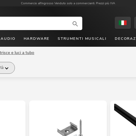
Commercio all'ingrosso
Venduto solo a commercianti. Prezzi più IVA
AUDIO
HARDWARE
STRUMENTI MUSICALI
DECORAZ
risce e luci a tubo
ità