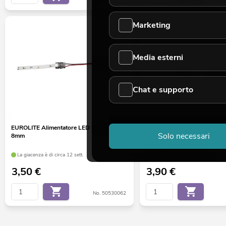
Marketing
Media esterni
Chat e supporto
EUROLITE Alimentatore LED Strip 2Pin
EUROLITE LED IP Strip Exte
Solo necessari
8mm
La giacenza è di circa 12 sett.
La giacenza è di circa 4 sett.
3,50
€
3,90
€
No. 50530062