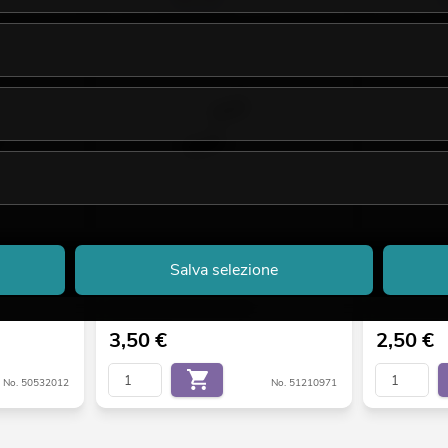
nsion 15cm
EUROLITE Tappi di chiusura per profilo a
EUROLITE Con
Salva selezione
U 20 mm nero
8mm
La giacenza è di circa 12 sett.
La giacenza è 
3,50
€
2,50
€
No. 50532012
No. 51210971