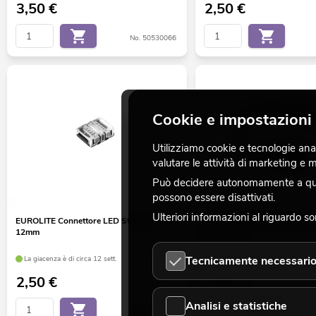
3,50
€
2,50
€
No. 50530066
Cookie e impostazioni 
Utilizziamo cookie e tecnologie analo
valutare le attività di marketing e
Può decidere autonomamente a quali
possono essere disattivati.
Ulteriori informazioni al riguardo s
EUROLITE Connettore LED Strip 5Pin
EUROLITE Connettore flessibi
12mm
5Pin 12mm
Tecnicamente necessari
La giacenza è di circa 12 sett.
La giacenza è di circa 12 sett.
2,50
€
4,90
€
Analisi e statistiche
No. 50530073