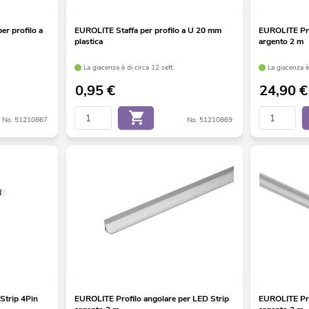
er profilo a
EUROLITE Staffa per profilo a U 20 mm
EUROLITE Pro
plastica
argento 2 m
La giacenza è di circa 12 sett.
La giacenza è 
0,95
€
24,90
€
No. 51210867
No. 51210869
Strip 4Pin
EUROLITE Profilo angolare per LED Strip
EUROLITE Pro