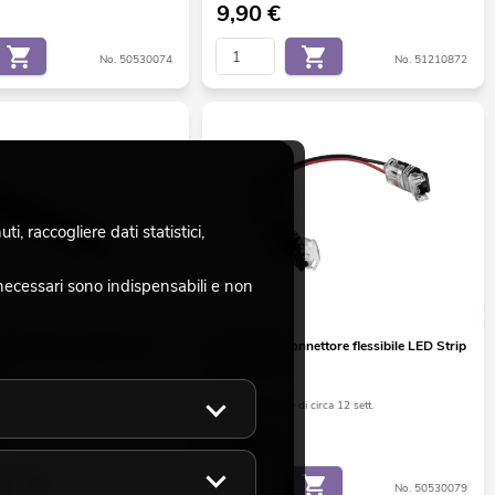
9,90
€
No. 50530074
No. 51210872
, raccogliere dati statistici,
necessari sono indispensabili e non
filo a U 20 mm per LED
EUROLITE Connettore flessibile LED Strip
m
2Pin 10mm
di circa 12 sett.
La giacenza è di circa 12 sett.
4,90
€
No. 51210970
No. 50530079