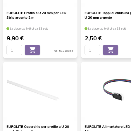
EUROLITE Profilo a U 20 mm per LED
EUROLITE Tappi di chiusura p
Strip argento 2 m
U 20 mm argento
La giacenza è di circa 12 sett.
La giacenza è di circa 12 sett.
9,90
€
2,50
€
No. 51210865
EUROLITE Coperchio per profilo a U 20
EUROLITE Alimentatore LED 