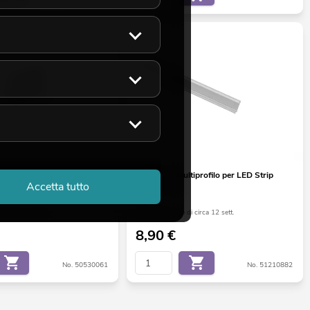
nettore LED Strip 2Pin
EUROLITE Multiprofilo per LED Strip
Accetta tutto
argento 2 m
di circa 12 sett.
La giacenza è di circa 12 sett.
8,90
€
No. 50530061
No. 51210882