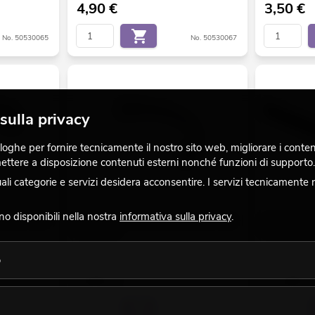
4,90
€
3,50
€
No. 50530065
No. 50530067
sulla privacy
ghe per fornire tecnicamente il nostro sito web, migliorare i contenuti
 mettere a disposizione contenuti esterni nonché funzioni di supporto.
 categorie e servizi desidera acconsentire. I servizi tecnicamente 
ono disponibili nella nostra
informativa sulla privacy
.
le LED Strip
EUROLITE Connettore flessibile LED Strip
EUROLITE Pro
4Pin 10mm
Strip nero 2 
o
La giacenza è di circa 12 sett.
La giacenza è 
4,90
€
12,90
€
No. 50530075
No. 50530071