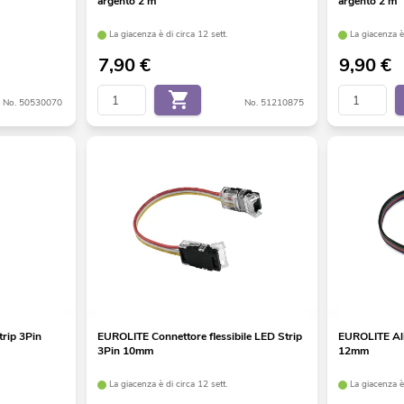
argento 2 m
argento 2 m
La giacenza è di circa 12 sett.
La giacenza è 
7,90
€
9,90
€
No. 50530070
No. 51210875
rip 3Pin
EUROLITE Connettore flessibile LED Strip
EUROLITE Ali
3Pin 10mm
12mm
La giacenza è di circa 12 sett.
La giacenza è 