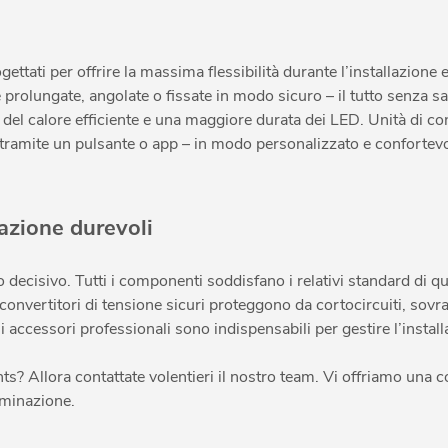
ati per offrire la massima flessibilità durante l’installazione e 
rolungate, angolate o fissate in modo sicuro – il tutto senza salda
del calore efficiente e una maggiore durata dei LED. Unità di co
amite un pulsante o app – in modo personalizzato e confortevo
nazione durevoli
lo decisivo. Tutti i componenti soddisfano i relativi standard di 
 e convertitori di tensione sicuri proteggono da cortocircuiti, sov
 accessori professionali sono indispensabili per gestire l’instal
s? Allora contattate volentieri il nostro team. Vi offriamo una 
luminazione.