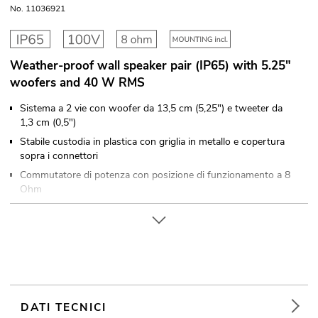
No. 11036921
Weather-proof wall speaker pair (IP65) with 5.25"
woofers and 40 W RMS
Sistema a 2 vie con woofer da 13,5 cm (5,25") e tweeter da
1,3 cm (0,5")
Stabile custodia in plastica con griglia in metallo e copertura
sopra i connettori
Commutatore di potenza con posizione di funzionamento a 8
Ohm
Con staffa di montaggio orientabile e inclinabile per montaggio
a parete e a soffitto con qualsiasi angolazione
Bianco Alluminio grille
Adatto per uso esterno IP65
2 pezzi in un set
Per campi di applicazione come, ad esempio,: Allestimenti per
DATI TECNICI
fiere e negozi; Ristoranti, bar e hotel; Presentazioni e