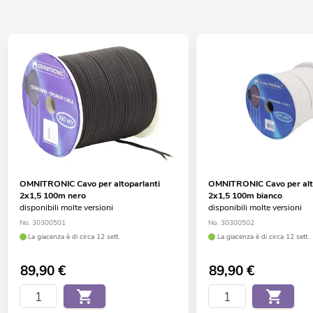
OMNITRONIC Cavo per altoparlanti
OMNITRONIC Cavo per alt
2x1,5 100m nero
2x1,5 100m bianco
disponibili molte versioni
disponibili molte versioni
No. 30300501
No. 30300502
La giacenza è di circa 12 sett.
La giacenza è di circa 12 sett.
89,90
€
89,90
€