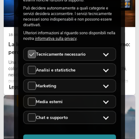
esterni nonché funzioni di supporto.
Può decidere autonomamente a quali categorie e
servizi desidera acconsentire. I servizi tecnicamente
necessari sono indispensabili e non possono essere
disattivati.
Ulteriori informazioni al riguardo sono disponibili nella
18.06.2026
nostra
informativa sulla privacy
.
La luce retrò nel design illuminotecnico moderno:
perché la luce calda torna ad avere successo
Tecnicamente necessario
Una luce molto calda, superfici luminose visibili e accenti
colorati caratterizzano molti lighting design attuali su palchi,
Analisi e statistiche
nei club e negli eventi. La luce rétro non è un effetto
puramente nostalgico, ma uno strumento di design utilizzato
Marketing
Leggi ora
in modo consapevole: crea atmosfera, dona carattere alle
scene e può rendere più emozionali i setup LED tecnici.
LUCE
Media esterni
Chat e supporto