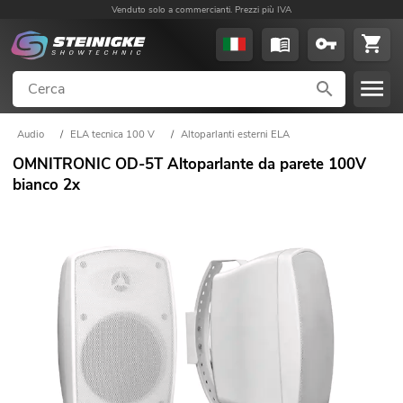
Venduto solo a commercianti. Prezzi più IVA
Audio
/
ELA tecnica 100 V
/
Altoparlanti esterni ELA
OMNITRONIC OD-5T Altoparlante da parete 100V
bianco 2x