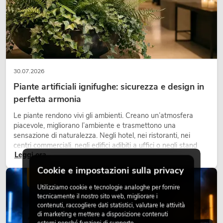
30.07.2026
Piante artificiali ignifughe: sicurezza e design in
perfetta armonia
Le piante rendono vivi gli ambienti. Creano un’atmosfera
piacevole, migliorano l’ambiente e trasmettono una
sensazione di naturalezza. Negli hotel, nei ristoranti, nei
centri commerciali, negli edifici adibiti a uffici o negli stand
Leggi ora
fieristici, una vegetazione di alta qualità è ormai parte
integrante dei moderni progetti di arredamento.
Cookie e impostazioni sulla privacy
LUCE
Utilizziamo cookie e tecnologie analoghe per fornire
tecnicamente il nostro sito web, migliorare i
contenuti, raccogliere dati statistici, valutare le attività
di marketing e mettere a disposizione contenuti