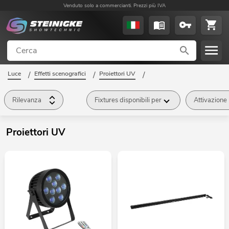
Venduto solo a commercianti. Prezzi più IVA
Luce
/
Effetti scenografici
/
Proiettori UV
/
Rilevanza
Fixtures disponibili per
Attivazione
Proiettori UV