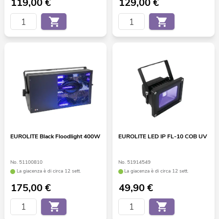
119,00
€
129,00
€
EUROLITE Black Floodlight 400W
EUROLITE LED IP FL-10 COB UV
No. 51100810
No. 51914549
La giacenza è di circa 12 sett.
La giacenza è di circa 12 sett.
175,00
€
49,90
€