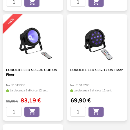
-16%
EUROLITE LED SLS-30 COB UV
EUROLITE LED SLS-12 UV Floor
Floor
No. 51915303
No. 51915283
La giacenza è di circa 12 sett.
La giacenza è di circa 12 sett.
83,19
€
69,90
€
99,00 €