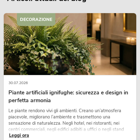
DECORAZIONE
30.07.2026
Piante artificiali ignifughe: sicurezza e design in
perfetta armonia
Le piante rendono vivi gli ambienti. Creano un’atmosfera
piacevole, migliorano l’ambiente e trasmettono una
sensazione di naturalezza. Negli hotel, nei ristoranti, nei
centri commerciali, negli edifici adibiti a uffici o negli stand
Leggi ora
fieristici, una vegetazione di alta qualità è ormai parte