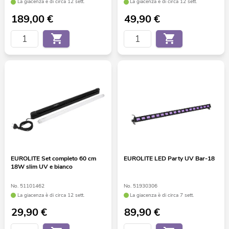
La giacenza è di circa 12 sett.
La giacenza è di circa 12 sett.
189,00
€
49,90
€
EUROLITE Set completo 60 cm
EUROLITE LED Party UV Bar-18
18W slim UV e bianco
No. 51101462
No. 51930306
La giacenza è di circa 12 sett.
La giacenza è di circa 7 sett.
29,90
€
89,90
€