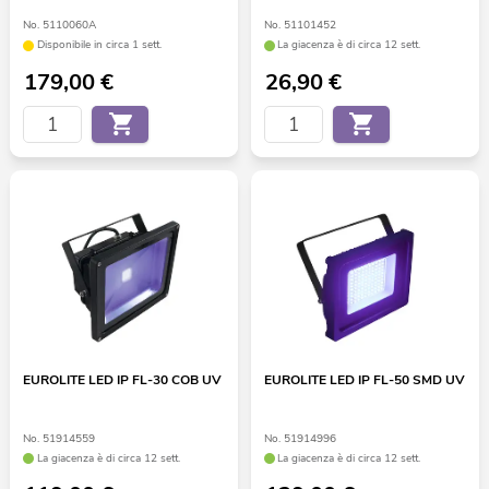
No. 5110060A
No. 51101452
Disponibile in circa 1 sett.
La giacenza è di circa 12 sett.
179,00
€
26,90
€
EUROLITE LED IP FL-30 COB UV
EUROLITE LED IP FL-50 SMD UV
No. 51914559
No. 51914996
La giacenza è di circa 12 sett.
La giacenza è di circa 12 sett.