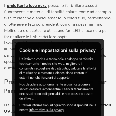
I
proiettori a luce nera
possono far brillare tessuti
fluorescenti e materiali di tonalità chiare, come ad esempio
t-shirt bianche o abbigliamento in colori fluo, permettendo
di ottenere effetti sorprendenti con una spesa minima.
Molti club e discoteche utilizzano fari LED a luce nera per
far risaltare le t-shirt dei loro ospiti.
I washer UV sono particolarmente popolari come
illuminazione per feste a tema, in cui invitati indossano
Cookie e impostazioni sulla privacy
particolari indumenti per l'occasione. Anche in concerti,
Utilizziamo cookie e tecnologie analoghe per fornire
spettacoli di magia e eventi simili, gli artisti sfruttano
tecnicamente il nostro sito web, migliorare i
questo effetto per i loro elaborati show.
contenuti, raccogliere dati statistici, valutare le attività
di marketing e mettere a disposizione contenuti
esterni nonché funzioni di supporto.
Proiettori a luce nera disponibili per
Può decidere autonomamente a quali categorie e
servizi desidera acconsentire. I servizi tecnicamente
l'acquisto
necessari sono indispensabili e non possono essere
disattivati.
Da Steinigke è disponibile un'ampia selezione di
proiettori
Ulteriori informazioni al riguardo sono disponibili nella
nostra
informativa sulla privacy
.
UV
. Si tratta per lo più di moderni fari a LED UV, più