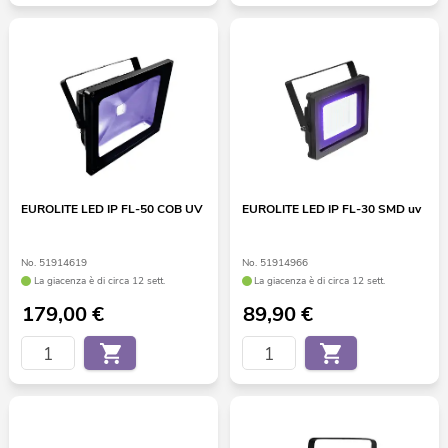
EUROLITE LED IP FL-50 COB UV
EUROLITE LED IP FL-30 SMD uv
No. 51914619
No. 51914966
La giacenza è di circa 12 sett.
La giacenza è di circa 12 sett.
179,00
€
89,90
€