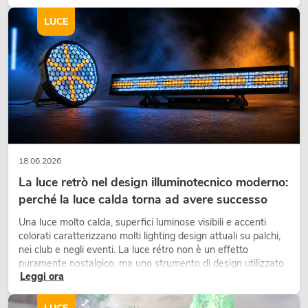
integrante dei moderni progetti di arredamento.
LUCE
18.06.2026
La luce retrò nel design illuminotecnico moderno:
perché la luce calda torna ad avere successo
Una luce molto calda, superfici luminose visibili e accenti
colorati caratterizzano molti lighting design attuali su palchi,
nei club e negli eventi. La luce rétro non è un effetto
puramente nostalgico, ma uno strumento di design utilizzato
Leggi ora
in modo consapevole: crea atmosfera, dona carattere alle
scene e può rendere più emozionali i setup LED tecnici.