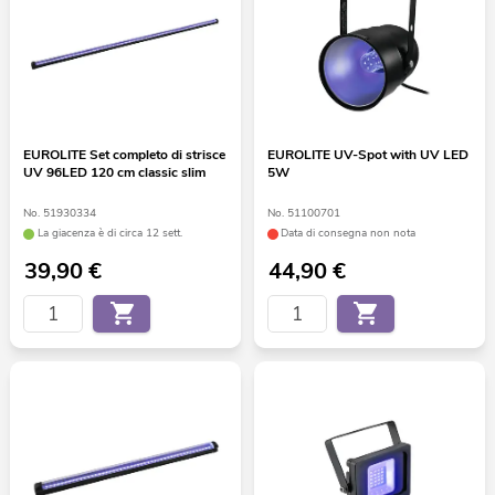
EUROLITE Set completo di strisce
EUROLITE UV-Spot with UV LED
UV 96LED 120 cm classic slim
5W
No. 51930334
No. 51100701
La giacenza è di circa 12 sett.
Data di consegna non nota
39,90
€
44,90
€