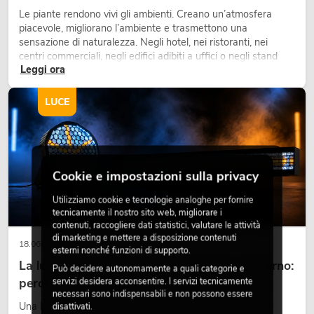
Le piante rendono vivi gli ambienti. Creano un’atmosfera
piacevole, migliorano l’ambiente e trasmettono una
sensazione di naturalezza. Negli hotel, nei ristoranti, nei
centri commerciali, negli edifici adibiti a uffici o negli stand
Leggi ora
fieristici, una vegetazione di alta qualità è ormai parte
integrante dei moderni progetti di arredamento.
LUCE
Cookie e impostazioni sulla privacy
Utilizziamo cookie e tecnologie analoghe per fornire
tecnicamente il nostro sito web, migliorare i
contenuti, raccogliere dati statistici, valutare le attività
di marketing e mettere a disposizione contenuti
18.06.2026
esterni nonché funzioni di supporto.
La luce retrò nel design illuminotecnico moderno:
Può decidere autonomamente a quali categorie e
perché la luce calda torna ad avere successo
servizi desidera acconsentire. I servizi tecnicamente
necessari sono indispensabili e non possono essere
Una luce molto calda, superfici luminose visibili e accenti
disattivati.