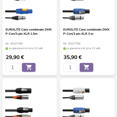
EUROLITE Cavo combinato DMX
EUROLITE Cavo combinato DMX
P-Con/3 pin XLR 1,5m
P-Con/3 pin XLR 3 m
No. 30227780
No. 30227782
La giacenza è di circa 12 sett.
La giacenza è di circa 12 sett.
29,90
€
35,90
€