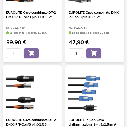
EUROLITE Cavo combinato DT-2
EUROLITE Cavo combinato DMX
DMX IP T-Con/3 pin XLR 1,5m
P-Con/3 pin XLR 5m
No. 30227789
No. 30227784
La giacenza è di circa 11 sett.
La giacenza è di circa 12 sett.
39,90
€
47,90
€
EUROLITE Cavo combinato DT-2
EUROLITE P-Con Cavo
DMX IP T-Con/3 pin XLR 3 m
d'alimentazione 1-4, 3x2,5mm²