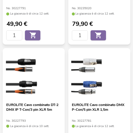
No. 30227791
No. 30235020
La giacenza è di circa 12 sett.
La giacenza è di circa 12 sett.
49,90
€
79,90
€
EUROLITE Cavo combinato DT-2
EUROLITE Cavo combinato DMX
DMX IP T-Con/3 pin XLR 5m
P-Con/5 pin XLR 1,5m
No. 30227793
No. 30227781
La giacenza è di circa 10 sett.
La giacenza è di circa 12 sett.