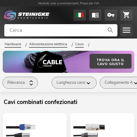
Venduto solo a commercianti. Prezzi più IVA
Hardware
/
Alimentazione elettrica
/
Cavo
/
Cavi combinati confezionati
/
TROVA ORA IL
CAVO GIUSTO
Rilevanza
Lunghezza cavo
Collegamento A
Cavi combinati confezionati