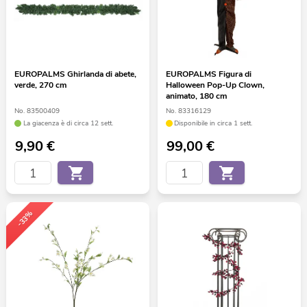
EUROPALMS Ghirlanda di abete,
EUROPALMS Figura di
verde, 270 cm
Halloween Pop-Up Clown,
animato, 180 cm
No. 83500409
No. 83316129
La giacenza è di circa 12 sett.
Disponibile in circa 1 sett.
9,90
€
99,00
€
-33%