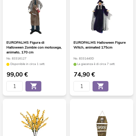
EUROPALMS Figura di
EUROPALMS Halloween Figure
Halloween Zombie con motosega,
Witch, animated 175cm
animato, 170 cm
No. 83316127
No. 8331440D
Disponibile in circa 1 sett.
La giacenza è di circa 7 sett.
99,00
€
74,90
€