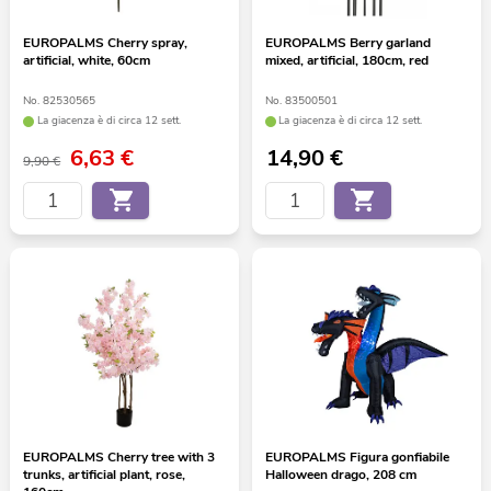
EUROPALMS Cherry spray,
EUROPALMS Berry garland
artificial, white, 60cm
mixed, artificial, 180cm, red
No. 82530565
No. 83500501
La giacenza è di circa 12 sett.
La giacenza è di circa 12 sett.
6,63
€
14,90
€
9,90 €
EUROPALMS Cherry tree with 3
EUROPALMS Figura gonfiabile
trunks, artificial plant, rose,
Halloween drago, 208 cm