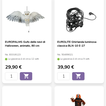
EUROPALMS Gufo delle nevi di
EUROLITE Ghirlanda luminosa
Halloween, animato, 80 cm
classica BLN-10 E-27
No. 83316123
No. 50499021
La giacenza è di circa 12 sett.
La giacenza è di circa 9 sett.
29,90
€
39,90
€