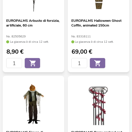
EUROPALMS Arbusto di forsizia,
EUROPALMS Halloween Ghost
artificiale, 60 cm
Coffin, animated 150cm
No. 82505629
No. 83316111
La giacenza è di circa 12 sett.
La giacenza è di circa 12 sett.
8,90
€
69,00
€