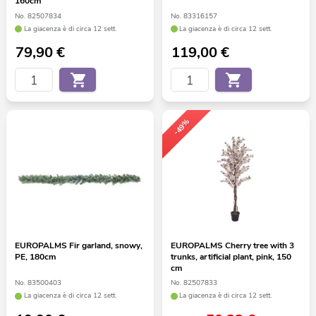
160cm
No. 82507834
No. 83316157
La giacenza è di circa 12 sett.
La giacenza è di circa 12 sett.
79,90
€
119,00
€
-49%
EUROPALMS Fir garland, snowy,
EUROPALMS Cherry tree with 3
PE, 180cm
trunks, artificial plant, pink, 150
cm
No. 83500403
No. 82507833
La giacenza è di circa 12 sett.
La giacenza è di circa 12 sett.