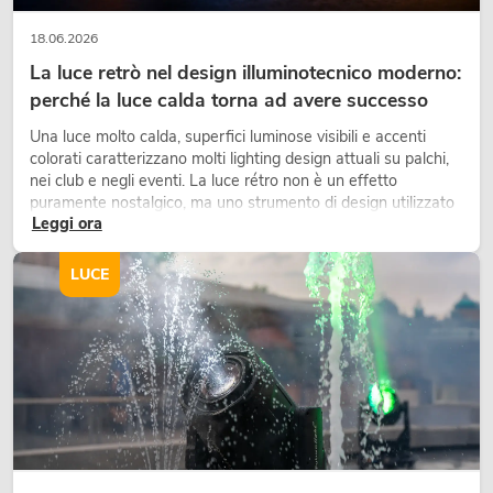
18.06.2026
La luce retrò nel design illuminotecnico moderno:
perché la luce calda torna ad avere successo
Una luce molto calda, superfici luminose visibili e accenti
colorati caratterizzano molti lighting design attuali su palchi,
nei club e negli eventi. La luce rétro non è un effetto
puramente nostalgico, ma uno strumento di design utilizzato
Leggi ora
in modo consapevole: crea atmosfera, dona carattere alle
scene e può rendere più emozionali i setup LED tecnici.
LUCE