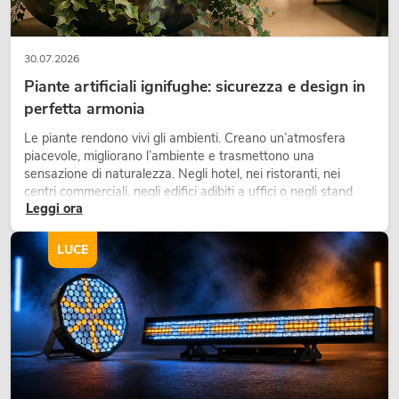
30.07.2026
Piante artificiali ignifughe: sicurezza e design in
perfetta armonia
Le piante rendono vivi gli ambienti. Creano un’atmosfera
piacevole, migliorano l’ambiente e trasmettono una
sensazione di naturalezza. Negli hotel, nei ristoranti, nei
centri commerciali, negli edifici adibiti a uffici o negli stand
Leggi ora
fieristici, una vegetazione di alta qualità è ormai parte
integrante dei moderni progetti di arredamento.
LUCE