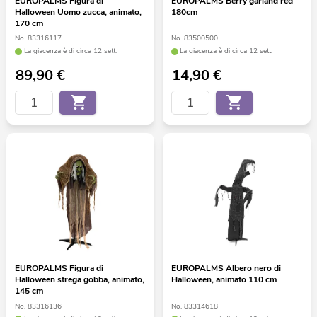
EUROPALMS Figura di
EUROPALMS Berry garland red
Halloween Uomo zucca, animato,
180cm
170 cm
No. 83316117
No. 83500500
La giacenza è di circa 12 sett.
La giacenza è di circa 12 sett.
89,90
€
14,90
€
EUROPALMS Figura di
EUROPALMS Albero nero di
Halloween strega gobba, animato,
Halloween, animato 110 cm
145 cm
No. 83316136
No. 83314618