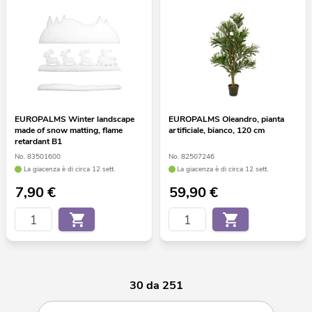
EUROPALMS Winter landscape
EUROPALMS Oleandro, pianta
made of snow matting, flame
artificiale, bianco, 120 cm
retardant B1
No. 83501600
No. 82507246
La giacenza è di circa 12 sett.
La giacenza è di circa 12 sett.
7,90
€
59,90
€
30 da 251