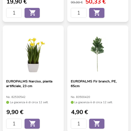
19,90
€
50,33
€
99,00 €
EUROPALMS Narciso, pianta
EUROPALMS Fir branch, PE,
artificiale, 23 cm
65cm
No. 82530542
No. 83500420
La giacenza è di circa 12 sett.
La giacenza è di circa 12 sett.
9,90
€
4,90
€