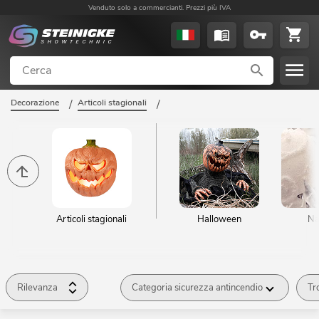
Venduto solo a commercianti. Prezzi più IVA
Decorazione
/
Articoli stagionali
/
Articoli stagionali
Halloween
Na
Rilevanza
Categoria sicurezza antincendio
Tr