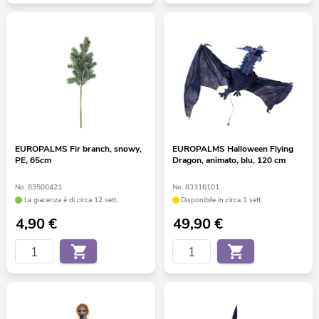
EUROPALMS Fir branch, snowy,
EUROPALMS Halloween Flying
PE, 65cm
Dragon, animato, blu, 120 cm
No. 83500421
No. 83316101
La giacenza è di circa 12 sett.
Disponibile in circa 1 sett.
4,90
€
49,90
€