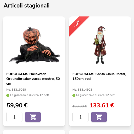
Articoli stagionali
-33%
EUROPALMS Halloween
EUROPALMS Santa Claus, Metal,
Groundbreaker zucca mostro, 50
150cm, red
cm
No. 83316099
No. 83314903
La giacenza è di circa 12 sett.
La giacenza è di circa 12 sett.
59,90
€
133,61
€
199,00 €