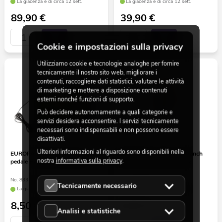
La giacenza è di circa 12 sett.
La giacenza è di circa 12 sett.
89,90
€
39,90
€
Cookie e impostazioni sulla privacy
Utilizziamo cookie e tecnologie analoghe per fornire
tecnicamente il nostro sito web, migliorare i
contenuti, raccogliere dati statistici, valutare le attività
di marketing e mettere a disposizione contenuti
esterni nonché funzioni di supporto.
Può decidere autonomamente a quali categorie e
servizi desidera acconsentire. I servizi tecnicamente
necessari sono indispensabili e non possono essere
disattivati.
Ulteriori informazioni al riguardo sono disponibili nella
EUROPALMS Interruttore a
EUROPALMS Magnolia branch
nostra
informativa sulla privacy
.
pedale Halloween Step Here
(EVA), artificial, white pink
No. 83316109
No. 82530587
Tecnicamente necessario
La giacenza è di circa 10 sett.
La giacenza è di circa 12 sett.
8,50
€
8,50
€
Analisi e statistiche