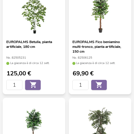
EUROPALMS Betulla, pianta
EUROPALMS Fico beniamino
artificiale, 180 cm
multi-tronco, pianta artificiale,
150 cm
No. 82505231
No. 82506125
La giacenza è di circa 12 sett.
La giacenza è di circa 12 sett.
125,00
€
69,90
€