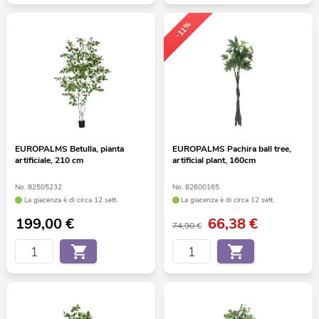
-11%
EUROPALMS Betulla, pianta
EUROPALMS Pachira ball tree,
artificiale, 210 cm
artificial plant, 160cm
No. 82505232
No. 82600165
La giacenza è di circa 12 sett.
La giacenza è di circa 12 sett.
199,00
€
66,38
€
74,90 €