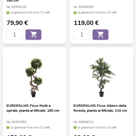
180 cm
No. 82506126
No. 82506350
La giacenza è di circa 12 sett.
La giacenza è di circa 12 sett.
79,90
€
119,00
€
EUROPALMS Ficus Multi a
EUROPALMS Ficus Albero della
spirale, pianta artificiale, 160 cm
foresta, pianta artificiale, 110 cm
No. 82501563
No. 82806313
La giacenza è di circa 12 sett.
La giacenza è di circa 12 sett.