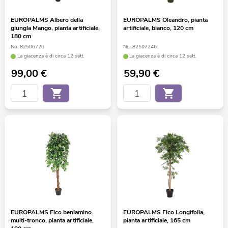
EUROPALMS Albero della
EUROPALMS Oleandro, pianta
giungla Mango, pianta artificiale,
artificiale, bianco, 120 cm
180 cm
No. 82506726
No. 82507246
La giacenza è di circa 12 sett.
La giacenza è di circa 12 sett.
99,00
€
59,90
€
EUROPALMS Fico beniamino
EUROPALMS Fico Longifolia,
multi-tronco, pianta artificiale,
pianta artificiale, 165 cm