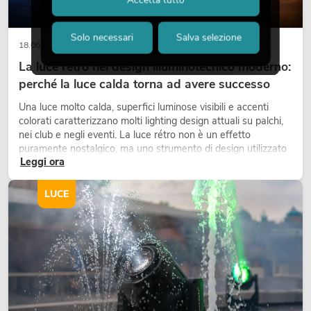
Solo necessari
Salva selezione
18.06.2026
La luce retrò nel design illuminotecnico moderno:
perché la luce calda torna ad avere successo
Una luce molto calda, superfici luminose visibili e accenti
colorati caratterizzano molti lighting design attuali su palchi,
nei club e negli eventi. La luce rétro non è un effetto
puramente nostalgico, ma uno strumento di design utilizzato
Leggi ora
in modo consapevole: crea atmosfera, dona carattere alle
scene e può rendere più emozionali i setup LED tecnici.
LUCE