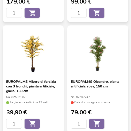
179,00
€
99,00
€
EUROPALMS Albero di forsizia
EUROPALMS Oleandro, pianta
con 3 tronchi, pianta artificiale,
artificiale, rosa, 150 cm
giallo, 150 cm
No. 82507102
No. 82507247
La giacenza è di circa 12 sett.
Data di consegna non nota
39,90
€
79,00
€