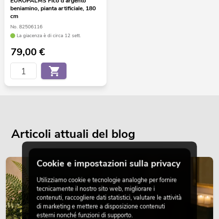
EUROPALMS Fico d'argento
beniamino, pianta artificiale, 180
cm
No. 82506116
La giacenza è di circa 12 sett.
79,00
€
Articoli attuali del blog
Cookie e impostazioni sulla privacy
DECORAZIONE
Utilizziamo cookie e tecnologie analoghe per fornire
tecnicamente il nostro sito web, migliorare i
contenuti, raccogliere dati statistici, valutare le attività
di marketing e mettere a disposizione contenuti
esterni nonché funzioni di supporto.