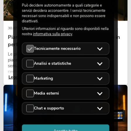
Può decidere autonomamente a quali categorie e
servizi desidera acconsentire. I servizi tecnicamente
necessari sono indispensabili e non possono essere
disattivati.
30.07.2026
Ulteriori informazioni al riguardo sono disponibili nella
nostra
informativa sulla privacy
.
Piante artificiali ignifughe: sicurezza e design in
perfetta armonia
Tecnicamente necessario
Le piante rendono vivi gli ambienti. Creano un’atmosfera
piacevole, migliorano l’ambiente e trasmettono una
Analisi e statistiche
sensazione di naturalezza. Negli hotel, nei ristoranti, nei
centri commerciali, negli edifici adibiti a uffici o negli stand
Leggi ora
fieristici, una vegetazione di alta qualità è ormai parte
Marketing
integrante dei moderni progetti di arredamento.
LUCE
Media esterni
Chat e supporto
Accetta tutto