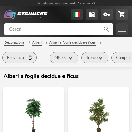
Venduto solo a commercianti. Prezzi più IVA
Decorazione
/
Alberi
/
Alberi a foglie decidue e ficus
/
Rilevanza
Altezza
Tronco
Campo di
Alberi a foglie decidue e ficus