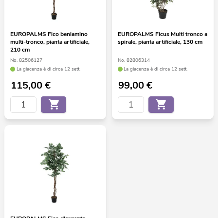
EUROPALMS Fico beniamino
EUROPALMS Ficus Multi tronco a
multi-tronco, pianta artificiale,
spirale, pianta artificiale, 130 cm
210 cm
No. 82506127
No. 82806314
La giacenza è di circa 12 sett.
La giacenza è di circa 12 sett.
115,00
€
99,00
€