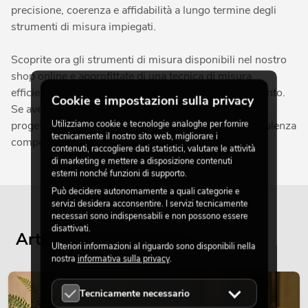
precisione, coerenza e affidabilità a lungo termine degli
strumenti di misura impiegati.
Scoprite ora gli strumenti di misura disponibili nel nostro
shop online e approfittate di una tecnica di misura
efficiente e precisa per la realizzazione del vostro evento.
Cookie e impostazioni sulla privacy
Se avete domande sui dispositivi più adatti al vostro
Utilizziamo cookie e tecnologie analoghe per fornire
progetto, il nostro team sarà lieto di offrirvi una consulenza
tecnicamente il nostro sito web, migliorare i
competente.
contenuti, raccogliere dati statistici, valutare le attività
di marketing e mettere a disposizione contenuti
esterni nonché funzioni di supporto.
Può decidere autonomamente a quali categorie e
servizi desidera acconsentire. I servizi tecnicamente
necessari sono indispensabili e non possono essere
disattivati.
Articoli attuali del blog
Ulteriori informazioni al riguardo sono disponibili nella
nostra
informativa sulla privacy
.
DECORAZIONE
Tecnicamente necessario