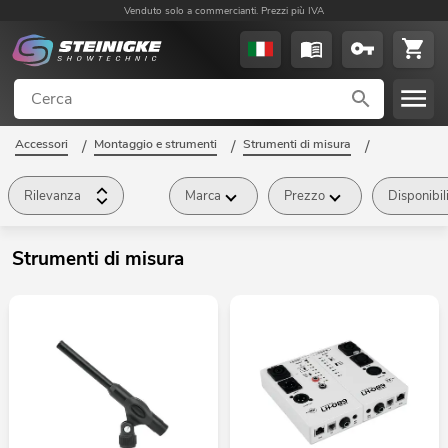
Venduto solo a commercianti. Prezzi più IVA
Accessori
/
Montaggio e strumenti
/
Strumenti di misura
/
Rilevanza
Marca
Prezzo
Disponibil
Strumenti di misura