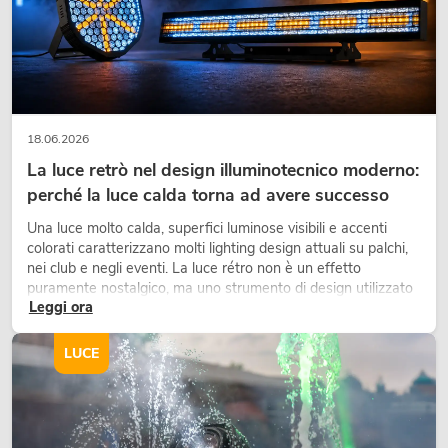
18.06.2026
La luce retrò nel design illuminotecnico moderno:
perché la luce calda torna ad avere successo
Una luce molto calda, superfici luminose visibili e accenti
colorati caratterizzano molti lighting design attuali su palchi,
nei club e negli eventi. La luce rétro non è un effetto
puramente nostalgico, ma uno strumento di design utilizzato
Leggi ora
in modo consapevole: crea atmosfera, dona carattere alle
scene e può rendere più emozionali i setup LED tecnici.
LUCE