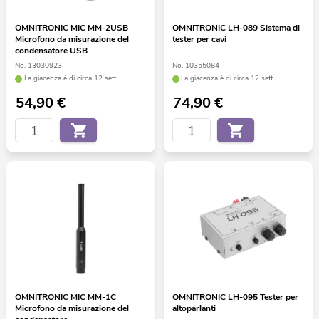
OMNITRONIC MIC MM-2USB
OMNITRONIC LH-089 Sistema di
Microfono da misurazione del
tester per cavi
condensatore USB
No. 13030923
No. 10355084
La giacenza è di circa 12 sett.
La giacenza è di circa 12 sett.
54,90
€
74,90
€
OMNITRONIC MIC MM-1C
OMNITRONIC LH-095 Tester per
Microfono da misurazione del
altoparlanti