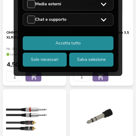
Media esterni
Chat e supporto
OMNITRONIC Adattatore
OMNITRONIC Cavo adattatore 3,5
XLR(F)/jack(F) stereo
jack/2xjack ECO 1,5m
Accetta tutto
No. 30226555
No. 30225234
La giacenza è di circa 12 sett.
La giacenza è di circa 12 sett.
Solo necessari
Salva selezione
4,50
€
3,90
€