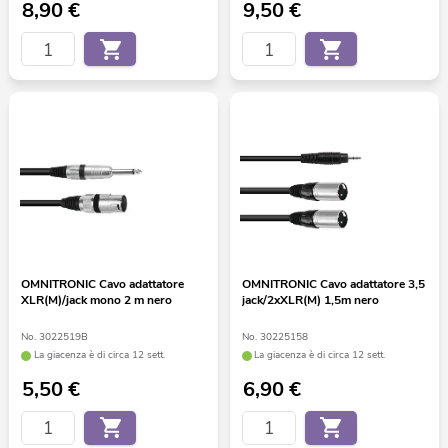
8,90
€
9,50
€
OMNITRONIC Cavo adattatore
OMNITRONIC Cavo adattatore 3,5
XLR(M)/jack mono 2 m nero
jack/2xXLR(M) 1,5m nero
No. 3022519B
No. 30225158
La giacenza è di circa 12 sett.
La giacenza è di circa 12 sett.
5,50
€
6,90
€