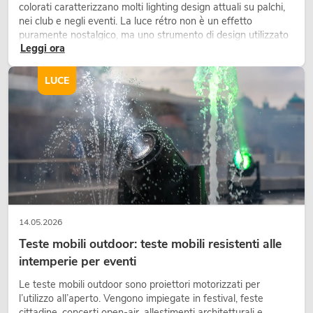
colorati caratterizzano molti lighting design attuali su palchi,
nei club e negli eventi. La luce rétro non è un effetto
puramente nostalgico, ma uno strumento di design utilizzato
Leggi ora
in modo consapevole: crea atmosfera, dona carattere alle
scene e può rendere più emozionali i setup LED tecnici.
LUCE
14.05.2026
Teste mobili outdoor: teste mobili resistenti alle
intemperie per eventi
Le teste mobili outdoor sono proiettori motorizzati per
l’utilizzo all’aperto. Vengono impiegate in festival, feste
cittadine, concerti open-air, allestimenti architetturali e