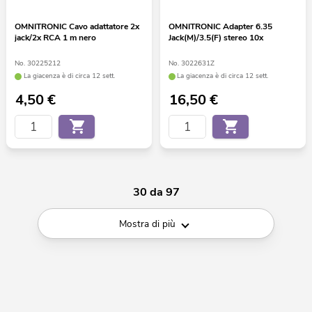
OMNITRONIC Cavo adattatore 2x
OMNITRONIC Adapter 6.35
jack/2x RCA 1 m nero
Jack(M)/3.5(F) stereo 10x
No. 30225212
No. 3022631Z
La giacenza è di circa 12 sett.
La giacenza è di circa 12 sett.
4,50
€
16,50
€
30 da 97
Mostra di più