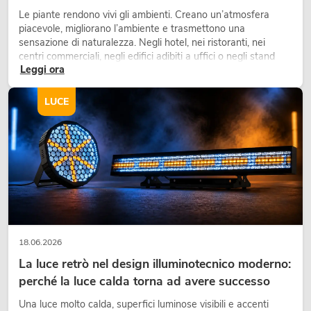
Le piante rendono vivi gli ambienti. Creano un’atmosfera
piacevole, migliorano l’ambiente e trasmettono una
sensazione di naturalezza. Negli hotel, nei ristoranti, nei
centri commerciali, negli edifici adibiti a uffici o negli stand
Leggi ora
fieristici, una vegetazione di alta qualità è ormai parte
integrante dei moderni progetti di arredamento.
LUCE
18.06.2026
La luce retrò nel design illuminotecnico moderno:
perché la luce calda torna ad avere successo
Una luce molto calda, superfici luminose visibili e accenti