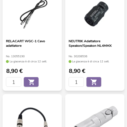
RELACART WGC-1 Cavo
NEUTRIK Adattatore
adattatore
Speakon/Speakon NL4MMX
No. 13055190
No. 30208536
La giacenza è di circa 12 sett.
La giacenza è di circa 12 sett.
8,90
€
8,90
€