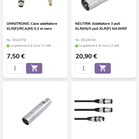
OMNITRONIC Cavo adattatore
NEUTRIK Adattatore 3 poli
XLR(F)/RCA(M) 0,2 m nero
XLR(M)/5 poli XLR(F) NA3M5F
No. 3022075J
No. 30226726
La giacenza è di circa 12 sett.
La giacenza è di circa 12 sett.
7,50
€
20,90
€