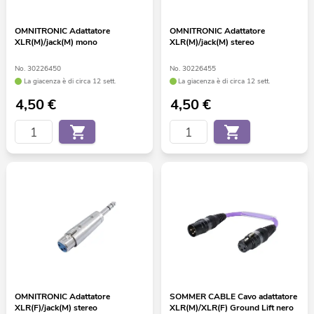
OMNITRONIC Adattatore
OMNITRONIC Adattatore
XLR(M)/jack(M) mono
XLR(M)/jack(M) stereo
No. 30226450
No. 30226455
La giacenza è di circa 12 sett.
La giacenza è di circa 12 sett.
4,50
€
4,50
€
OMNITRONIC Adattatore
SOMMER CABLE Cavo adattatore
XLR(F)/jack(M) stereo
XLR(M)/XLR(F) Ground Lift nero