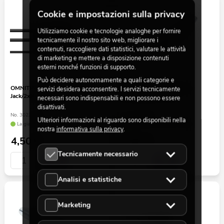
Cookie e impostazioni sulla privacy
Utilizziamo cookie e tecnologie analoghe per fornire
tecnicamente il nostro sito web, migliorare i
contenuti, raccogliere dati statistici, valutare le attività
di marketing e mettere a disposizione contenuti
esterni nonché funzioni di supporto.
Può decidere autonomamente a quali categorie e
OMNITRONIC Adaptercable 3.5
OMNITRONIC Adattatore
servizi desidera acconsentire. I servizi tecnicamente
Jack/2xRCA 0,5m bk
XLR(F)/jack(F) mono
necessari sono indispensabili e non possono essere
disattivati.
No. 3022514X
No. 30226550
Ulteriori informazioni al riguardo sono disponibili nella
La giacenza è di circa 12 sett.
La giacenza è di circa 12 sett.
nostra
informativa sulla privacy
.
4,50
€
4,50
€
Tecnicamente necessario
Analisi e statistiche
Marketing