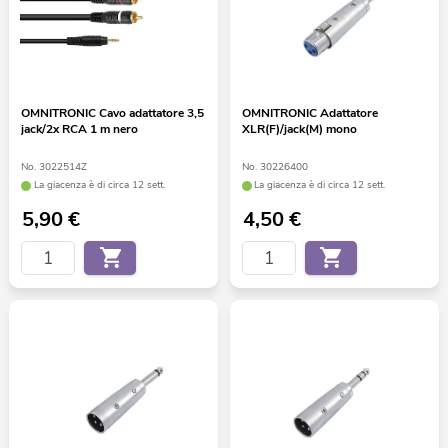
OMNITRONIC Cavo adattatore 3,5
OMNITRONIC Adattatore
jack/2x RCA 1 m nero
XLR(F)/jack(M) mono
No. 3022514Z
No. 30226400
La giacenza è di circa 12 sett.
La giacenza è di circa 12 sett.
5,90
€
4,50
€