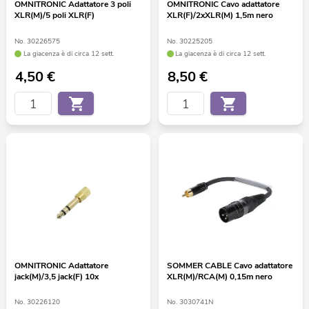
OMNITRONIC Adattatore 3 poli
OMNITRONIC Cavo adattatore
XLR(M)/5 poli XLR(F)
XLR(F)/2xXLR(M) 1,5m nero
No. 30226575
No. 30225205
La giacenza è di circa 12 sett.
La giacenza è di circa 12 sett.
4,50
€
8,50
€
OMNITRONIC Adattatore
SOMMER CABLE Cavo adattatore
jack(M)/3,5 jack(F) 10x
XLR(M)/RCA(M) 0,15m nero
No. 30226120
No. 3030741N