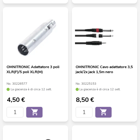
OMNITRONIC Adattatore 3 poli
OMNITRONIC Cavo adattatore 3,5
XLR(F)/5 poli XLR(M)
jack/2x jack 1,5m nero
No. 30226577
No. 30225153
La giacenza è di circa 12 sett.
La giacenza è di circa 12 sett.
4,50
€
8,50
€