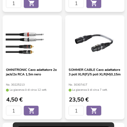
OMNITRONIC Cavo adattatore 2x
SOMMER CABLE Cavo adattatore
jack/2x RCA 1,5m nero
3 poli XLR(F)/5 poli XLR(M)0,15m
No. 30225213
No. 3030741T
La giacenza è di circa 12 sett.
La giacenza è di circa 7 sett.
4,50
€
23,50
€