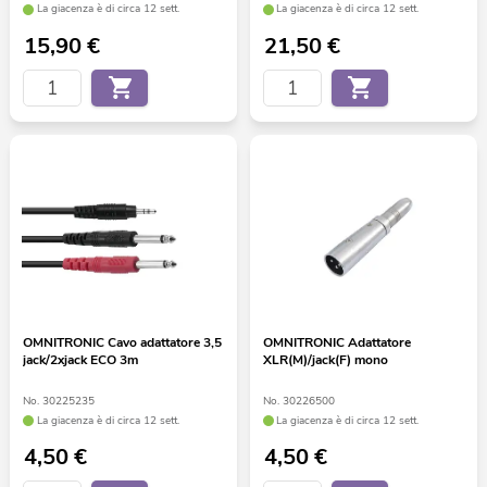
La giacenza è di circa 12 sett.
La giacenza è di circa 12 sett.
15,90
€
21,50
€
OMNITRONIC Cavo adattatore 3,5
OMNITRONIC Adattatore
jack/2xjack ECO 3m
XLR(M)/jack(F) mono
No. 30225235
No. 30226500
La giacenza è di circa 12 sett.
La giacenza è di circa 12 sett.
4,50
€
4,50
€