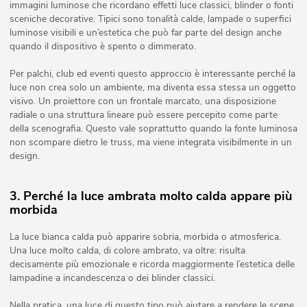
immagini luminose che ricordano effetti luce classici, blinder o fonti
sceniche decorative. Tipici sono tonalità calde, lampade o superfici
luminose visibili e un’estetica che può far parte del design anche
quando il dispositivo è spento o dimmerato.
Per palchi, club ed eventi questo approccio è interessante perché la
luce non crea solo un ambiente, ma diventa essa stessa un oggetto
visivo. Un proiettore con un frontale marcato, una disposizione
radiale o una struttura lineare può essere percepito come parte
della scenografia. Questo vale soprattutto quando la fonte luminosa
non scompare dietro le truss, ma viene integrata visibilmente in un
design.
3. Perché la luce ambrata molto calda appare più
morbida
La luce bianca calda può apparire sobria, morbida o atmosferica.
Una luce molto calda, di colore ambrato, va oltre: risulta
decisamente più emozionale e ricorda maggiormente l’estetica delle
lampadine a incandescenza o dei blinder classici.
Nella pratica, una luce di questo tipo può aiutare a rendere le scene