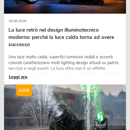
18.06.2026
La luce retrò nel design illuminotecnico
moderno: perché la luce calda torna ad avere
successo
Una luce molto calda, superfici luminose visibili e accenti
colorati caratterizzano molti lighting design attuali su palchi,
nei club e negli eventi. La luce rétro non è un effetto
puramente nostalgico, ma uno strumento di design utilizzato
Leggi ora
in modo consapevole: crea atmosfera, dona carattere alle
scene e può rendere più emozionali i setup LED tecnici.
LUCE