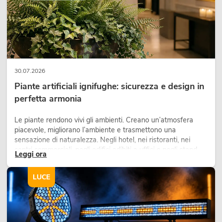
30.07.2026
Piante artificiali ignifughe: sicurezza e design in
perfetta armonia
Le piante rendono vivi gli ambienti. Creano un’atmosfera
piacevole, migliorano l’ambiente e trasmettono una
sensazione di naturalezza. Negli hotel, nei ristoranti, nei
centri commerciali, negli edifici adibiti a uffici o negli stand
Leggi ora
fieristici, una vegetazione di alta qualità è ormai parte
integrante dei moderni progetti di arredamento.
LUCE