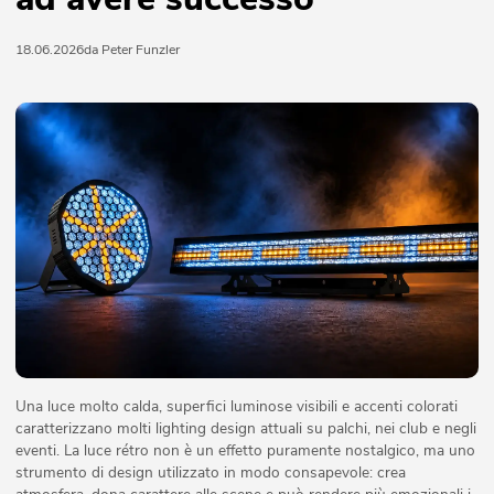
18.06.2026
da Peter Funzler
Una luce molto calda, superfici luminose visibili e accenti colorati
caratterizzano molti lighting design attuali su palchi, nei club e negli
eventi. La luce rétro non è un effetto puramente nostalgico, ma uno
strumento di design utilizzato in modo consapevole: crea