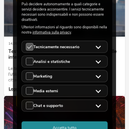
Può decidere autonomamente a quali categorie e
servizi desidera acconsentire. I servizi tecnicamente
necessari sono indispensabili e non possono essere
disattivati.
Ulteriori informazioni al riguardo sono disponibili nella
nostra
informativa sulla privacy
.
14.05.2026
Tecnicamente necessario
Teste mobili outdoor: teste mobili resistenti alle
intemperie per eventi
Analisi e statistiche
Le teste mobili outdoor sono proiettori motorizzati per
l’utilizzo all’aperto. Vengono impiegate in festival, feste
Marketing
cittadine, concerti open-air, allestimenti architetturali e
installazioni temporanee all’esterno.
Leggi ora
Media esterni
LUCE
Chat e supporto
Accetta tutto