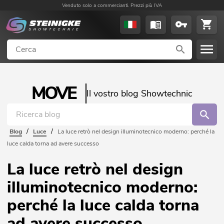
Venduto solo a commercianti. Prezzi più IVA
MOVE
Il vostro blog Showtechnic
/
/
Blog
Luce
La luce retrò nel design illuminotecnico moderno: perché la
luce calda torna ad avere successo
La luce retrò nel design
illuminotecnico moderno:
perché la luce calda torna
ad avere successo