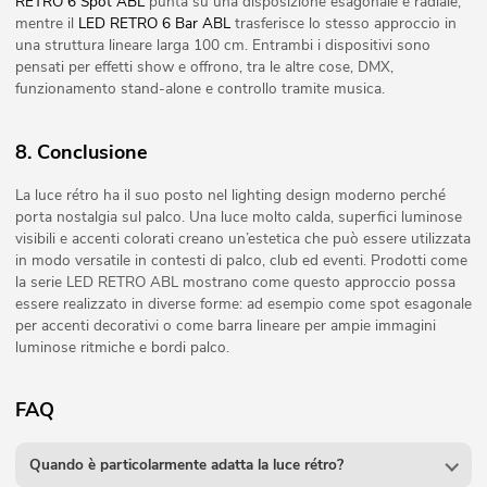
RETRO 6 Spot ABL
punta su una disposizione esagonale e radiale,
mentre il
LED RETRO 6 Bar ABL
trasferisce lo stesso approccio in
una struttura lineare larga 100 cm. Entrambi i dispositivi sono
pensati per effetti show e offrono, tra le altre cose, DMX,
funzionamento stand-alone e controllo tramite musica.
8. Conclusione
La luce rétro ha il suo posto nel lighting design moderno perché
porta nostalgia sul palco. Una luce molto calda, superfici luminose
visibili e accenti colorati creano un’estetica che può essere utilizzata
in modo versatile in contesti di palco, club ed eventi. Prodotti come
la serie LED RETRO ABL mostrano come questo approccio possa
essere realizzato in diverse forme: ad esempio come spot esagonale
per accenti decorativi o come barra lineare per ampie immagini
luminose ritmiche e bordi palco.
FAQ
Quando è particolarmente adatta la luce rétro?