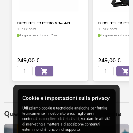
EUROLITE LED RETRO 6 Bar ABL
EUROLITE LED RETRO
No. 51916645
No. 51916605
La giacenza è di circa 12 sett.
La giacenza è di circa 12
249,00
€
249,00
€
Cookie e impostazioni sulla privacy
Utilizziamo cookie e tecnologie analoghe per fornire
Questo potrebbe interessarti anche
tecnicamente il nostro sito web, migliorare i
contenuti, raccogliere dati statistici, valutare le attività
di marketing e mettere a disposizione contenuti
esterni nonché funzioni di supporto.
LUCE