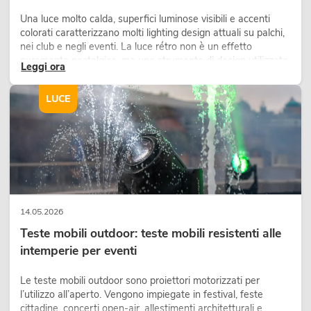
Una luce molto calda, superfici luminose visibili e accenti
colorati caratterizzano molti lighting design attuali su palchi,
nei club e negli eventi. La luce rétro non è un effetto
puramente nostalgico, ma uno strumento di design utilizzato
Leggi ora
in modo consapevole: crea atmosfera, dona carattere alle
scene e può rendere più emozionali i setup LED tecnici.
LUCE
14.05.2026
Teste mobili outdoor: teste mobili resistenti alle
intemperie per eventi
Le teste mobili outdoor sono proiettori motorizzati per
l’utilizzo all’aperto. Vengono impiegate in festival, feste
cittadine, concerti open-air, allestimenti architetturali e