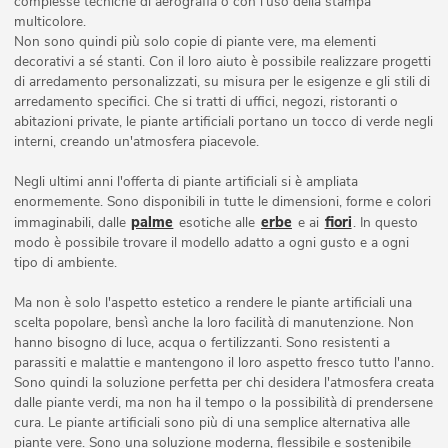
complesse tecniche di aerografia o con l'uso della stampa
multicolore.
Non sono quindi più solo copie di piante vere, ma elementi
decorativi a sé stanti. Con il loro aiuto è possibile realizzare progetti
di arredamento personalizzati, su misura per le esigenze e gli stili di
arredamento specifici. Che si tratti di uffici, negozi, ristoranti o
abitazioni private, le piante artificiali portano un tocco di verde negli
interni, creando un'atmosfera piacevole.
Negli ultimi anni l'offerta di piante artificiali si è ampliata
enormemente. Sono disponibili in tutte le dimensioni, forme e colori
palme
erbe
fiori
immaginabili, dalle
esotiche alle
e ai
. In questo
modo è possibile trovare il modello adatto a ogni gusto e a ogni
tipo di ambiente.
Ma non è solo l'aspetto estetico a rendere le piante artificiali una
scelta popolare, bensì anche la loro facilità di manutenzione. Non
hanno bisogno di luce, acqua o fertilizzanti. Sono resistenti a
parassiti e malattie e mantengono il loro aspetto fresco tutto l'anno.
Sono quindi la soluzione perfetta per chi desidera l'atmosfera creata
dalle piante verdi, ma non ha il tempo o la possibilità di prendersene
cura. Le piante artificiali sono più di una semplice alternativa alle
piante vere. Sono una soluzione moderna, flessibile e sostenibile