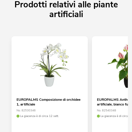
Prodotti relativi alle piante
artificiali
EUROPALMS Composizione di orchidee
EUROPALMS Anthuriu
1, artificiale
artificiale, bianco fucs
No. 82530346
No. 82540348
La giacenza è di circa 12 sett.
La giacenza è di circa 12