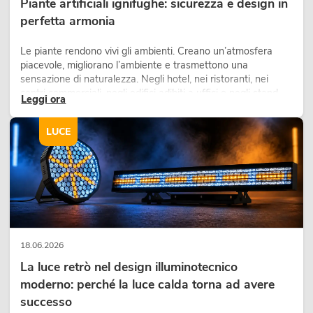
Piante artificiali ignifughe: sicurezza e design in
perfetta armonia
Le piante rendono vivi gli ambienti. Creano un’atmosfera
piacevole, migliorano l’ambiente e trasmettono una
sensazione di naturalezza. Negli hotel, nei ristoranti, nei
centri commerciali, negli edifici adibiti a uffici o negli stand
Leggi ora
fieristici, una vegetazione di alta qualità è ormai parte
integrante dei moderni progetti di arredamento.
LUCE
18.06.2026
La luce retrò nel design illuminotecnico
moderno: perché la luce calda torna ad avere
successo