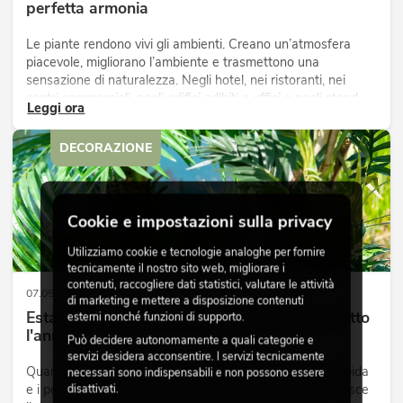
perfetta armonia
Le piante rendono vivi gli ambienti. Creano un’atmosfera
piacevole, migliorano l’ambiente e trasmettono una
sensazione di naturalezza. Negli hotel, nei ristoranti, nei
centri commerciali, negli edifici adibiti a uffici o negli stand
Leggi ora
fieristici, una vegetazione di alta qualità è ormai parte
integrante dei moderni progetti di arredamento.
DECORAZIONE
Cookie e impostazioni sulla privacy
Utilizziamo cookie e tecnologie analoghe per fornire
tecnicamente il nostro sito web, migliorare i
contenuti, raccogliere dati statistici, valutare le attività
07.05.2026
di marketing e mettere a disposizione contenuti
Estate, sole, palme: un'atmosfera tropicale tutto
esterni nonché funzioni di supporto.
l'anno
Può decidere autonomamente a quali categorie e
servizi desidera acconsentire. I servizi tecnicamente
Quando le giornate si allungano, la luce diventa più morbida
necessari sono indispensabili e non possono essere
disattivati.
e i pensieri iniziano lentamente a rivolgersi all’estate, cresce