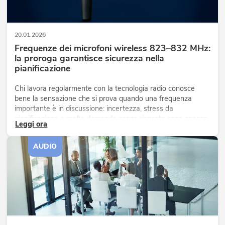
20.01.2026
Frequenze dei microfoni wireless 823–832 MHz:
la proroga garantisce sicurezza nella
pianificazione
Chi lavora regolarmente con la tecnologia radio conosce
bene la sensazione che si prova quando una frequenza
importante è in discussione: incertezza, stress da
pianificazione e molte domande senza risposta sono spesso
Leggi ora
il risultato. Tanto meglio quindi la notizia che la banda 823-
832 MHz non verrà eliminata alla fine dell'anno come
AUDIO
temuto, ma rimarrà utilizzabile in Germania per altri dieci
anni.