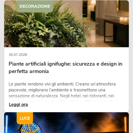
DECORAZIONE
30.07.2026
Piante artificiali ignifughe: sicurezza e design in
perfetta armonia
Le piante rendono vivi gli ambienti. Creano un’atmosfera
piacevole, migliorano l’ambiente e trasmettono una
sensazione di naturalezza. Negli hotel, nei ristoranti, nei
centri commerciali, negli edifici adibiti a uffici o negli stand
Leggi ora
fieristici, una vegetazione di alta qualità è ormai parte
integrante dei moderni progetti di arredamento.
LUCE