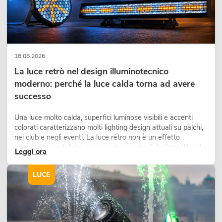
18.06.2026
La luce retrò nel design illuminotecnico
moderno: perché la luce calda torna ad avere
successo
Una luce molto calda, superfici luminose visibili e accenti
colorati caratterizzano molti lighting design attuali su palchi,
nei club e negli eventi. La luce rétro non è un effetto
puramente nostalgico, ma uno strumento di design utilizzato
Leggi ora
in modo consapevole: crea atmosfera, dona carattere alle
scene e può rendere più emozionali i setup LED tecnici.
LUCE