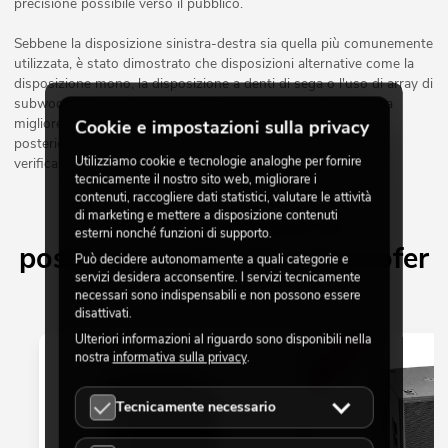
precisione possibile verso il pubblico.
Sebbene la disposizione sinistra-destra sia quella più comunemente
utilizzata, è stato dimostrato che disposizioni alternative come la
disposizione mono, la disposizione a denti di sega o l'uso di array di
subwoofer cardioidi e array end fire spesso garantiscono una
migliore distribuzione del suono e un migliore smorzamento
Cookie e impostazioni sulla privacy
posteriore. È quindi importante testare diverse disposizioni e
Utilizziamo cookie e tecnologie analoghe per fornire
verificare quale si adatta meglio alla situazione specifica.
tecnicamente il nostro sito web, migliorare i
contenuti, raccogliere dati statistici, valutare le attività
di marketing e mettere a disposizione contenuti
Prodotti relativi al
esterni nonché funzioni di supporto.
posizionamento dei subwoofer
Può decidere autonomamente a quali categorie e
servizi desidera acconsentire. I servizi tecnicamente
necessari sono indispensabili e non possono essere
disattivati.
Ulteriori informazioni al riguardo sono disponibili nella
-16%
nostra
informativa sulla privacy
.
Tecnicamente necessario