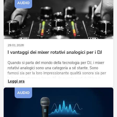
AUDIO
29.01.2026
I vantaggi dei mixer rotativi analogici per i DJ
Quando si parla del mondo della tecnologia per DJ, i mixer
rotativi analogici sono una categoria a sé stante. Sono
famosi sia per la loro impressionante qualità sonora sia per
la loro robustezza e longevità. In questo post del blog ci
Leggi ora
immergiamo a fondo nel mondo dei mixer rotativi analogici e
scopriamo perché continuano a essere la prima scelta di
AUDIO
molti DJ.