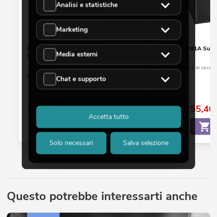
Analisi e statistiche
Marketing
OMNITRONIC PAS-151A MK4
PSSO KX-181A Subwoo
Media esterni
Subwoofer, active, DSP
No. 11041182
No. 11039561
La giacenza è di circa 12
La giacenza è di circa 12 sett.
Chat e supporto
599,00
€
755,46
899,00 €
Accetta tutto
Solo necessari
Salva selezione
Questo potrebbe interessarti anche