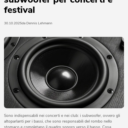
festival
30.10.2025
da Dennis Lehmann
Sono indispensabili nei concerti e nei club: i subwoofer, ovvero gli
altoparlanti per i bassi, che sono responsabili del rombo nello
stomaco e completano il quadro sonoro verso il basso. Cosa