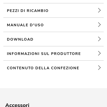
Per campi di applicazione come, ad esempio,: Club/scuole di
PEZZI DI RICAMBIO
danza; installazione; Uso mobile; DJ mobili/Intrattenitori solisti;
Ristoranti, bar e hotel; noleggiatore; centri sportivipalestre
MANUALE D'USO
DOWNLOAD
INFORMAZIONI SUL PRODUTTORE
CONTENUTO DELLA CONFEZIONE
Accessori