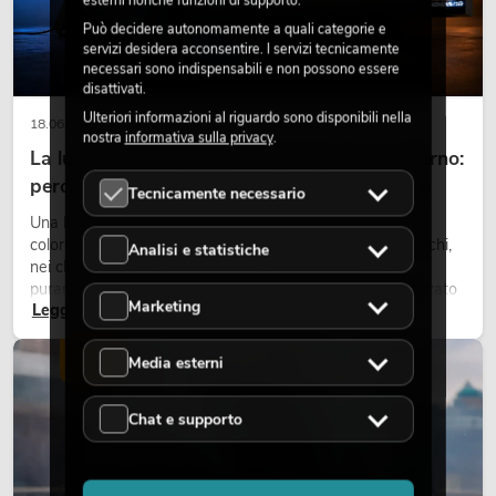
esterni nonché funzioni di supporto.
Può decidere autonomamente a quali categorie e
servizi desidera acconsentire. I servizi tecnicamente
necessari sono indispensabili e non possono essere
disattivati.
Ulteriori informazioni al riguardo sono disponibili nella
18.06.2026
nostra
informativa sulla privacy
.
La luce retrò nel design illuminotecnico moderno:
perché la luce calda torna ad avere successo
Tecnicamente necessario
Una luce molto calda, superfici luminose visibili e accenti
colorati caratterizzano molti lighting design attuali su palchi,
Analisi e statistiche
nei club e negli eventi. La luce rétro non è un effetto
puramente nostalgico, ma uno strumento di design utilizzato
Marketing
Leggi ora
in modo consapevole: crea atmosfera, dona carattere alle
scene e può rendere più emozionali i setup LED tecnici.
LUCE
Media esterni
Chat e supporto