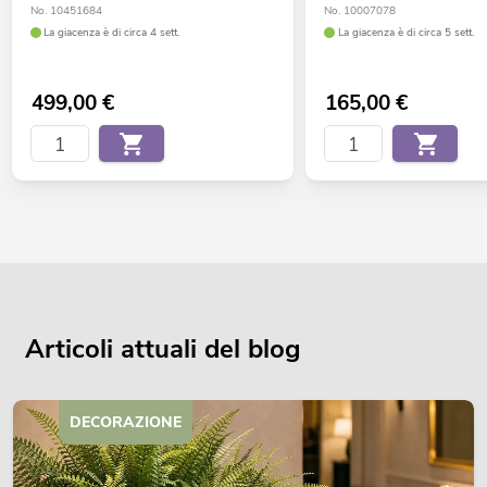
No. 10451684
No. 10007078
La giacenza è di circa 4 sett.
La giacenza è di circa 5 sett.
499,00
€
165,00
€
Articoli attuali del blog
DECORAZIONE