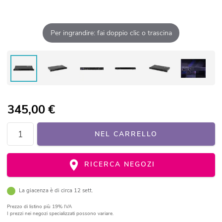
Per ingrandire: fai doppio clic o trascina
345,00
€
NEL CARRELLO
RICERCA NEGOZI
La giacenza è di circa 12 sett.
Prezzo di listino
più 19% IVA
I prezzi nei negozi specializzati possono variare.