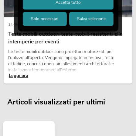
Accetta tutto
Solo necessari
Salva selezione
14.05.2026
Teste mobili outdoor: teste mobili resistenti alle
intemperie per eventi
Le teste mobili outdoor sono proiettori motorizzati per
l’utilizzo all’aperto. Vengono impiegate in festival, feste
cittadine, concerti open-air, allestimenti architetturali e
installazioni temporanee all’esterno.
Leggi ora
Articoli visualizzati per ultimi