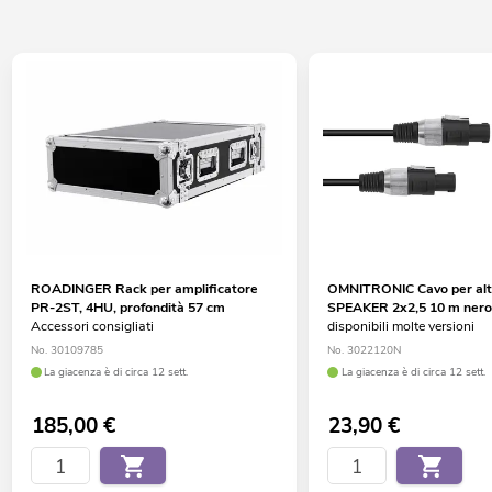
ROADINGER Rack per amplificatore
OMNITRONIC Cavo per alt
PR-2ST, 4HU, profondità 57 cm
SPEAKER 2x2,5 10 m ner
Accessori consigliati
disponibili molte versioni
No. 30109785
No. 3022120N
La giacenza è di circa 12 sett.
La giacenza è di circa 12 sett.
185,00
€
23,90
€