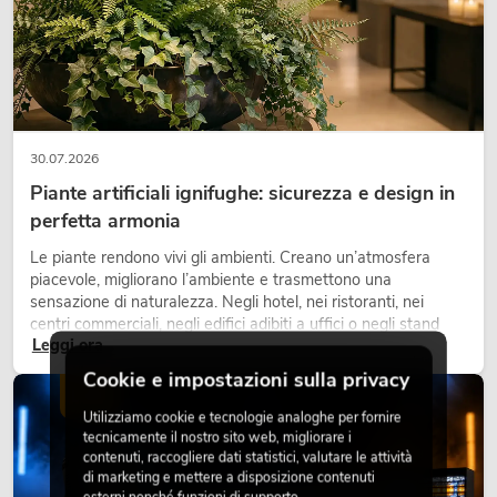
30.07.2026
Piante artificiali ignifughe: sicurezza e design in
perfetta armonia
Le piante rendono vivi gli ambienti. Creano un’atmosfera
piacevole, migliorano l’ambiente e trasmettono una
sensazione di naturalezza. Negli hotel, nei ristoranti, nei
centri commerciali, negli edifici adibiti a uffici o negli stand
Leggi ora
fieristici, una vegetazione di alta qualità è ormai parte
integrante dei moderni progetti di arredamento.
Cookie e impostazioni sulla privacy
LUCE
Utilizziamo cookie e tecnologie analoghe per fornire
tecnicamente il nostro sito web, migliorare i
contenuti, raccogliere dati statistici, valutare le attività
di marketing e mettere a disposizione contenuti