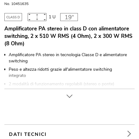
No. 10451635
1 U
Amplificatore PA stereo in class D con alimentatore
switching, 2 x 510 W RMS (4 Ohm), 2 x 300 W RMS
(8 Ohm)
Amplificatore PA stereo in tecnologia Classe D e alimentatore
switching
Peso e altezza ridotti grazie all'alimentatore switching
integrato
2 modalità di funzionamento regolabili (stereo o ponte)
2 regolatori di livello
Ingressi bilanciati elettronicamente tramite prese da incasso
XLR con uscite passanti XLR
Uscite degli altoparlanti tramite prese degli altoparlanti
bloccabili
Montaggio su rack (19") 48,3 cm 1 U
DATI TECNICI
Il dispositivo è raffreddato tramite Ventola