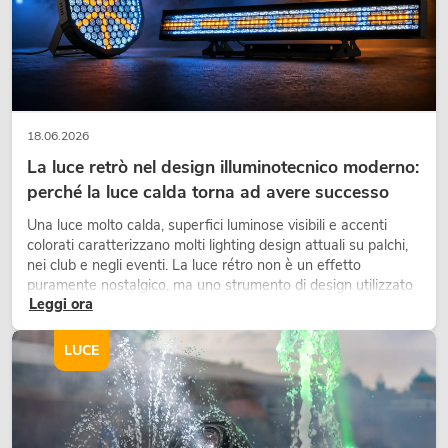
OMNITRONIC XDA-2402 amplificatore
di classe D
No. 10451636
La giacenza è di circa 12 sett.
18.06.2026
La luce retrò nel design illuminotecnico moderno:
perché la luce calda torna ad avere successo
549,00
€
Una luce molto calda, superfici luminose visibili e accenti
colorati caratterizzano molti lighting design attuali su palchi,
nei club e negli eventi. La luce rétro non è un effetto
puramente nostalgico, ma uno strumento di design utilizzato
Leggi ora
in modo consapevole: crea atmosfera, dona carattere alle
scene e può rendere più emozionali i setup LED tecnici.
LUCE