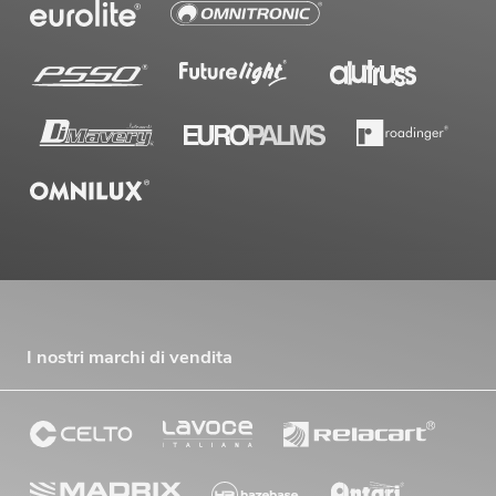
OMNITRONIC MAXX-1508DSP 2.1
Sistema attivo bianco
Articolo non disponibile
No. 11038846
I nostri marchi di vendita