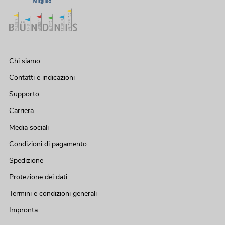
OMNITRONIC PA Set PAS MK3 active
DSP L
Articolo non disponibile
No. 20000910
Chi siamo
Contatti e indicazioni
Supporto
Carriera
Media sociali
Condizioni di pagamento
OMNITRONIC MAXX-1508DSP 2.1
Subwoofer attivo
Spedizione
Articolo non disponibile
No. 11038834
Protezione dei dati
Termini e condizioni generali
Impronta