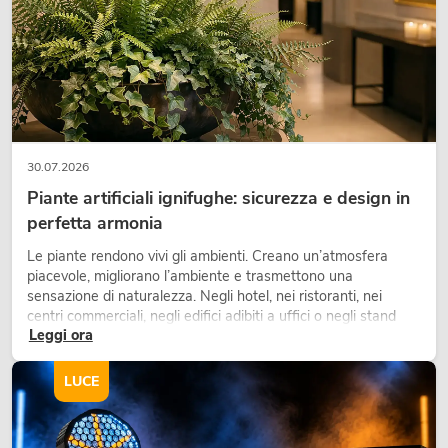
OMNITRONIC XDA-1002 amplificatore
di classe D
No. 10451635
La giacenza è di circa 12 sett.
30.07.2026
Piante artificiali ignifughe: sicurezza e design in
345,00
€
perfetta armonia
Le piante rendono vivi gli ambienti. Creano un’atmosfera
piacevole, migliorano l’ambiente e trasmettono una
sensazione di naturalezza. Negli hotel, nei ristoranti, nei
centri commerciali, negli edifici adibiti a uffici o negli stand
Leggi ora
fieristici, una vegetazione di alta qualità è ormai parte
integrante dei moderni progetti di arredamento.
LUCE