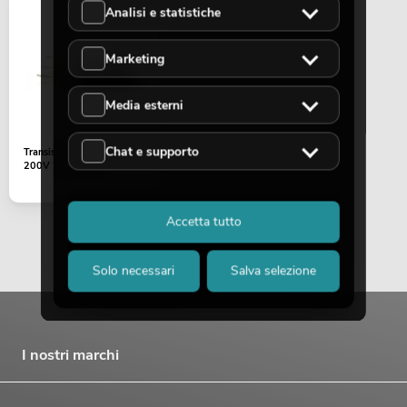
Analisi e statistiche
Marketing
Media esterni
PSSO PA Set PRO L MK2
Articolo non disponibile
No. 20000458
Chat e supporto
Transistor IRFP460A N-Ch
200V 20A Mosfet
Accetta tutto
Solo necessari
Salva selezione
I nostri marchi
OMNITRONIC PAS MK3 Performer Set
Articolo non disponibile
No. 20000745