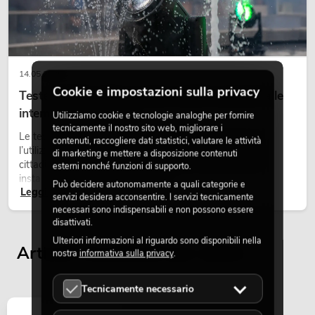
PSSO PA Set PRO S MK2
Articolo non disponibile
No. 20000456
14.05.2026
Cookie e impostazioni sulla privacy
Teste mobili outdoor: teste mobili resistenti alle
intemperie per eventi
Utilizziamo cookie e tecnologie analoghe per fornire
tecnicamente il nostro sito web, migliorare i
Le teste mobili outdoor sono proiettori motorizzati per
contenuti, raccogliere dati statistici, valutare le attività
l’utilizzo all’aperto. Vengono impiegate in festival, feste
di marketing e mettere a disposizione contenuti
cittadine, concerti open-air, allestimenti architetturali e
esterni nonché funzioni di supporto.
installazioni temporanee all’esterno.
Può decidere autonomamente a quali categorie e
Leggi ora
servizi desidera acconsentire. I servizi tecnicamente
necessari sono indispensabili e non possono essere
PSSO PA Set PRO M MK2
disattivati.
Articolo non disponibile
No. 20000457
Ulteriori informazioni al riguardo sono disponibili nella
Articoli visualizzati per ultimi
nostra
informativa sulla privacy
.
Tecnicamente necessario