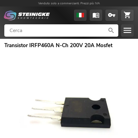
Venduto solo a commercianti. Prezzi più IVA
Transistor IRFP460A N-Ch 200V 20A Mosfet