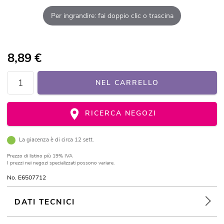
Per ingrandire: fai doppio clic o trascina
8,89
€
NEL CARRELLO
RICERCA NEGOZI
La giacenza è di circa 12 sett.
Prezzo di listino
più 19% IVA
I prezzi nei negozi specializzati possono variare.
No. E6507712
DATI TECNICI