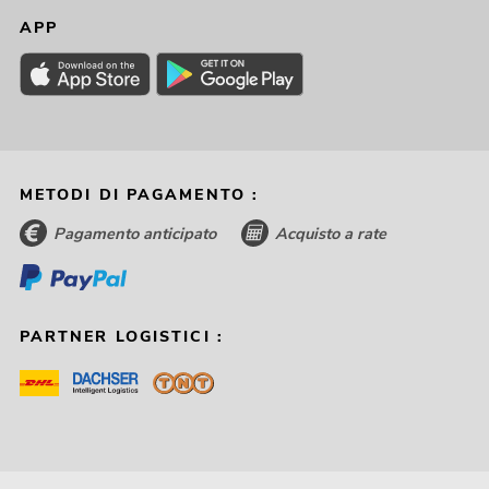
APP
OMNITRONIC MAXX-1508DSP 2.1
Sistema attivo
Articolo non disponibile
No. 11038832
METODI DI PAGAMENTO :
Pagamento anticipato
Acquisto a rate
PARTNER LOGISTICI :
OMNITRONIC Set sistema attivo 2.1
MAXX-1508DSP + supporto alto per