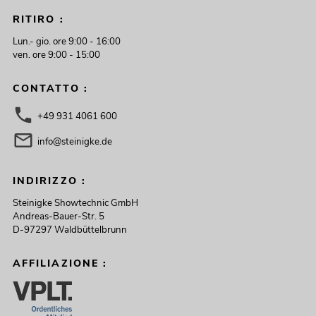
RITIRO :
Lun.- gio. ore 9:00 - 16:00
ven. ore 9:00 - 15:00
CONTATTO :
+49 931 4061 600
OMNITRONIC MAXX-1508DSP 2.1
Subwoofer attivo bianco
info@steinigke.de
Articolo non disponibile
No. 11038845
INDIRIZZO :
Steinigke Showtechnic GmbH
Andreas-Bauer-Str. 5
D-97297 Waldbüttelbrunn
AFFILIAZIONE :