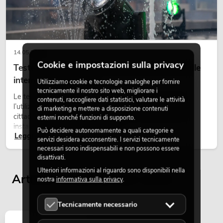
PSSO PA Set PRO M MK2
Articolo non disponibile
No. 20000457
14.05.2026
Cookie e impostazioni sulla privacy
Teste mobili outdoor: teste mobili resistenti alle
intemperie per eventi
Utilizziamo cookie e tecnologie analoghe per fornire
tecnicamente il nostro sito web, migliorare i
Le teste mobili outdoor sono proiettori motorizzati per
contenuti, raccogliere dati statistici, valutare le attività
l’utilizzo all’aperto. Vengono impiegate in festival, feste
di marketing e mettere a disposizione contenuti
cittadine, concerti open-air, allestimenti architetturali e
esterni nonché funzioni di supporto.
installazioni temporanee all’esterno.
Può decidere autonomamente a quali categorie e
Leggi ora
servizi desidera acconsentire. I servizi tecnicamente
PSSO PA Set PRO L MK2
necessari sono indispensabili e non possono essere
disattivati.
Articolo non disponibile
No. 20000458
Ulteriori informazioni al riguardo sono disponibili nella
Articoli visualizzati per ultimi
nostra
informativa sulla privacy
.
Tecnicamente necessario