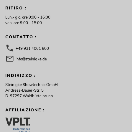
249,00
€
RITIRO :
Lun.- gio. ore 9:00 - 16:00
ven. ore 9:00 - 15:00
CONTATTO :
+49 931 4061 600
info@steinigke.de
INDIRIZZO :
Steinigke Showtechnic GmbH
OMNITRONIC MAVZ-240.6P
Andreas-Bauer-Str. 5
Amplificatore mixer ELA
D-97297 Waldbüttelbrunn
No. 80709789
La giacenza è di circa 11 sett.
AFFILIAZIONE :
449,00
€