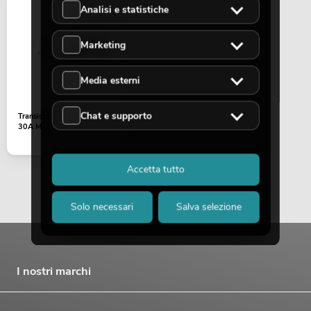
Analisi e statistiche
Marketing
Media esterni
OMNITRONIC PAS MK3 Performer Set
Articolo non disponibile
No. 20000745
Chat e supporto
Transistor IRFP250N 200V
30A Mosfet
Accetta tutto
Solo necessari
Salva selezione
OMNITRONIC MA-120P Amplificatore
I nostri marchi
mixer ELA
No. 80709622
La giacenza è di circa 12 sett.