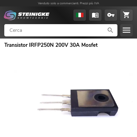
Venduto solo a commercianti. Prezzi più IVA
Transistor IRFP250N 200V 30A Mosfet