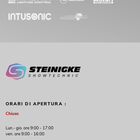
339,00
€
OMNITRONIC CPZ-120P Amplificatore
ORARI DI APERTURA :
mixer ELA
Chiuso
No. 80709704
La giacenza è di circa 12 sett.
Lun.- gio. ore 9:00 - 17:00
ven. ore 9:00 - 16:00