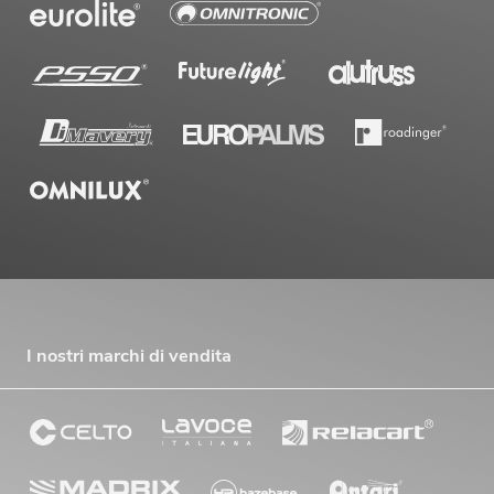
269,00
€
I nostri marchi di vendita
OMNITRONIC MA-240P Amplificatore
mixer ELA
No. 80709632
La giacenza è di circa 12 sett.