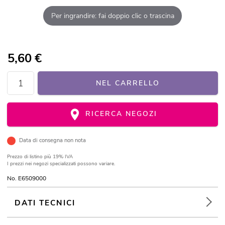
Per ingrandire: fai doppio clic o trascina
5,60
€
NEL CARRELLO
RICERCA NEGOZI
Data di consegna non nota
Prezzo di listino
più 19% IVA
I prezzi nei negozi specializzati possono variare.
No. E6509000
DATI TECNICI