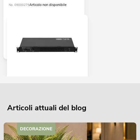
Articolo non disponibile
No. 09000279
OMNITRONIC XDA-1002 amplificatore
di classe D
No. 10451635
La giacenza è di circa 12 sett.
Articoli attuali del blog
345,00
€
DECORAZIONE