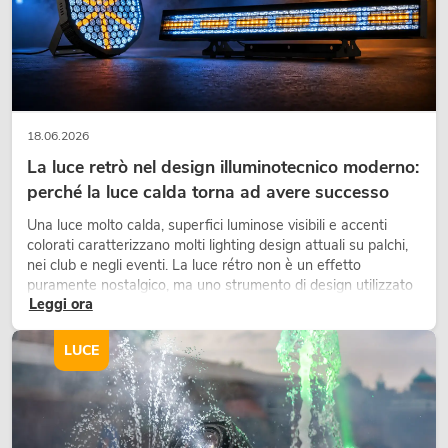
18.06.2026
La luce retrò nel design illuminotecnico moderno:
perché la luce calda torna ad avere successo
PSSO PA Set PRO S MK2
Una luce molto calda, superfici luminose visibili e accenti
Articolo non disponibile
No. 20000456
colorati caratterizzano molti lighting design attuali su palchi,
nei club e negli eventi. La luce rétro non è un effetto
puramente nostalgico, ma uno strumento di design utilizzato
Leggi ora
in modo consapevole: crea atmosfera, dona carattere alle
scene e può rendere più emozionali i setup LED tecnici.
LUCE