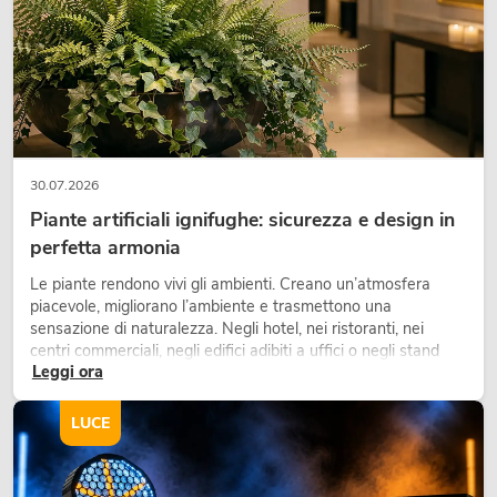
30.07.2026
Piante artificiali ignifughe: sicurezza e design in
perfetta armonia
OMNITRONIC XDA-2402 amplificatore
di classe D
Le piante rendono vivi gli ambienti. Creano un’atmosfera
piacevole, migliorano l’ambiente e trasmettono una
No. 10451636
sensazione di naturalezza. Negli hotel, nei ristoranti, nei
La giacenza è di circa 12 sett.
centri commerciali, negli edifici adibiti a uffici o negli stand
Leggi ora
fieristici, una vegetazione di alta qualità è ormai parte
integrante dei moderni progetti di arredamento.
549,00
€
LUCE