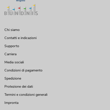
Chi siamo
Contatti e indicazioni
Supporto
Carriera
Media sociali
OMNITRONIC MAVZ-360.6P
Condizioni di pagamento
Amplificatore mixer ELA
No. 80709793
Spedizione
La giacenza è di circa 12 sett.
Protezione dei dati
Termini e condizioni generali
549,00
€
Impronta