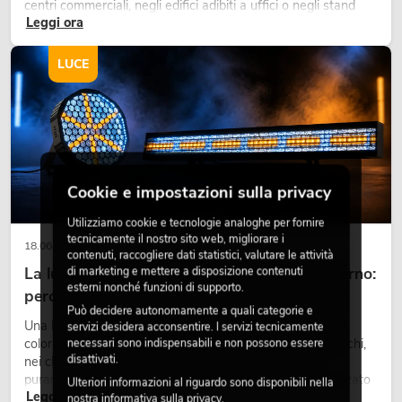
centri commerciali, negli edifici adibiti a uffici o negli stand
Leggi ora
fieristici, una vegetazione di alta qualità è ormai parte
integrante dei moderni progetti di arredamento.
LUCE
Cookie e impostazioni sulla privacy
Utilizziamo cookie e tecnologie analoghe per fornire
tecnicamente il nostro sito web, migliorare i
18.06.2026
contenuti, raccogliere dati statistici, valutare le attività
La luce retrò nel design illuminotecnico moderno:
di marketing e mettere a disposizione contenuti
esterni nonché funzioni di supporto.
perché la luce calda torna ad avere successo
Può decidere autonomamente a quali categorie e
Una luce molto calda, superfici luminose visibili e accenti
servizi desidera acconsentire. I servizi tecnicamente
colorati caratterizzano molti lighting design attuali su palchi,
necessari sono indispensabili e non possono essere
disattivati.
nei club e negli eventi. La luce rétro non è un effetto
puramente nostalgico, ma uno strumento di design utilizzato
Ulteriori informazioni al riguardo sono disponibili nella
Leggi ora
in modo consapevole: crea atmosfera, dona carattere alle
nostra
informativa sulla privacy
.