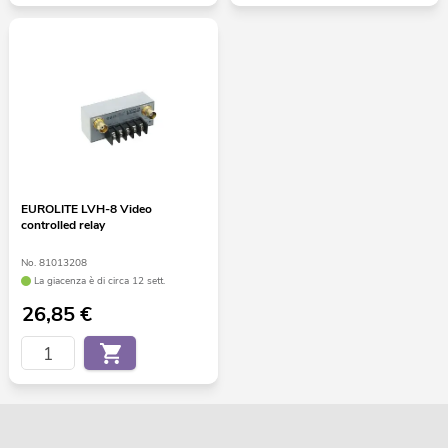
EUROLITE LVH-8 Video
controlled relay
No. 81013208
La giacenza è di circa 12 sett.
26,85
€