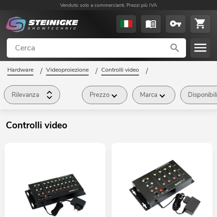
Venduto solo a commercianti. Prezzi più IVA
Hardware
/
Videoproiezione
/
Controlli video
/
Rilevanza
Prezzo
Marca
Disponibil
Controlli video