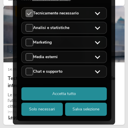
scene e può rendere più emozionali i setup LED tecnici.
LUCE
Tecnicamente necessario
Analisi e statistiche
Marketing
Media esterni
14.05.2026
Chat e supporto
Teste mobili outdoor: teste mobili resistenti alle
intemperie per eventi
Accetta tutto
Le teste mobili outdoor sono proiettori motorizzati per
l’utilizzo all’aperto. Vengono impiegate in festival, feste
cittadine, concerti open-air, allestimenti architetturali e
Solo necessari
Salva selezione
installazioni temporanee all’esterno.
Leggi ora