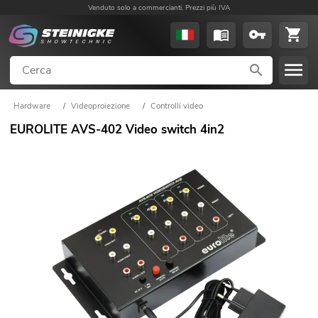
Venduto solo a commercianti. Prezzi più IVA
Hardware
/
Videoproiezione
/
Controlli video
EUROLITE AVS-402 Video switch 4in2