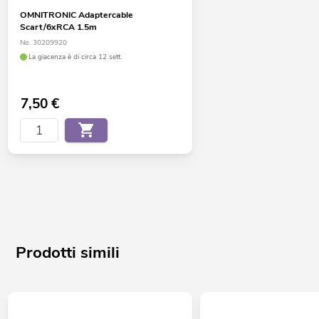
OMNITRONIC Adaptercable
Scart/6xRCA 1.5m
No. 30209920
La giacenza è di circa 12 sett.
7,50
€
Prodotti simili