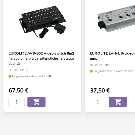
EUROLITE AVS-802 Video switch 8in2
EUROLITE LVH-1 S-video d
l'articolo ha più caratteristiche, la stessa
amp
qualità
No. 81013201
No. 81013102
La giacenza è di circa 12 sett.
La giacenza è di circa 12 sett.
67,50
€
37,50
€