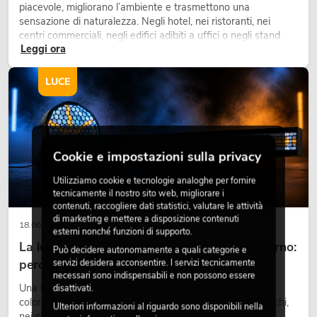
piacevole, migliorano l’ambiente e trasmettono una
sensazione di naturalezza. Negli hotel, nei ristoranti, nei
centri commerciali, negli edifici adibiti a uffici o negli stand
Leggi ora
fieristici, una vegetazione di alta qualità è ormai parte
integrante dei moderni progetti di arredamento.
LUCE
Cookie e impostazioni sulla privacy
Utilizziamo cookie e tecnologie analoghe per fornire
tecnicamente il nostro sito web, migliorare i
contenuti, raccogliere dati statistici, valutare le attività
di marketing e mettere a disposizione contenuti
18.06.2026
esterni nonché funzioni di supporto.
La luce retrò nel design illuminotecnico moderno:
Può decidere autonomamente a quali categorie e
perché la luce calda torna ad avere successo
servizi desidera acconsentire. I servizi tecnicamente
necessari sono indispensabili e non possono essere
Una luce molto calda, superfici luminose visibili e accenti
disattivati.
colorati caratterizzano molti lighting design attuali su palchi,
Ulteriori informazioni al riguardo sono disponibili nella
nei club e negli eventi. La luce rétro non è un effetto