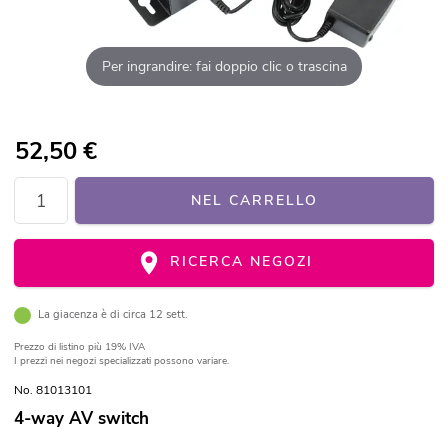
Per ingrandire: fai doppio clic o trascina
52,50
€
NEL CARRELLO
RICERCA NEGOZI
La giacenza è di circa 12 sett.
Prezzo di listino
più 19% IVA
I prezzi nei negozi specializzati possono variare.
No. 81013101
4-way AV switch