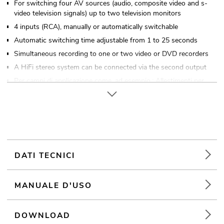
For switching four AV sources (audio, composite video and s-
video television signals) up to two television monitors
4 inputs (RCA), manually or automatically switchable
Automatic switching time adjustable from 1 to 25 seconds
Simultaneous recording to one or two video or DVD recorders
A HiFi stereo system can be connected via the second output
Per campi di applicazione come, ad esempio,: Allestimenti per
fiere e negozi; club/scuole di danza; Ristoranti, bar e hotel
DATI TECNICI
MANUALE D'USO
DOWNLOAD