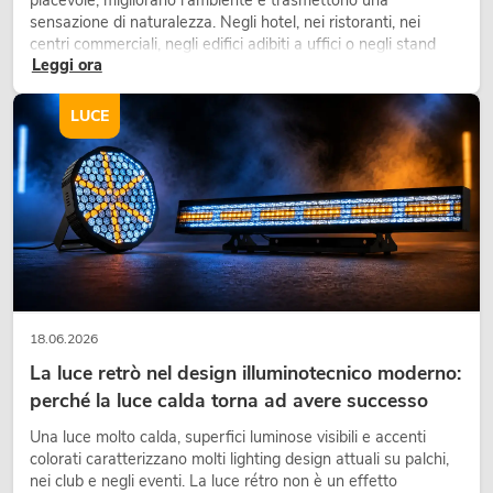
piacevole, migliorano l’ambiente e trasmettono una
sensazione di naturalezza. Negli hotel, nei ristoranti, nei
centri commerciali, negli edifici adibiti a uffici o negli stand
Leggi ora
fieristici, una vegetazione di alta qualità è ormai parte
integrante dei moderni progetti di arredamento.
LUCE
18.06.2026
La luce retrò nel design illuminotecnico moderno:
perché la luce calda torna ad avere successo
Una luce molto calda, superfici luminose visibili e accenti
colorati caratterizzano molti lighting design attuali su palchi,
nei club e negli eventi. La luce rétro non è un effetto