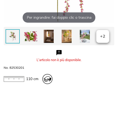
Per ingrandire: fai doppio clic o trascina
+2
L'articolo non è più disponibile.
No. 82530201
110 cm