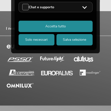
Chat e supporto
Accetta tutto
I nostri marchi
Solo necessari
Salva selezione