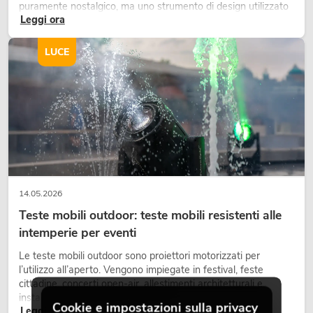
puramente nostalgico, ma uno strumento di design utilizzato
Leggi ora
in modo consapevole: crea atmosfera, dona carattere alle
scene e può rendere più emozionali i setup LED tecnici.
LUCE
14.05.2026
Teste mobili outdoor: teste mobili resistenti alle
intemperie per eventi
Le teste mobili outdoor sono proiettori motorizzati per
l’utilizzo all’aperto. Vengono impiegate in festival, feste
cittadine, concerti open-air, allestimenti architetturali e
installazioni temporanee all’esterno.
Cookie e impostazioni sulla privacy
Leggi ora