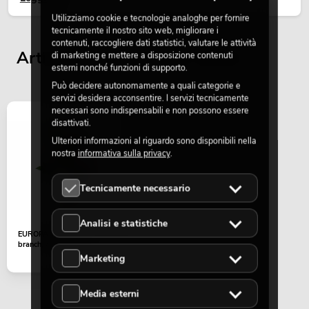
Utilizziamo cookie e tecnologie analoghe per fornire
tecnicamente il nostro sito web, migliorare i
contenuti, raccogliere dati statistici, valutare le attività
Articoli visualizzati per ultimi
di marketing e mettere a disposizione contenuti
esterni nonché funzioni di supporto.
Può decidere autonomamente a quali categorie e
servizi desidera acconsentire. I servizi tecnicamente
necessari sono indispensabili e non possono essere
disattivati.
Ulteriori informazioni al riguardo sono disponibili nella
nostra
informativa sulla privacy
.
Tecnicamente necessario
Analisi e statistiche
EUROPALMS Wisteria
branch, artificial, pink
Marketing
Media esterni