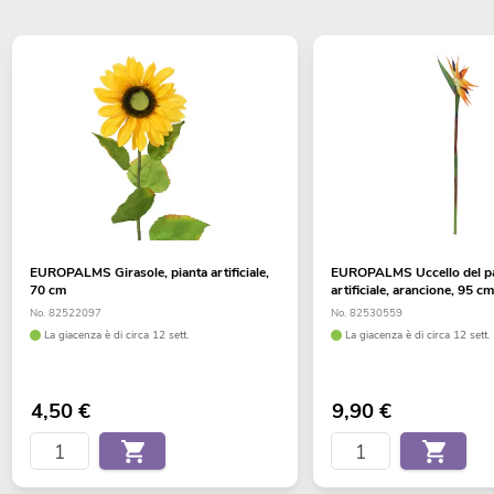
EUROPALMS Girasole, pianta artificiale,
EUROPALMS Uccello del pa
70 cm
artificiale, arancione, 95 c
No. 82522097
No. 82530559
La giacenza è di circa 12 sett.
La giacenza è di circa 12 sett.
4,50
€
9,90
€