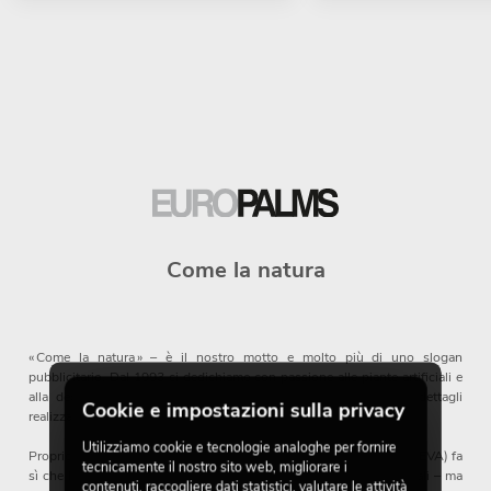
Come la natura
« Come la natura » – è il nostro motto e molto più di uno slogan
pubblicitario. Dal 1993 ci dedichiamo con passione alle piante artificiali e
alla decorazione. Le nostre piante artificiali colpiscono per i dettagli
Cookie e impostazioni sulla privacy
realizzati con cura.
Utilizziamo cookie e tecnologie analoghe per fornire
Proprio la produzione con plastiche all’avanguardia (come EVA e PEVA) fa
tecnicamente il nostro sito web, migliorare i
sì che le nostre piante non solo assomiglino agli esemplari naturali – ma
contenuti, raccogliere dati statistici, valutare le attività