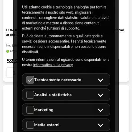
Utilizziamo cookie e tecnologie analoghe per fornire
tecnicamente il nostro sito web, migliorare i
contenuti, raccogliere dati statistici, valutare le attività
di marketing e mettere a disposizione contenuti
esterni nonché funzioni di supporto.
EUROPALMS Laburno, pianta
EUROPALMS Olive tree, artificial
artificiale, giallo, 150 cm
plant, 68 cm
Può decidere autonomamente a quali categorie e
servizi desidera acconsentire. I servizi tecnicamente
No. 82507115
No. 82506421
necessari sono indispensabili e non possono essere
La giacenza è di circa 12 sett.
La giacenza è di circa 12 sett.
disattivati.
Ulteriori informazioni al riguardo sono disponibili nella
59,90
€
15,90
€
nostra
informativa sulla privacy
.
Tecnicamente necessario
Analisi e statistiche
Marketing
Media esterni