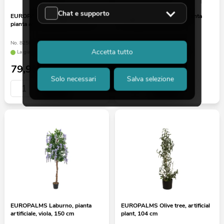
Chat e supporto
EUROPALMS Bougainvillea,
EUROPALMS Laburno, pianta
pianta artificiale, giallo, 180 cm
artificiale, viola, 180 cm
No. 82507081
No. 82507136
Accetta tutto
La giacenza è di circa 12 sett.
La giacenza è di circa 12 sett.
79,90
€
89,90
€
Solo necessari
Salva selezione
EUROPALMS Laburno, pianta
EUROPALMS Olive tree, artificial
artificiale, viola, 150 cm
plant, 104 cm