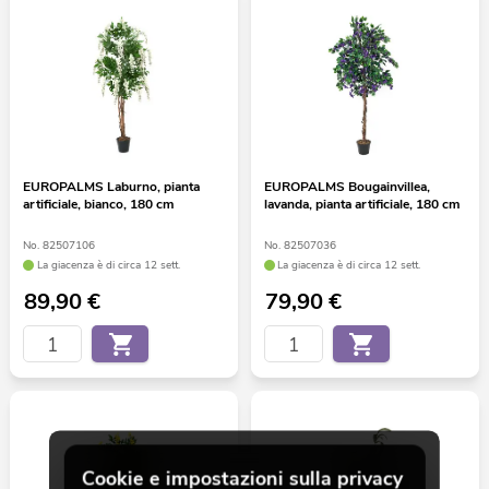
EUROPALMS Laburno, pianta
EUROPALMS Bougainvillea,
artificiale, bianco, 180 cm
lavanda, pianta artificiale, 180 cm
No. 82507106
No. 82507036
La giacenza è di circa 12 sett.
La giacenza è di circa 12 sett.
89,90
€
79,90
€
Cookie e impostazioni sulla privacy