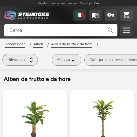
Venduto solo a commercianti. Prezzi più IVA
Decorazione
/
Alberi
/
Alberi da frutto e da fiore
/
Rilevanza
Altezza
Categoria sicurezza antinc
Alberi da frutto e da fiore