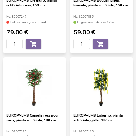
EUROPALMS Oleandro, pianta
EUROPALMS Bougainvillea,
artificiale, rosa, 150 cm
lavanda, pianta artificiale, 150 cm
No. 82507247
No. 82507035
Data di consegna non nota
La giacenza è di circa 12 sett.
79,00
€
59,00
€
EUROPALMS Camelia rossa con
EUROPALMS Laburno, pianta
vaso, pianta artificiale, 180 cm
artificiale, giallo, 180 cm
No. 82507226
No. 82507116