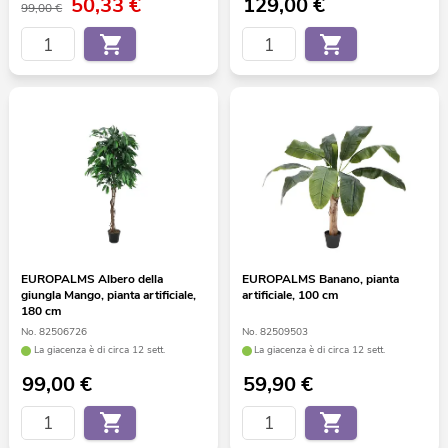
50,33
€
129,00
€
99,00 €
EUROPALMS Albero della
EUROPALMS Banano, pianta
giungla Mango, pianta artificiale,
artificiale, 100 cm
180 cm
No. 82506726
No. 82509503
La giacenza è di circa 12 sett.
La giacenza è di circa 12 sett.
99,00
€
59,90
€