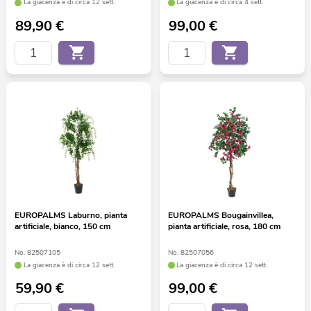
La giacenza è di circa 12 sett.
La giacenza è di circa 4 sett.
89,90
€
99,00
€
EUROPALMS Laburno, pianta
EUROPALMS Bougainvillea,
artificiale, bianco, 150 cm
pianta artificiale, rosa, 180 cm
No. 82507105
No. 82507056
La giacenza è di circa 12 sett.
La giacenza è di circa 12 sett.
59,90
€
99,00
€