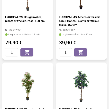
EUROPALMS Bougainvillea,
EUROPALMS Albero di forsizia
pianta artificiale, rosa, 150 cm
con 3 tronchi, pianta artificiale,
giallo, 150 cm
No. 82507055
No. 82507102
La giacenza è di circa 12 sett.
La giacenza è di circa 12 sett.
79,90
€
39,90
€