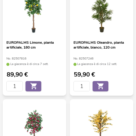
EUROPALMS Limone, pianta
EUROPALMS Oleandro, pianta
artificiale, 180 cm
artificiale, bianco, 120 cm
No. 82507816
No. 82507246
La giacenza è di circa 7 sett.
La giacenza è di circa 12 sett.
89,90
€
59,90
€