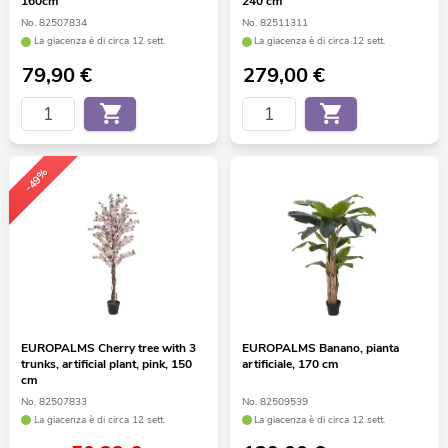
160cm
240 cm
No. 82507834
No. 82511311
La giacenza è di circa 12 sett.
La giacenza è di circa 12 sett.
79,90
€
279,00
€
-49%
EUROPALMS Cherry tree with 3
EUROPALMS Banano, pianta
trunks, artificial plant, pink, 150
artificiale, 170 cm
cm
No. 82507833
No. 82509539
La giacenza è di circa 12 sett.
La giacenza è di circa 12 sett.