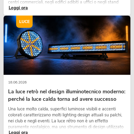
centri commerciali, negli edifici adibiti a uffici o negli stand
Leggi ora
fieristici, una vegetazione di alta qualità è ormai parte
integrante dei moderni progetti di arredamento.
LUCE
18.06.2026
La luce retrò nel design illuminotecnico moderno:
perché la luce calda torna ad avere successo
Una luce molto calda, superfici luminose visibili e accenti
colorati caratterizzano molti lighting design attuali su palchi,
nei club e negli eventi. La luce rétro non è un effetto
puramente nostalgico, ma uno strumento di design utilizzato
Leggi ora
in modo consapevole: crea atmosfera, dona carattere alle