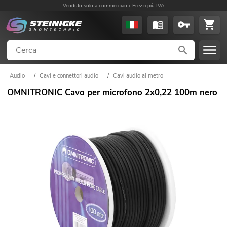
Venduto solo a commercianti. Prezzi più IVA
Audio
/
Cavi e connettori audio
/
Cavi audio al metro
OMNITRONIC Cavo per microfono 2x0,22 100m nero