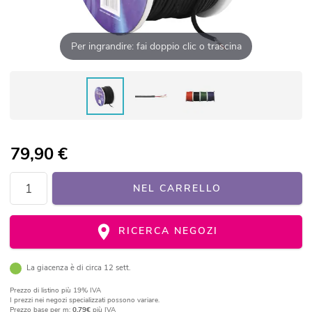
Per ingrandire: fai doppio clic o trascina
79,90
€
NEL CARRELLO
RICERCA NEGOZI
La giacenza è di circa 12 sett.
Prezzo di listino
più 19% IVA
I prezzi nei negozi specializzati possono variare.
Prezzo base per m:
0,79€
più IVA