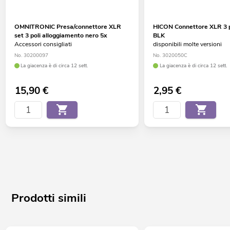
OMNITRONIC Presa/connettore XLR
HICON Connettore XLR 3 
set 3 poli alloggiamento nero 5x
BLK
Accessori consigliati
disponibili molte versioni
No. 30200097
No. 3020050C
La giacenza è di circa 12 sett.
La giacenza è di circa 12 sett.
15,90
€
2,95
€
Prodotti simili