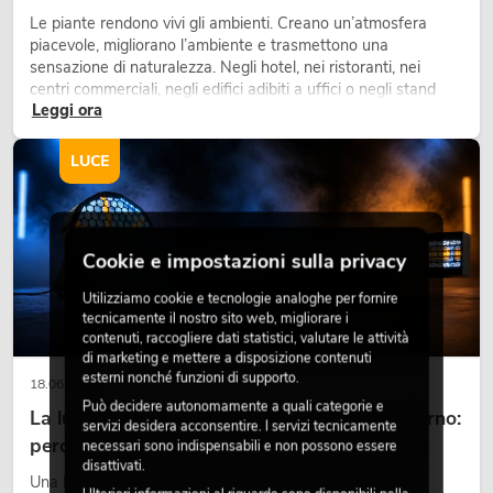
Le piante rendono vivi gli ambienti. Creano un’atmosfera
piacevole, migliorano l’ambiente e trasmettono una
sensazione di naturalezza. Negli hotel, nei ristoranti, nei
centri commerciali, negli edifici adibiti a uffici o negli stand
Leggi ora
fieristici, una vegetazione di alta qualità è ormai parte
integrante dei moderni progetti di arredamento.
LUCE
Cookie e impostazioni sulla privacy
Utilizziamo cookie e tecnologie analoghe per fornire
tecnicamente il nostro sito web, migliorare i
contenuti, raccogliere dati statistici, valutare le attività
di marketing e mettere a disposizione contenuti
esterni nonché funzioni di supporto.
18.06.2026
Può decidere autonomamente a quali categorie e
La luce retrò nel design illuminotecnico moderno:
servizi desidera acconsentire. I servizi tecnicamente
perché la luce calda torna ad avere successo
necessari sono indispensabili e non possono essere
disattivati.
Una luce molto calda, superfici luminose visibili e accenti