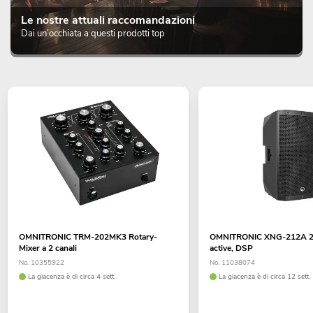
Le nostre attuali raccomandazioni
Dai un’occhiata a questi prodotti top
OMNITRONIC TRM-202MK3 Rotary-
OMNITRONIC XNG-212A 2-
Mixer a 2 canali
active, DSP
No. 10355922
No. 11038074
La giacenza è di circa 4 sett.
La giacenza è di circa 12 sett.