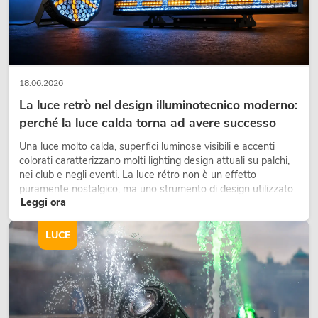
Avete ancora domande sui nostri prodotti del settore “Audio”, sulle
tecniche di amplificazione professionale o sugli altoparlanti con un suono
eccezionale? Allora contattate il nostro personale qualificato. Saremo lieti
di fornirvi consulenza sulla nostra gamma OMNITRONIC o sulla
tecnologia audio a vostra disposizione.
18.06.2026
La luce retrò nel design illuminotecnico moderno:
perché la luce calda torna ad avere successo
Una luce molto calda, superfici luminose visibili e accenti
colorati caratterizzano molti lighting design attuali su palchi,
nei club e negli eventi. La luce rétro non è un effetto
puramente nostalgico, ma uno strumento di design utilizzato
Leggi ora
in modo consapevole: crea atmosfera, dona carattere alle
scene e può rendere più emozionali i setup LED tecnici.
LUCE