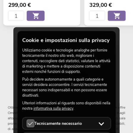
299,00
€
329,00
€
Cookie e impostazioni sulla privacy
Utilizziamo cookie e tecnologie analoghe per fornire
tecnicamente il nostro sito web, migliorare i
contenuti, raccogliere dati statistici, valutare le attività
di marketing e mettere a disposizione contenuti
esterni nonché funzioni di supporto.
Può decidere autonomamente a quali categorie e
servizi desidera acconsentire. I servizi tecnicamente
Buona qualità a un prezzo equo
necessari sono indispensabili e non possono essere
disattivati.
Ulteriori informazioni al riguardo sono disponibili nella
Ottime apparecchiature audio a prezzi accessibili: questo è ciò che offre
nostra
informativa sulla privacy
.
Omnitronic. La gamma di prodotti spazia dai mixer per DJ alle cuffie e agli
altoparlanti. Che si tratti di DJ in discoteca, musicisti sul palco o in sala
Tecnicamente necessario
prove, gestori di ristoranti o bar, tutti possono godere di prodotti affidabili,
di alta qualità, dotati delle più recenti tecnologie e a prezzi convenienti.