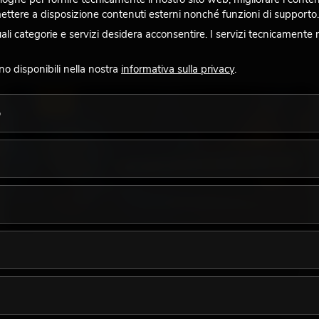
 mettere a disposizione contenuti esterni nonché funzioni di supporto.
 categorie e servizi desidera acconsentire. I servizi tecnicamente 
ono disponibili nella nostra
informativa sulla privacy
.
LUCE
o
18.06.2026
La luce retrò nel design illuminotecnico moderno:
perché la luce calda torna ad avere successo
Una luce molto calda, superfici luminose visibili e accenti