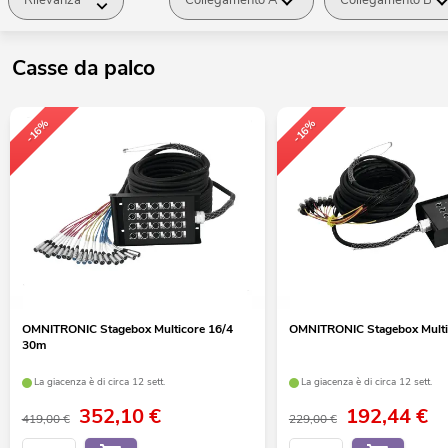
Casse da palco
-16%
-16%
OMNITRONIC Stagebox Multicore 16/4
OMNITRONIC Stagebox Multi
30m
La giacenza è di circa 12 sett.
La giacenza è di circa 12 sett.
352,10
€
192,44
€
419,00 €
229,00 €