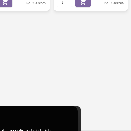
No. 30304625
No. 30304665
, raccogliere dati statistici,