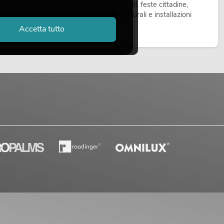
all’aperto. Vengono impiegate in festival, feste cittadine,
concerti open-air, allestimenti architetturali e installazioni
temporanee all’esterno.
Accetta tutto
Leggi ora