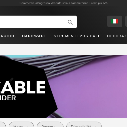
Commercio all'ingrosso
Venduto solo a commercianti. Prezzi più IVA
AUDIO
HARDWARE
STRUMENTI MUSICALI
DECORAZ
Marca
Prezzo
Disponibilità