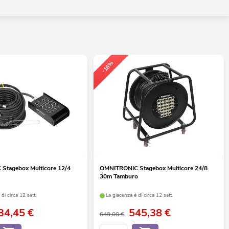
-16%
Stagebox Multicore 12/4
OMNITRONIC Stagebox Multicore 24/8
30m Tamburo
di circa 12 sett.
La giacenza è di circa 12 sett.
34,45
€
545,38
€
649,00 €