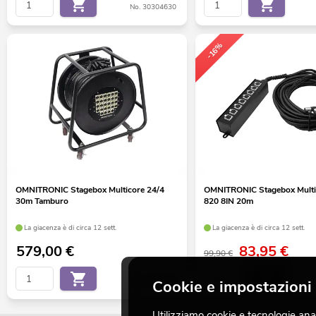
No. 30304630
-16%
OMNITRONIC Stagebox Multicore 24/4
OMNITRONIC Stagebox Mult
30m Tamburo
820 8IN 20m
La giacenza è di circa 12 sett.
La giacenza è di circa 12 sett.
579,00
€
83,95
€
99,90 €
No. 30304663
Cookie e impostazioni 
Utilizziamo cookie e tecnologie analo