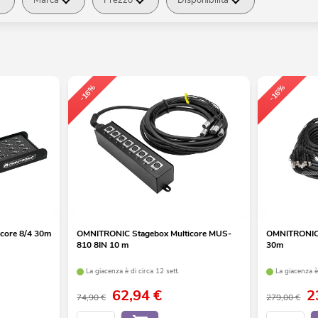
-16%
-16%
core 8/4 30m
OMNITRONIC Stagebox Multicore MUS-
OMNITRONIC 
810 8IN 10 m
30m
La giacenza è di circa 12 sett.
La giacenza è 
62,94
€
2
74,90 €
279,00 €