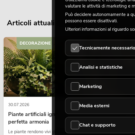
valutare le attività di marketing e
Può decidere autonomamente a quali
possono essere disattivati.
Articoli attuali del blog
Ulteriori informazioni al riguardo s
DECORAZIONE
Tecnicamente necessari
Analisi e statistiche
Marketing
30.07.2026
Media esterni
Piante artificiali ignifughe: sicurezza e design in
perfetta armonia
Chat e supporto
Le piante rendono vivi gli ambienti. Creano un’atmosfera