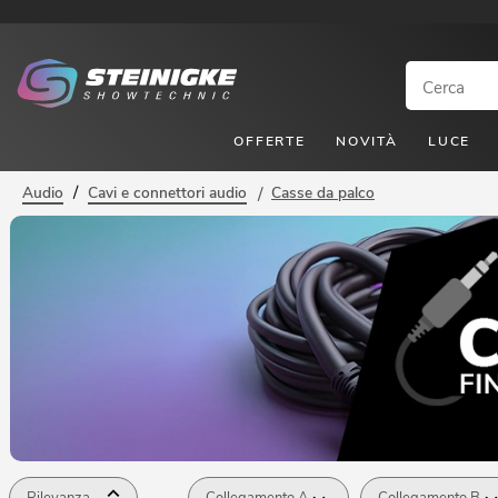
OFFERTE
NOVITÀ
LUCE
/
Audio
Cavi e connettori audio
/
Casse da palco
Rilevanza
Collegamento A
Collegamento B