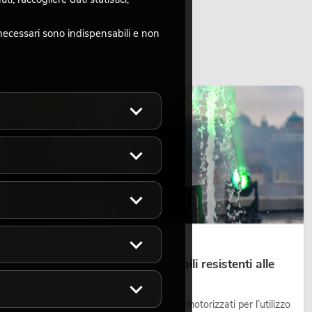
necessari sono indispensabili e non
LUCE
14.05.2026
Teste mobili outdoor: teste mobili resistenti alle
intemperie per eventi
Le teste mobili outdoor sono proiettori motorizzati per l’utilizzo