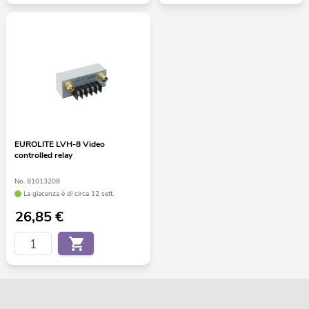
EUROLITE LVH-8 Video
controlled relay
No. 81013208
La giacenza è di circa 12 sett.
26,85
€