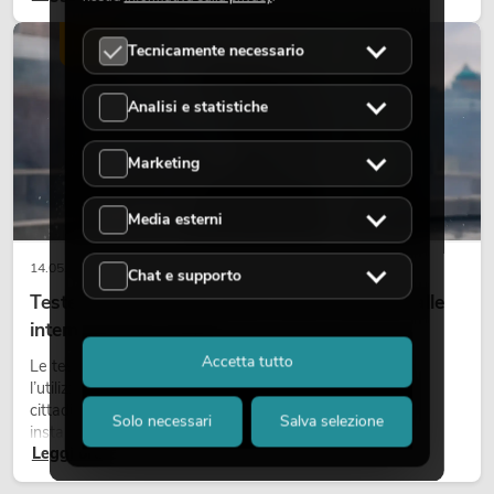
scene e può rendere più emozionali i setup LED tecnici.
LUCE
Tecnicamente necessario
Analisi e statistiche
Marketing
Media esterni
14.05.2026
Chat e supporto
Teste mobili outdoor: teste mobili resistenti alle
intemperie per eventi
Accetta tutto
Le teste mobili outdoor sono proiettori motorizzati per
l’utilizzo all’aperto. Vengono impiegate in festival, feste
cittadine, concerti open-air, allestimenti architetturali e
Solo necessari
Salva selezione
installazioni temporanee all’esterno.
Leggi ora