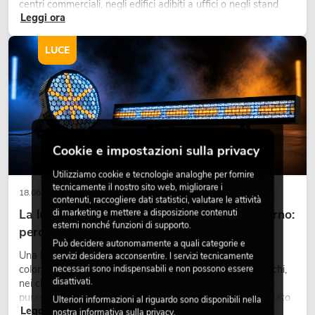
centri commerciali, negli edifici adibiti a uffici o negli stand
Leggi ora
fieristici, una vegetazione di alta qualità è ormai parte
integrante dei moderni progetti di arredamento.
LUCE
Cookie e impostazioni sulla privacy
Utilizziamo cookie e tecnologie analoghe per fornire
tecnicamente il nostro sito web, migliorare i
18.06.2026
contenuti, raccogliere dati statistici, valutare le attività
La luce retrò nel design illuminotecnico moderno:
di marketing e mettere a disposizione contenuti
esterni nonché funzioni di supporto.
perché la luce calda torna ad avere successo
Può decidere autonomamente a quali categorie e
Una luce molto calda, superfici luminose visibili e accenti
servizi desidera acconsentire. I servizi tecnicamente
colorati caratterizzano molti lighting design attuali su palchi,
necessari sono indispensabili e non possono essere
disattivati.
nei club e negli eventi. La luce rétro non è un effetto
puramente nostalgico, ma uno strumento di design utilizzato
Ulteriori informazioni al riguardo sono disponibili nella
Leggi ora
in modo consapevole: crea atmosfera, dona carattere alle
nostra
informativa sulla privacy
.