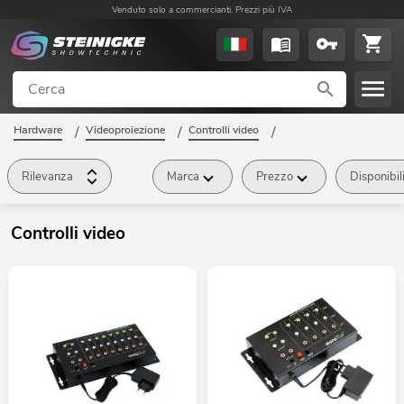
Venduto solo a commercianti. Prezzi più IVA
Hardware
/
Videoproiezione
/
Controlli video
/
Rilevanza
Marca
Prezzo
Disponibil
Controlli video