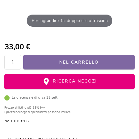
Per ingrandire: fai doppio clic o trascina
33,00
€
NEL CARRELLO
RICERCA NEGOZI
La giacenza è di circa 12 sett.
Prezzo di listino
più 19% IVA
I prezzi nei negozi specializzati possono variare.
No. 81013206