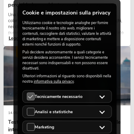
perché la luce calda torna ad avere successo
Cookie e impostazioni sulla privacy
Una luce molto calda, superfici luminose visibili e accenti
colorati caratterizzano molti lighting design attuali su palchi,
Utilizziamo cookie e tecnologie analoghe per fornire
nei club e negli eventi. La luce rétro non è un effetto
tecnicamente il nostro sito web, migliorare i
puramente nostalgico, ma uno strumento di design utilizzato
contenuti, raccogliere dati statistici, valutare le attività
Leggi ora
in modo consapevole: crea atmosfera, dona carattere alle
di marketing e mettere a disposizione contenuti
scene e può rendere più emozionali i setup LED tecnici.
esterni nonché funzioni di supporto.
LUCE
Può decidere autonomamente a quali categorie e
servizi desidera acconsentire. I servizi tecnicamente
necessari sono indispensabili e non possono essere
disattivati.
Ulteriori informazioni al riguardo sono disponibili nella
nostra
informativa sulla privacy
.
Tecnicamente necessario
Analisi e statistiche
14.05.2026
Teste mobili outdoor: teste mobili resistenti alle
Marketing
intemperie per eventi