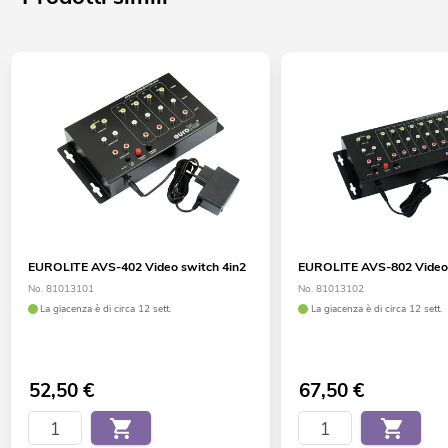
EUROLITE AVS-402 Video switch 4in2
EUROLITE AVS-802 Video 
No. 81013101
No. 81013102
La giacenza è di circa 12 sett.
La giacenza è di circa 12 sett.
52,50
€
67,50
€