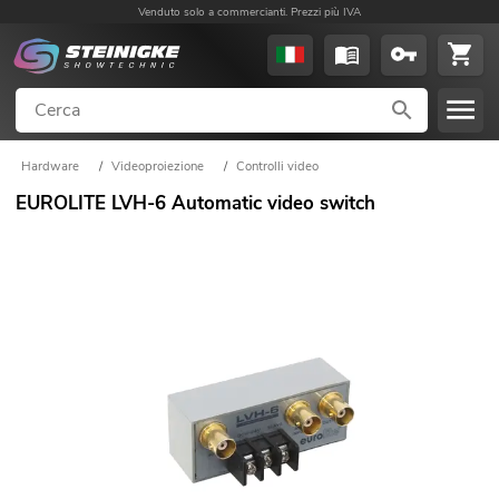
Venduto solo a commercianti. Prezzi più IVA
Hardware
/
Videoproiezione
/
Controlli video
EUROLITE LVH-6 Automatic video switch