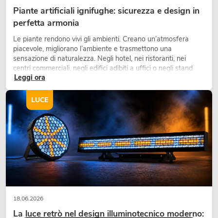
Piante artificiali ignifughe: sicurezza e design in
perfetta armonia
Le piante rendono vivi gli ambienti. Creano un’atmosfera
piacevole, migliorano l’ambiente e trasmettono una
sensazione di naturalezza. Negli hotel, nei ristoranti, nei
centri commerciali, negli edifici adibiti a uffici o negli stand
Leggi ora
fieristici, una vegetazione di alta qualità è ormai parte
integrante dei moderni progetti di arredamento.
LUCE
18.06.2026
La luce retrò nel design illuminotecnico moderno: