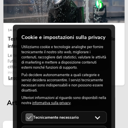
14.05.2026
Cookie e impostazioni sulla privacy
Teste mobili outdoor: teste mobili resistenti alle
intemperie per eventi
Utilizziamo cookie e tecnologie analoghe per fornire
tecnicamente il nostro sito web, migliorare i
Le teste mobili outdoor sono proiettori motorizzati per
contenuti, raccogliere dati statistici, valutare le attività
l’utilizzo all’aperto. Vengono impiegate in festival, feste
di marketing e mettere a disposizione contenuti
cittadine, concerti open-air, allestimenti architetturali e
esterni nonché funzioni di supporto.
installazioni temporanee all’esterno.
Può decidere autonomamente a quali categorie e
Leggi ora
servizi desidera acconsentire. I servizi tecnicamente
necessari sono indispensabili e non possono essere
disattivati.
Ulteriori informazioni al riguardo sono disponibili nella
Articoli visualizzati per ultimi
nostra
informativa sulla privacy
.
Tecnicamente necessario