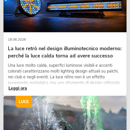
18.06.2026
La luce retrò nel design illuminotecnico moderno:
perché la luce calda torna ad avere successo
Una luce molto calda, superfici luminose visibili e accenti
colorati caratterizzano molti lighting design attuali su palchi,
nei club e negli eventi. La luce rétro non è un effetto
puramente nostalgico, ma uno strumento di design utilizzato
Leggi ora
in modo consapevole: crea atmosfera, dona carattere alle
scene e può rendere più emozionali i setup LED tecnici.
LUCE