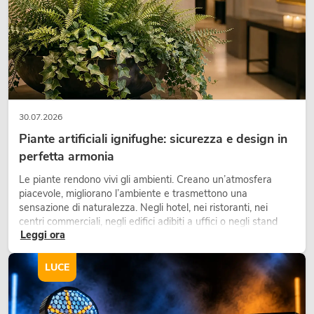
30.07.2026
Piante artificiali ignifughe: sicurezza e design in
perfetta armonia
Le piante rendono vivi gli ambienti. Creano un’atmosfera
piacevole, migliorano l’ambiente e trasmettono una
sensazione di naturalezza. Negli hotel, nei ristoranti, nei
centri commerciali, negli edifici adibiti a uffici o negli stand
Leggi ora
fieristici, una vegetazione di alta qualità è ormai parte
integrante dei moderni progetti di arredamento.
LUCE