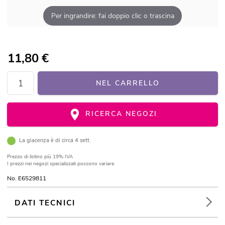
Per ingrandire: fai doppio clic o trascina
11,80
€
NEL CARRELLO
RICERCA NEGOZI
La giacenza è di circa 4 sett.
Prezzo di listino
più 19% IVA
I prezzi nei negozi specializzati possono variare.
No. E6529811
DATI TECNICI