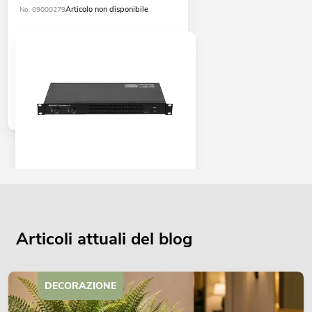
Articolo non disponibile
No. 09000279
OMNITRONIC XDA-1002 amplificatore
di classe D
No. 10451635
La giacenza è di circa 12 sett.
Articoli attuali del blog
345,00
€
DECORAZIONE