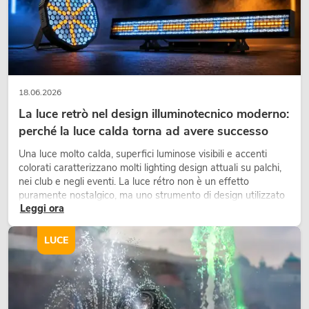
PSSO PA Set PRO M MK2
Articolo non disponibile
No. 20000457
18.06.2026
La luce retrò nel design illuminotecnico moderno:
perché la luce calda torna ad avere successo
Una luce molto calda, superfici luminose visibili e accenti
colorati caratterizzano molti lighting design attuali su palchi,
nei club e negli eventi. La luce rétro non è un effetto
puramente nostalgico, ma uno strumento di design utilizzato
Leggi ora
in modo consapevole: crea atmosfera, dona carattere alle
PSSO PA Set PRO L MK2
scene e può rendere più emozionali i setup LED tecnici.
Articolo non disponibile
No. 20000458
LUCE