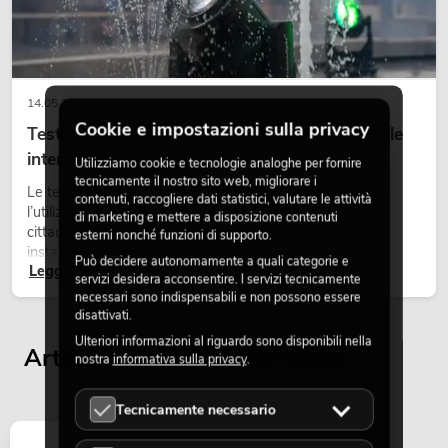
14.05.2026
Cookie e impostazioni sulla privacy
Teste mobili outdoor: teste mobili resistenti alle
OMNITRONIC PAS MK3 Performer Set
intemperie per eventi
Articolo non disponibile
No. 20000745
Utilizziamo cookie e tecnologie analoghe per fornire
tecnicamente il nostro sito web, migliorare i
Le teste mobili outdoor sono proiettori motorizzati per
contenuti, raccogliere dati statistici, valutare le attività
l’utilizzo all’aperto. Vengono impiegate in festival, feste
di marketing e mettere a disposizione contenuti
cittadine, concerti open-air, allestimenti architetturali e
esterni nonché funzioni di supporto.
installazioni temporanee all’esterno.
Può decidere autonomamente a quali categorie e
Leggi ora
servizi desidera acconsentire. I servizi tecnicamente
necessari sono indispensabili e non possono essere
disattivati.
Ulteriori informazioni al riguardo sono disponibili nella
Articoli visualizzati per ultimi
nostra
informativa sulla privacy
.
Tecnicamente necessario