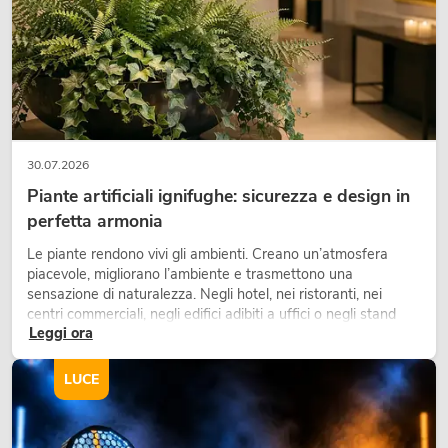
30.07.2026
Piante artificiali ignifughe: sicurezza e design in
perfetta armonia
PSSO PA Set PRO S MK2
Le piante rendono vivi gli ambienti. Creano un’atmosfera
Articolo non disponibile
No. 20000456
piacevole, migliorano l’ambiente e trasmettono una
sensazione di naturalezza. Negli hotel, nei ristoranti, nei
centri commerciali, negli edifici adibiti a uffici o negli stand
Leggi ora
fieristici, una vegetazione di alta qualità è ormai parte
integrante dei moderni progetti di arredamento.
LUCE