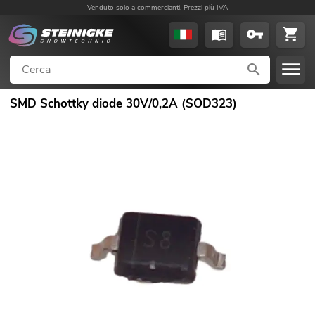
Venduto solo a commercianti. Prezzi più IVA
SMD Schottky diode 30V/0,2A (SOD323)