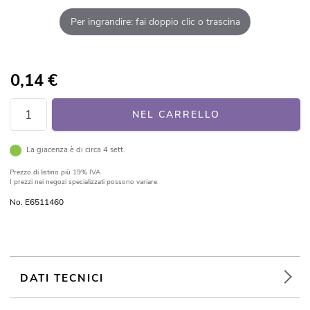
Per ingrandire: fai doppio clic o trascina
0,14
€
NEL CARRELLO
La giacenza è di circa 4 sett.
Prezzo di listino
più 19% IVA
I prezzi nei negozi specializzati possono variare.
No. E6511460
DATI TECNICI