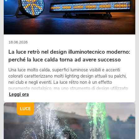
EUROLITE SD-201 DMX Super
macchina per bolle di sapone
No. 51705141
18.06.2026
La giacenza è di circa 7 sett.
La luce retrò nel design illuminotecnico moderno:
perché la luce calda torna ad avere successo
299,00
€
Una luce molto calda, superfici luminose visibili e accenti
colorati caratterizzano molti lighting design attuali su palchi,
nei club e negli eventi. La luce rétro non è un effetto
puramente nostalgico, ma uno strumento di design utilizzato
Leggi ora
in modo consapevole: crea atmosfera, dona carattere alle
scene e può rendere più emozionali i setup LED tecnici.
LUCE