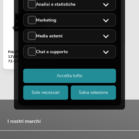
Analisi e statistiche
Marketing
Media esterni
Chat e supporto
Pcb (Power supply)
12V/6A SD-201 DMX (JY-
72-12)
Accetta tutto
Solo necessari
Salva selezione
I nostri marchi