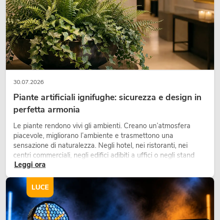
30.07.2026
Piante artificiali ignifughe: sicurezza e design in
perfetta armonia
EUROLITE SD-201 Super-Bubble
Le piante rendono vivi gli ambienti. Creano un’atmosfera
Machine
piacevole, migliorano l’ambiente e trasmettono una
Articolo non disponibile
No. 51705137
sensazione di naturalezza. Negli hotel, nei ristoranti, nei
centri commerciali, negli edifici adibiti a uffici o negli stand
Leggi ora
fieristici, una vegetazione di alta qualità è ormai parte
integrante dei moderni progetti di arredamento.
LUCE