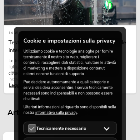
14.05.2026
Cookie e impostazioni sulla privacy
Teste mobili outdoor: teste mobili resistenti alle
intemperie per eventi
Utilizziamo cookie e tecnologie analoghe per fornire
tecnicamente il nostro sito web, migliorare i
Le teste mobili outdoor sono proiettori motorizzati per
contenuti, raccogliere dati statistici, valutare le attività
l’utilizzo all’aperto. Vengono impiegate in festival, feste
di marketing e mettere a disposizione contenuti
cittadine, concerti open-air, allestimenti architetturali e
esterni nonché funzioni di supporto.
installazioni temporanee all’esterno.
Può decidere autonomamente a quali categorie e
Leggi ora
servizi desidera acconsentire. I servizi tecnicamente
necessari sono indispensabili e non possono essere
disattivati.
Ulteriori informazioni al riguardo sono disponibili nella
Articoli visualizzati per ultimi
nostra
informativa sulla privacy
.
Tecnicamente necessario