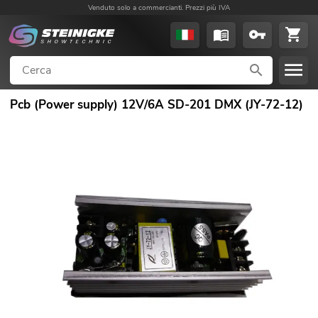
Venduto solo a commercianti. Prezzi più IVA
Pcb (Power supply) 12V/6A SD-201 DMX (JY-72-12)