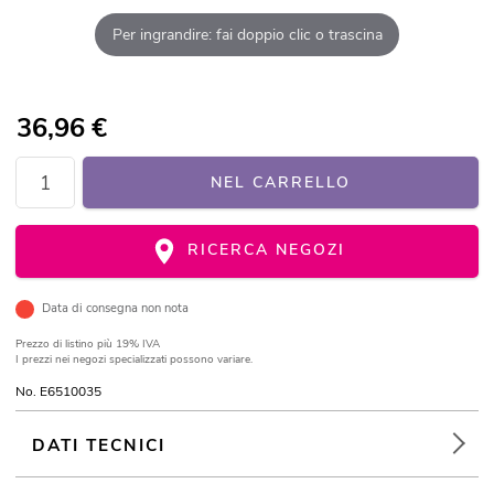
Per ingrandire: fai doppio clic o trascina
36,96
€
NEL CARRELLO
RICERCA NEGOZI
Data di consegna non nota
Prezzo di listino
più 19% IVA
I prezzi nei negozi specializzati possono variare.
No. E6510035
DATI TECNICI