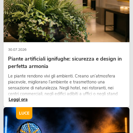
30.07.2026
Piante artificiali ignifughe: sicurezza e design in
perfetta armonia
PSSO QDA-4400 amplifi
Le piante rendono vivi gli ambienti. Creano un’atmosfera
potenza a 4 canali
piacevole, migliorano l’ambiente e trasmettono una
No. 10451695
sensazione di naturalezza. Negli hotel, nei ristoranti, nei
La giacenza è di circa 11 set
centri commerciali, negli edifici adibiti a uffici o negli stand
Leggi ora
fieristici, una vegetazione di alta qualità è ormai parte
integrante dei moderni progetti di arredamento.
749,00
€
LUCE