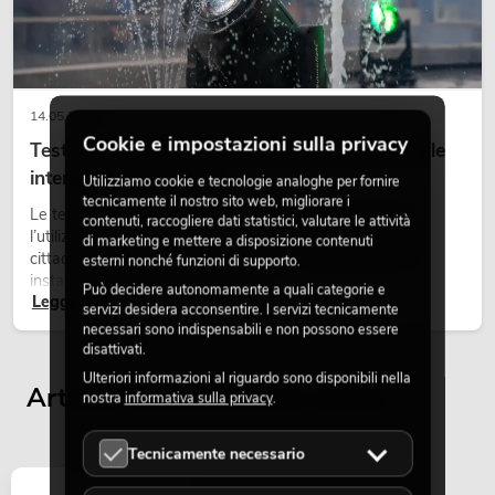
PSSO QCA-10000 4-C
Amplifier
Articolo non
No. 10451697
14.05.2026
Cookie e impostazioni sulla privacy
Teste mobili outdoor: teste mobili resistenti alle
intemperie per eventi
Utilizziamo cookie e tecnologie analoghe per fornire
tecnicamente il nostro sito web, migliorare i
Le teste mobili outdoor sono proiettori motorizzati per
contenuti, raccogliere dati statistici, valutare le attività
l’utilizzo all’aperto. Vengono impiegate in festival, feste
di marketing e mettere a disposizione contenuti
cittadine, concerti open-air, allestimenti architetturali e
esterni nonché funzioni di supporto.
installazioni temporanee all’esterno.
Può decidere autonomamente a quali categorie e
Leggi ora
servizi desidera acconsentire. I servizi tecnicamente
necessari sono indispensabili e non possono essere
disattivati.
Ulteriori informazioni al riguardo sono disponibili nella
PSSO Amp Set MK2 f
Articoli visualizzati per ultimi
nostra
informativa sulla privacy
.
Articolo n
No. 11041068
Tecnicamente necessario