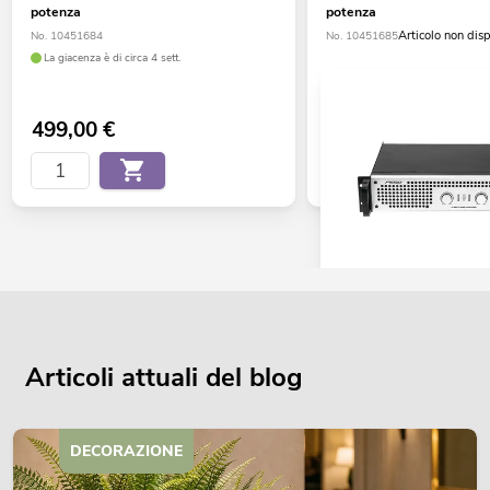
potenza
potenza
Articolo non dis
No. 10451684
No. 10451685
La giacenza è di circa 4 sett.
499,00
€
PSSO DDA-3500 amplific
potenza
No. 10451687
Articoli attuali del blog
Data di consegna non nota
599,00
€
DECORAZIONE