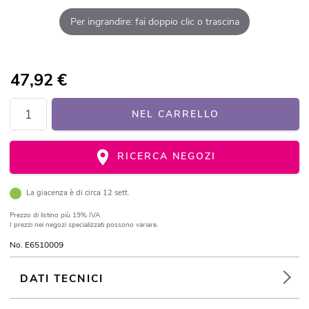
Per ingrandire: fai doppio clic o trascina
47,92
€
NEL CARRELLO
RICERCA NEGOZI
La giacenza è di circa 12 sett.
Prezzo di listino
più 19% IVA
I prezzi nei negozi specializzati possono variare.
No. E6510009
DATI TECNICI