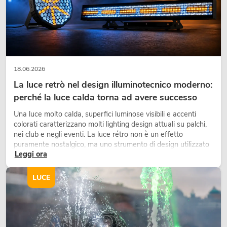
18.06.2026
La luce retrò nel design illuminotecnico moderno:
perché la luce calda torna ad avere successo
Una luce molto calda, superfici luminose visibili e accenti
PSSO QCA-6400 4-Cha
Amplifier
colorati caratterizzano molti lighting design attuali su palchi,
nei club e negli eventi. La luce rétro non è un effetto
Articolo non d
No. 10451696
puramente nostalgico, ma uno strumento di design utilizzato
Leggi ora
in modo consapevole: crea atmosfera, dona carattere alle
scene e può rendere più emozionali i setup LED tecnici.
LUCE