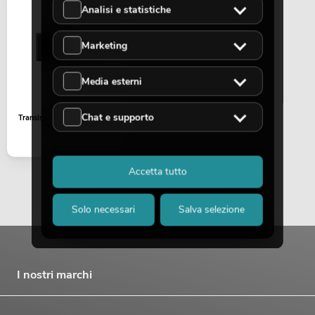
Analisi e statistiche
Marketing
Media esterni
Chat e supporto
PSSO Amp Set MK2
Transistor IGBT M1900
Articol
No. 11041069
Accetta tutto
Solo necessari
Salva selezione
I nostri marchi
PSSO Amp Set M