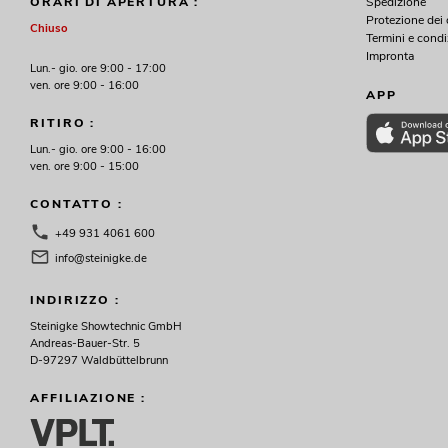
Spedizione
OMNITRONIC PAS MK3 Performer Set
ORARI DI APERTURA :
Protezione dei 
Articolo non disponibile
No. 20000745
Chiuso
Termini e condi
Impronta
Lun.- gio. ore 9:00 - 17:00
ven. ore 9:00 - 16:00
APP
RITIRO :
Lun.- gio. ore 9:00 - 16:00
ven. ore 9:00 - 15:00
CONTATTO :
+49 931 4061 600
info@steinigke.de
OMNITRONIC MA-120P Amplificatore
mixer ELA
INDIRIZZO :
No. 80709622
Steinigke Showtechnic GmbH
La giacenza è di circa 12 sett.
Andreas-Bauer-Str. 5
D-97297 Waldbüttelbrunn
269,00
€
AFFILIAZIONE :