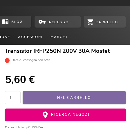
BLOG
CARRELLO
ACCESSO
IONE
ACCESSORI
MARCHI
Transistor IRFP250N 200V 30A Mosfet
Data di consegna non nota
5,60
€
NEL CARRELLO
RICERCA NEGOZI
Prezzo di listino
più 19% IVA