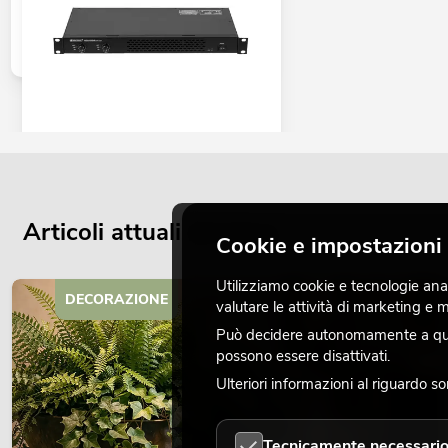
OMNITRONIC XDA-1002 amplificatore
di classe D
No. 10451635
La giacenza è di circa 12 sett.
Articoli attuali del blog
Cookie e impostazioni 
345,00
€
Utilizziamo cookie e tecnologie analo
DECORAZIONE
valutare le attività di marketing e
Può decidere autonomamente a quali
possono essere disattivati.
Ulteriori informazioni al riguardo s
Tecnicamente necessari