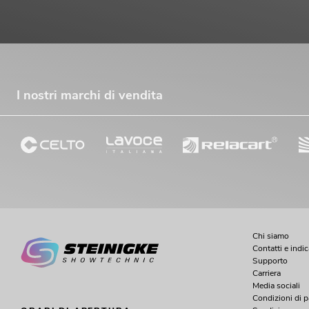
I nostri marchi di vendita
PSSO PA Set PRO L MK2
Articolo non disponibile
No. 20000458
Chi siamo
Contatti e indi
Supporto
Carriera
Media sociali
Condizioni di 