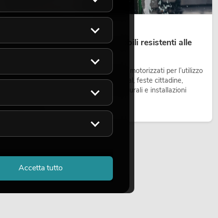
14.05.2026
Teste mobili outdoor: teste mobili resistenti alle
intemperie per eventi
Le teste mobili outdoor sono proiettori motorizzati per l’utilizzo
all’aperto. Vengono impiegate in festival, feste cittadine,
concerti open-air, allestimenti architetturali e installazioni
temporanee all’esterno.
Leggi ora
Accetta tutto