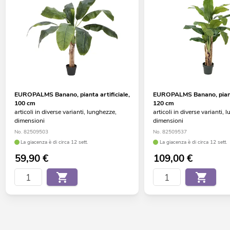
EUROPALMS Banano, pianta artificiale,
EUROPALMS Banano, pianta
100 cm
120 cm
articoli in diverse varianti, lunghezze,
articoli in diverse varianti, 
dimensioni
dimensioni
No. 82509503
No. 82509537
La giacenza è di circa 12 sett.
La giacenza è di circa 12 sett.
59,90
€
109,00
€