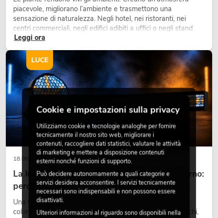
piacevole, migliorano l’ambiente e trasmettono una
sensazione di naturalezza. Negli hotel, nei ristoranti, nei
centri commerciali, negli edifici adibiti a uffici o negli stand
Leggi ora
fieristici, una vegetazione di alta qualità è ormai parte
integrante dei moderni progetti di arredamento.
LUCE
Cookie e impostazioni sulla privacy
Utilizziamo cookie e tecnologie analoghe per fornire
tecnicamente il nostro sito web, migliorare i
contenuti, raccogliere dati statistici, valutare le attività
di marketing e mettere a disposizione contenuti
18.06.2026
esterni nonché funzioni di supporto.
La luce retrò nel design illuminotecnico moderno:
Può decidere autonomamente a quali categorie e
servizi desidera acconsentire. I servizi tecnicamente
perché la luce calda torna ad avere successo
necessari sono indispensabili e non possono essere
disattivati.
Una luce molto calda, superfici luminose visibili e accenti
colorati caratterizzano molti lighting design attuali su palchi,
Ulteriori informazioni al riguardo sono disponibili nella