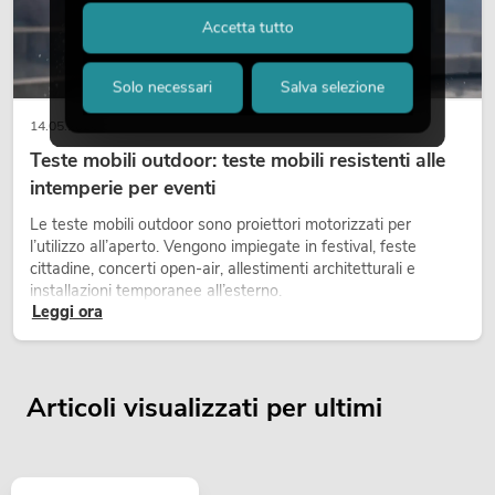
Accetta tutto
Solo necessari
Salva selezione
14.05.2026
Teste mobili outdoor: teste mobili resistenti alle
intemperie per eventi
Le teste mobili outdoor sono proiettori motorizzati per
l’utilizzo all’aperto. Vengono impiegate in festival, feste
cittadine, concerti open-air, allestimenti architetturali e
installazioni temporanee all’esterno.
Leggi ora
Articoli visualizzati per ultimi