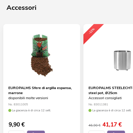
Accessori
-12%
EUROPALMS Sfere di argilla espansa,
EUROPALMS STEELECHT-25
marrone
steel pot, Ø25cm
disponibili molte versioni
Accessori consigliati
No. 83011005
No. 83011381
La giacenza è di circa 12 sett.
La giacenza è di circa 12 sett.
9,90
€
41,17
€
46,90 €