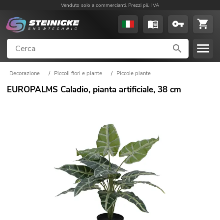
Venduto solo a commercianti. Prezzi più IVA
Decorazione
/
Piccoli fiori e piante
/
Piccole piante
EUROPALMS Caladio, pianta artificiale, 38 cm