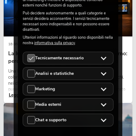
esterni nonché funzioni di supporto.
Può decidere autonomamente a quali categorie e
servizi desidera acconsentire. I servizi tecnicamente
necessari sono indispensabili e non possono essere
disattivati.
Ulteriori informazioni al riguardo sono disponibili nella
nostra
informativa sulla privacy
.
18.06.2026
La luce retrò nel design illuminotecnico moderno:
Tecnicamente necessario
perché la luce calda torna ad avere successo
Una luce molto calda, superfici luminose visibili e accenti
Analisi e statistiche
colorati caratterizzano molti lighting design attuali su palchi,
nei club e negli eventi. La luce rétro non è un effetto
Marketing
puramente nostalgico, ma uno strumento di design utilizzato
Leggi ora
in modo consapevole: crea atmosfera, dona carattere alle
scene e può rendere più emozionali i setup LED tecnici.
Media esterni
LUCE
Chat e supporto