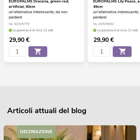
EUROPALMS Dracena, green-red,
EUROPALMS Lily Peace, art
artificial, 90cm
49cm
un'alternativa interessante, da non
un'alternativa interessante
perdere!
perdere!
No. 82505778
No. 82505660
La giacenza è di circa 12 sett.
La giacenza è di circa 12 sett.
29,90
€
29,90
€
Articoli attuali del blog
DECORAZIONE