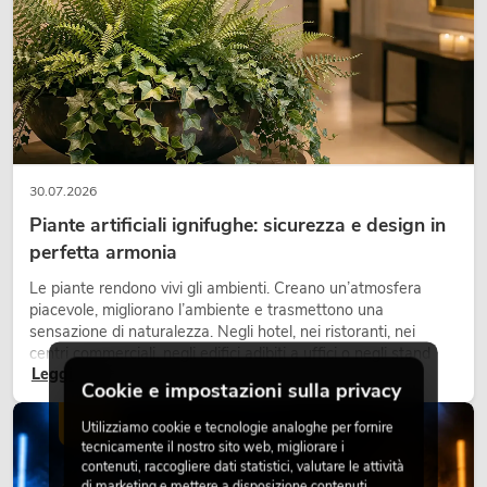
30.07.2026
Piante artificiali ignifughe: sicurezza e design in
perfetta armonia
Le piante rendono vivi gli ambienti. Creano un’atmosfera
piacevole, migliorano l’ambiente e trasmettono una
sensazione di naturalezza. Negli hotel, nei ristoranti, nei
centri commerciali, negli edifici adibiti a uffici o negli stand
Leggi ora
fieristici, una vegetazione di alta qualità è ormai parte
Cookie e impostazioni sulla privacy
integrante dei moderni progetti di arredamento.
LUCE
Utilizziamo cookie e tecnologie analoghe per fornire
tecnicamente il nostro sito web, migliorare i
contenuti, raccogliere dati statistici, valutare le attività
di marketing e mettere a disposizione contenuti